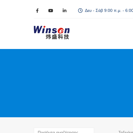
Δευ - Σάβ 9:00 π.μ. - 6:00
Ταξινόμ