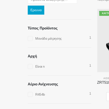
Ερευνα
ΚΑΥΤ
Τύπος Προϊόντος
1
Μονάδα μέτρησης
Αρχή
1
Είναι n
ΑΙΣ
Αέριο Ανίχνευσης
1
R454b