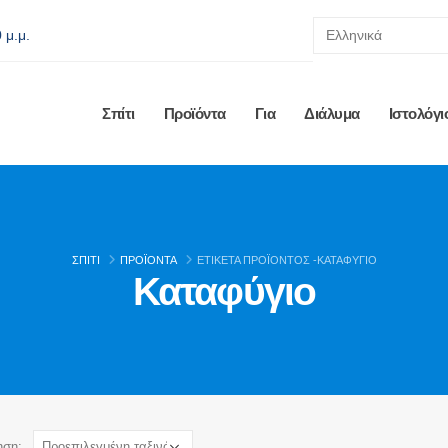
 μ.μ.
Σπίτι
Προϊόντα
Για
Διάλυμα
Ιστολόγι
ΣΠΊΤΙ
ΠΡΟΪΌΝΤΑ
ΕΤΙΚΈΤΑ ΠΡΟΪΌΝΤΟΣ -
ΚΑΤΑΦΎΓΙΟ
Καταφύγιο
ηση: