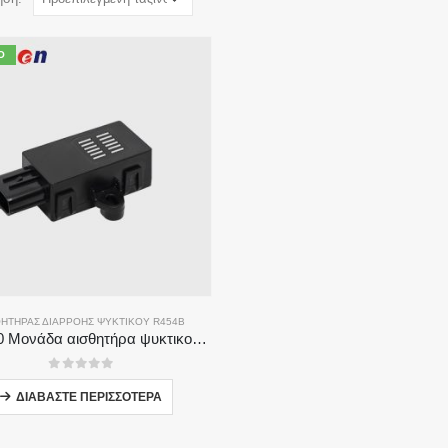
Ό
ΘΗΤΉΡΑΣ ΔΙΑΡΡΟΉΣ ΨΥΚΤΙΚΟΎ R454B
ZRT510 Μονάδα αισθητήρα ψυκτικού R454B-Αισθητήρας ψυκτικού μέσου υψηλής απόδοσης NDIR
0
από 5
ΔΙΑΒΆΣΤΕ ΠΕΡΙΣΣΌΤΕΡΑ