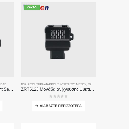
ΚΑΥΤΌ
454B
ΘΗΤΉΡΑΣ ΔΙΑΡΡΟΉΣ ΨΥΚΤΙΚΟΎ R454B
R32 ΑΙΣΘΗΤΉΡΑ ΔΙΑΡΡΟΉΣ ΨΥΚΤΙΚΟΎ ΜΈΣΟΥ
,
R290 ΑΙΣΘΗΤΉΡΑΣ ΔΙΑΡΡΟΉΣ ΨΥΚΤΙΚΟΎ ΜΈΣΟΥ
ZRT512C-R454B-4-TI Refrigerant Sensor Module | NDIR Technology for HVAC & Industrial Safety Monitoring
ZRT512J Μονάδα ανίχνευσης ψυκτικού μέσου | Αισθητήρας αερίου NDIR για R32, R454B, R290 | Επικοινωνία RS485
0
από 5
ΔΙΑΒΆΣΤΕ ΠΕΡΙΣΣΌΤΕΡΑ