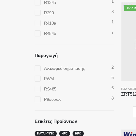
1
R134a
ΚΑΥΤ
3
R290
1
R410a
7
R454b
Παραγωγή
2
Αναλογικό σήμα τάσης
5
PWM
6
RS485
R32 ΑΙΣΘ
8
Ρθουσών
Ετικέτες Προϊόντων
ΚΑΤΑΦΎΓΙΟ
HFC
HFO