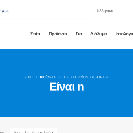
 μ.μ.
Σπίτι
Προϊόντα
Για
Διάλυμα
Ιστολόγι
ΣΠΊΤΙ
ΠΡΟΪΌΝΤΑ
ΕΤΙΚΈΤΑ ΠΡΟΪΌΝΤΟΣ -
ΕΊΝΑΙ N
Είναι n
ηση: