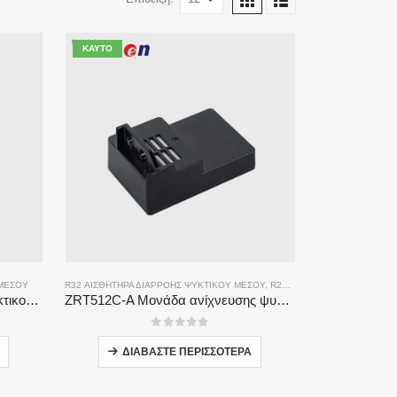
ΚΑΥΤΌ
 ΜΈΣΟΥ
R32 ΑΙΣΘΗΤΉΡΑ ΔΙΑΡΡΟΉΣ ΨΥΚΤΙΚΟΎ ΜΈΣΟΥ
,
R290 ΑΙΣΘΗΤΉΡΑΣ ΔΙΑΡΡΟΉΣ ΨΥΚΤΙΚΟΎ ΜΈΣΟΥ
ZRT510 Μονάδα αισθητήρα ψυκτικού R32-Υψηλής απόδοσης αισθητήρα ψυκτικού NDIR
ZRT512C-A Μονάδα ανίχνευσης ψυκτικού μέσου | Αισθητήρας αερίου NDIR για R32, R454B, R290 | Τροφοδοτικό ευρείας τάσης
0
από 5
ΔΙΑΒΆΣΤΕ ΠΕΡΙΣΣΌΤΕΡΑ