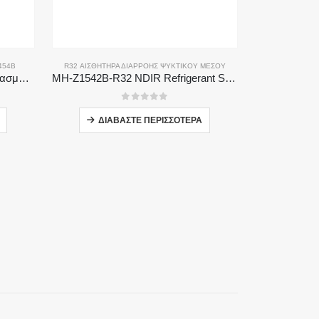
454B
R32 ΑΙΣΘΗΤΉΡΑ ΔΙΑΡΡΟΉΣ ΨΥΚΤΙΚΟΎ ΜΈΣΟΥ
MH-441D-454B NDIR Υποσχεδιασμός ψυκτικού μέσου
MH-Z1542B-R32 NDIR Refrigerant Sensor | High Sensitivity | Long Lifespan | HVAC & Industrial Safety
0
από 5
ΔΙΑΒΆΣΤΕ ΠΕΡΙΣΣΌΤΕΡΑ
ΑΣ ΔΙΑΡΡΟΉΣ ΨΥΚΤΙΚΟΎ R410A
,
ΑΙΣΘΗΤΉΡΑΣ ΔΙΑΡΡΟΉΣ ΨΥΚΤΙΚΟΎ R454B
Ακολουθήστε μας
ια
υσίδας
υ