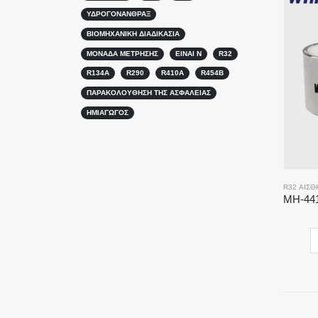
ΥΔΡΟΓΟΝΆΝΘΡΑΞ
ΒΙΟΜΗΧΑΝΙΚΉ ΔΙΑΔΙΚΑΣΊΑ
ΜΟΝΆΔΑ ΜΈΤΡΗΣΗΣ
ΕΊΝΑΙ N
R32
R134A
R290
R410A
R454B
ΠΑΡΑΚΟΛΟΎΘΗΣΗ ΤΗΣ ΑΣΦΆΛΕΙΑΣ
ΗΜΙΑΓΩΓΌΣ
R32 ΑΙΣΘ
Επικοινωνήστε μαζί μας
Καυτά
Αισθητήρ
Διεύθυνση
: No.299 Jinsuo Road, Εθνική Ζώνη
υψηλής τεχνολογίας, Zhengzhou
Αισθητήρ
Το τηλεφώνημα
:
0086-371-67169097
Αισθητήρ
E-mail
:
cece@winsensor.com