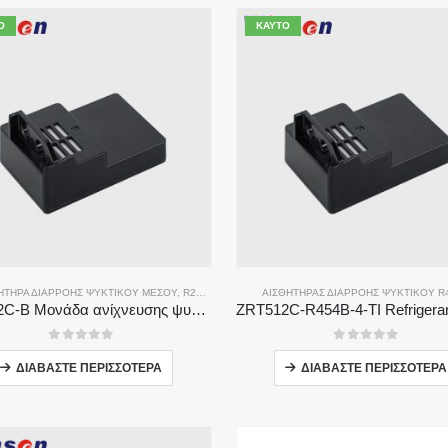
Ό
ΚΑΥΤΌ
ΗΤΉΡΑ ΔΙΑΡΡΟΉΣ ΨΥΚΤΙΚΟΎ ΜΈΣΟΥ
,
R290 ΑΙΣΘΗΤΉΡΑΣ ΔΙΑΡΡΟΉΣ ΨΥΚΤΙΚΟΎ ΜΈΣΟΥ
ΑΙΣΘΗΤΉΡΑΣ ΔΙΑΡΡΟΉΣ ΨΥΚΤΙΚΟΎ R
,
ΑΙΣ
ZRT512C-B Μονάδα ανίχνευσης ψυκτικού μέσου | Αισθητήρας αερίου NDIR χαμηλής τάσης για R32, R454B, R290
0
από 5
0
από 5
ΔΙΑΒΆΣΤΕ ΠΕΡΙΣΣΌΤΕΡΑ
ΔΙΑΒΆΣΤΕ ΠΕΡΙΣΣΌΤΕΡΑ