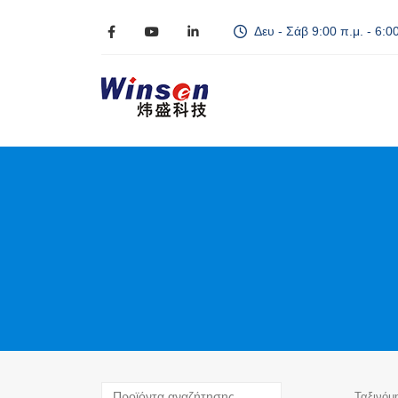
Δευ - Σάβ 9:00 π.μ. - 6:00
Ταξινόμ