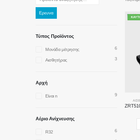
Ερευνα
ΚΑΥΤ
Τύπος Προϊόντος
6
Μονάδα μέτρησης
3
Αισθητήρας
Αρχή
9
Είναι n
ΑΙΣ
Αέριο Ανίχνευσης
6
R32