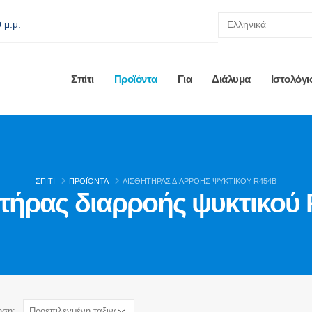
 μ.μ.
Σπίτι
Προϊόντα
Για
Διάλυμα
Ιστολόγι
ΣΠΊΤΙ
ΠΡΟΪΌΝΤΑ
ΑΙΣΘΗΤΉΡΑΣ ΔΙΑΡΡΟΉΣ ΨΥΚΤΙΚΟΎ R454B
τήρας διαρροής ψυκτικού
ηση: