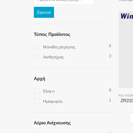
Ερευνα
Τύπος Προϊόντος
6
Μονάδα μέτρησης
3
Αισθητήρας
Αρχή
8
Είναι n
R32 ΑΙΣΘ
1
ZR210
Ημιαγωγός
Αέριο Ανίχνευσης