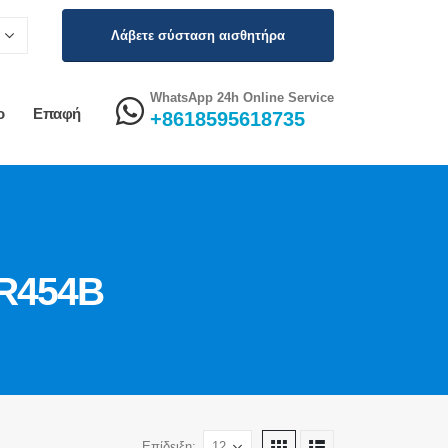
Λάβετε σύσταση αισθητήρα
WhatsApp 24h Online Service
ο
Επαφή
+8618595618735
 R454B
Επίδειξη: