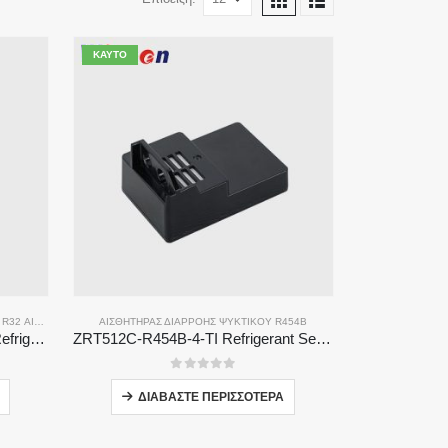
ΚΑΥΤΌ
,
R32 ΑΙΣΘΗΤΉΡΑ ΔΙΑΡΡΟΉΣ ΨΥΚΤΙΚΟΎ ΜΈΣΟΥ
ΑΙΣΘΗΤΉΡΑΣ ΔΙΑΡΡΟΉΣ ΨΥΚΤΙΚΟΎ R454B
ZRT512E-R454B & R32 NDIR Refrigerant Detection Module, RS485 HVAC Sensor, UL/IEC Certified
ZRT512C-R454B-4-TI Refrigerant Sensor Module | NDIR Technology for HVAC & Industrial Safety Monitoring
0
από 5
ΔΙΑΒΆΣΤΕ ΠΕΡΙΣΣΌΤΕΡΑ