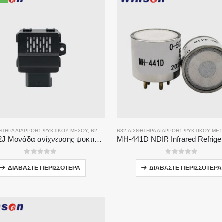
ΗΤΉΡΑ ΔΙΑΡΡΟΉΣ ΨΥΚΤΙΚΟΎ ΜΈΣΟΥ
,
R290 ΑΙΣΘΗΤΉΡΑΣ ΔΙΑΡΡΟΉΣ ΨΥΚΤΙΚΟΎ ΜΈΣΟΥ
R32 ΑΙΣΘΗΤΉΡΑ ΔΙΑΡΡΟΉΣ ΨΥΚΤΙΚΟΎ ΜΈ
,
ΑΙΣ
ZRT512J Μονάδα ανίχνευσης ψυκτικού μέσου | Αισθητήρας αερίου NDIR για R32, R454B, R290 | Επικοινωνία RS485
0
από 5
0
από 5
ΔΙΑΒΆΣΤΕ ΠΕΡΙΣΣΌΤΕΡΑ
ΔΙΑΒΆΣΤΕ ΠΕΡΙΣΣΌΤΕΡΑ