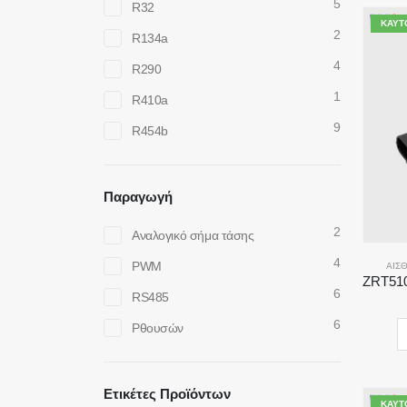
5
R32
ΚΑΥΤ
2
R134a
4
R290
1
R410a
9
R454b
Παραγωγή
2
Αναλογικό σήμα τάσης
4
PWM
ΑΙΣ
6
RS485
6
Ρθουσών
Ετικέτες Προϊόντων
ΚΑΥΤ