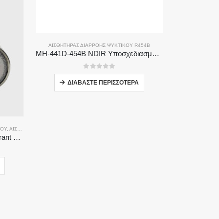
ΑΙΣΘΗΤΉΡΑΣ ΔΙΑΡΡΟΉΣ ΨΥΚΤΙΚΟΎ R454B
MH-441D-454B NDIR Υποσχεδιασμός ψυκτικού μέσου
0
από 5
ΔΙΑΒΆΣΤΕ ΠΕΡΙΣΣΌΤΕΡΑ
ΣΟΥ
ΘΗΤΉΡΑΣ ΔΙΑΡΡΟΉΣ ΨΥΚΤΙΚΟΎ R454B
,
ΑΙΣΘΗΤΉΡΑΣ ΔΙΑΡΡΟΉΣ ΨΥΚΤΙΚΟΎ R134A
,
ΑΙΣΘΗΤΉΡΑΣ ΔΙΑΡΡΟΉΣ ΨΥΚΤΙΚΟΎ R410A
,
MH-441D NDIR Infrared Refrigerant Sensor | High Sensitivity | HVAC & Industrial Safety | Long Lifespan