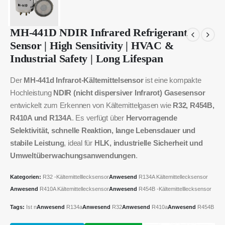
MH-441D NDIR Infrared Refrigerant
Sensor | High Sensitivity | HVAC &
Industrial Safety | Long Lifespan
Der
MH-441d Infrarot-Kältemittelsensor
ist eine kompakte
Hochleistung
NDIR (nicht dispersiver Infrarot) Gasesensor
entwickelt zum Erkennen von Kältemittelgasen wie
R32, R454B,
R410A und R134A
. Es verfügt über
Hervorragende
Selektivität, schnelle Reaktion, lange Lebensdauer und
stabile Leistung
, ideal für
HLK, industrielle Sicherheit und
Umweltüberwachungsanwendungen
.
Kategorien:
R32 -Kältemittelllecksensor
Anwesend
R134A Kältemittellecksensor
Anwesend
R410A Kältemittellecksensor
Anwesend
R454B -Kältemittelllecksensor
Tags:
Ist n
Anwesend
R134a
Anwesend
R32
Anwesend
R410a
Anwesend
R454B