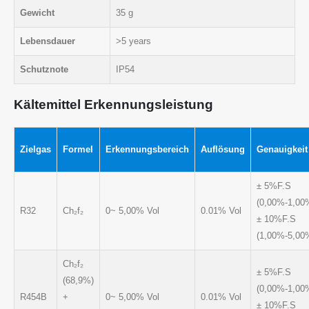
Gewicht
35 g
Lebensdauer
>5 years
Schutznote
IP54
Kältemittel Erkennungsleistung
Zielgas
Formel
Erkennungsbereich
Auflösung
Genauigkeit
± 5%F.S
(0,00%-1,00
R32
Ch₂f₂
0~ 5,00% Vol
0.01% Vol
± 10%F.S
(1,00%-5,00
Ch₂f₂
± 5%F.S
(68,9%)
(0,00%-1,00
R454B
+
0~ 5,00% Vol
0.01% Vol
± 10%F.S