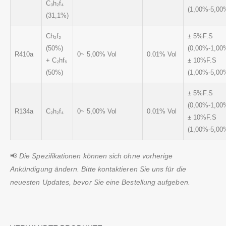
C₃h₂f₄
(1,00%-5,00
(31,1%)
Ch₂f₂
± 5%F.S
(50%)
(0,00%-1,00
R410a
0~ 5,00% Vol
0.01% Vol
+ C₂hf₅
± 10%F.S
(50%)
(1,00%-5,00
± 5%F.S
(0,00%-1,00
R134a
C₂h₂f₄
0~ 5,00% Vol
0.01% Vol
± 10%F.S
(1,00%-5,00
📢
Die Spezifikationen können sich ohne vorherige
Ankündigung ändern. Bitte kontaktieren Sie uns für die
neuesten Updates, bevor Sie eine Bestellung aufgeben.