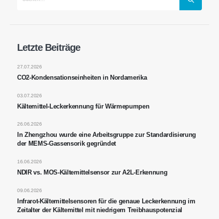
Kontaktieren Sie uns
Letzte Beiträge
Adresse
: Nr. 299 Jinsuo Road, Nationale High-Tech-Zone, Zhengzhou
27.07.2026
CO2-Kondensationseinheiten in Nordamerika
Tel
:
0086-371-67169097
03.07.2026
E-Mail
:
cece@winsensor.com
Kältemittel-Leckerkennung für Wärmepumpen
WhatsApp
: +
8618595618735
26.06.2026
Wechat
: 18569903598
In Zhengzhou wurde eine Arbeitsgruppe zur Standardisierung
der MEMS-Gassensorik gegründet
16.06.2026
NDIR vs. MOS-Kältemittelsensor zur A2L-Erkennung
09.06.2026
Infrarot-Kältemittelsensoren für die genaue Leckerkennung im
Zeitalter der Kältemittel mit niedrigem Treibhauspotenzial
Wechat
WhatsApp