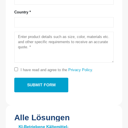
Country *
Kontaktieren Sie uns
Adresse
: Nr. 299 Jinsuo Road, Nationale High-Tech-Zone, Zhengzhou
Tel
:
0086-371-67169097
I have read and agree to the
Privacy Policy
.
E-Mail
:
cece@winsensor.com
WhatsApp
: +
8618595618735
Wechat
: 18569903598
Alle Lösungen
KI-Betriebene Kältemittel-