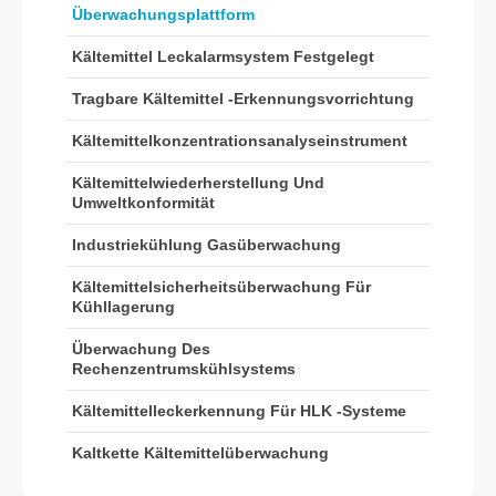
Überwachungsplattform
Wechat
WhatsApp
Kältemittel Leckalarmsystem Festgelegt
Heiße Produkte
Tragbare Kältemittel -Erkennungsvorrichtung
R290 -Sensor
Kältemittelkonzentrationsanalyseinstrument
R454B -Sensor
Kältemittelwiederherstellung Und
R32 -Sensor
Umweltkonformität
R410 -Sensor
Industriekühlung Gasüberwachung
R454B -Sensor
Unsere Lösung
Kältemittelsicherheitsüberwachung Für
Kühllagerung
Kältemittelleckerkennung für HLK -
Überwachung Des
Systeme
Rechenzentrumskühlsystems
Kaltkette Kältemittelüberwachung
Kältemittelleckerkennung Für HLK -Systeme
Überwachung des
Kaltkette Kältemittelüberwachung
Rechenzentrumskühlsystems
Kältemittelsicherheitsüberwachung