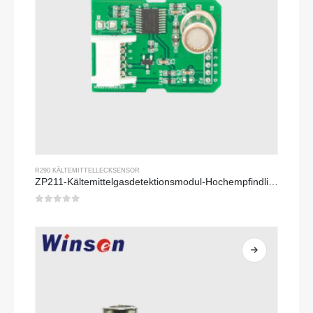
R290 KÄLTEMITTELLECKSENSOR
ZP211-Kältemittelgasdetektionsmodul-Hochempfindlichkeitssensor zur Nachweis von Kältemittellecks
0
Von 5