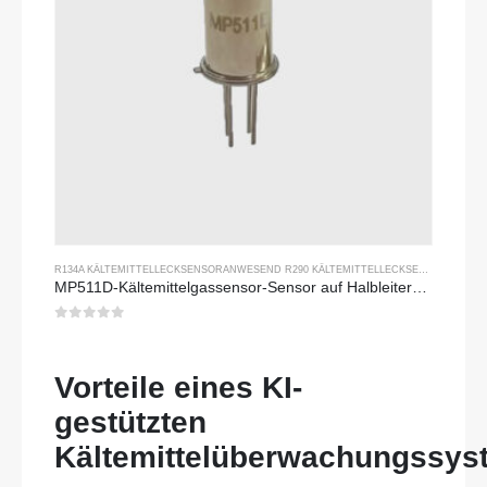
R134A KÄLTEMITTELLECKSENSOR
ANWESEND
R290 KÄLTEMITTELLECKSENSOR
ANWES
MP511D-Kältemittelgassensor-Sensor auf Halbleiterbasis für Kältemittelleckdetektion
0
Von 5
Vorteile eines KI-
gestützten
Kältemittelüberwachungssys