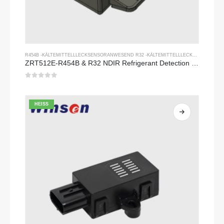
R454B -KÄLTEMITTELLLECKSENSOR
ANWESEND
R32 -KÄLTEMITTELLLECKSENSOR
ZRT512E-R454B & R32 NDIR Refrigerant Detection Module, RS485 HVAC Sensor, UL/IEC Certified
0
Von 5
HEISS