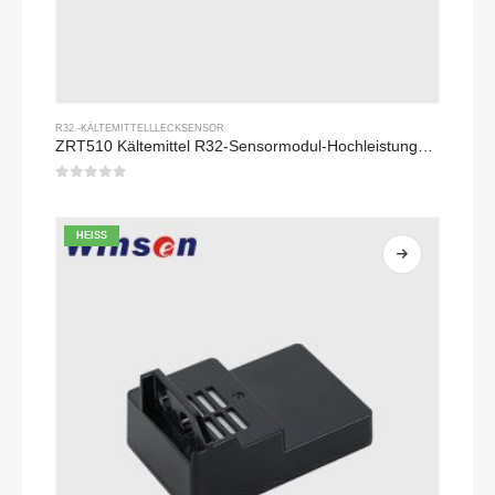
R32 -KÄLTEMITTELLLECKSENSOR
ZRT510 Kältemittel R32-Sensormodul-Hochleistungs-Kältemittel-Sensor
0
Von 5
HEISS