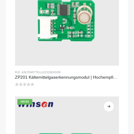
R32 -KÄLTEMITTELLLECKSENSOR
ZP201 Kältemittelgaserkennungsmodul | Hochempfindlichkeit R32 Lecksensor
0
Von 5
HEISS