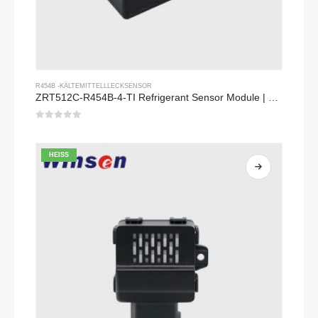
R454B -KÄLTEMITTELLLECKSENSOR
ZRT512C-R454B-4-TI Refrigerant Sensor Module | NDIR Technology for HVAC & Industrial Safety Monitoring
0
Von 5
HEISS