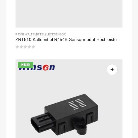
R454B -KÄLTEMITTELLLECKSENSOR
ZRT510 Kältemittel R454B-Sensormodul-Hochleistungs-Kältemittelsensor
0
Von 5
HEISS