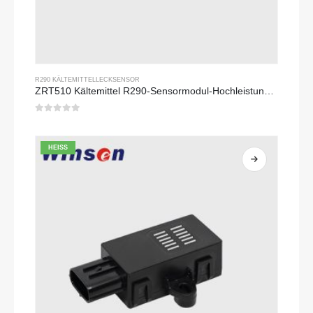
R290 KÄLTEMITTELLECKSENSOR
ZRT510 Kältemittel R290-Sensormodul-Hochleistungs-Kältemittel-Sensor
0
Von 5
HEISS