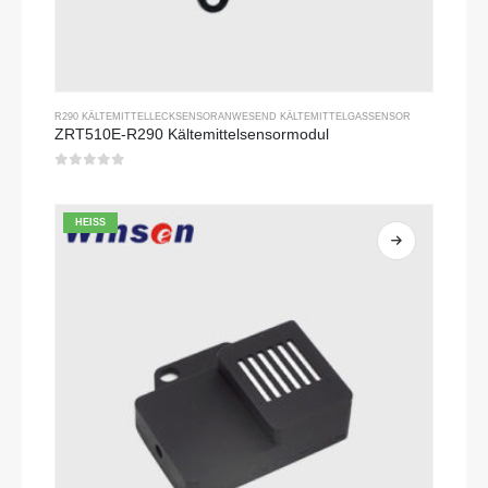
R290 KÄLTEMITTELLECKSENSOR
ANWESEND
KÄLTEMITTELGASSENSOR
ZRT510E-R290 Kältemittelsensormodul
0
Von 5
HEISS