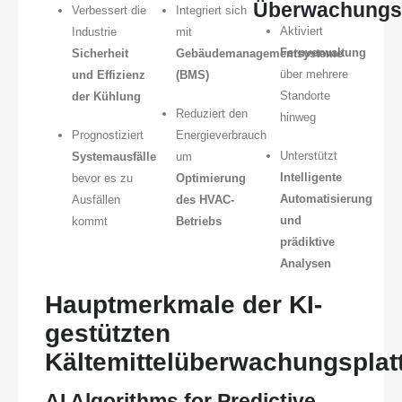
Überwachungs
Verbessert die
Integriert sich
Aktiviert
Industrie
mit
Fernverwaltung
Sicherheit
Gebäudemanagementsysteme
über mehrere
und Effizienz
(BMS)
Standorte
der Kühlung
Reduziert den
hinweg
Prognostiziert
Energieverbrauch
Unterstützt
Systemausfälle
um
Intelligente
bevor es zu
Optimierung
Automatisierung
Ausfällen
des HVAC-
und
kommt
Betriebs
prädiktive
Analysen
Hauptmerkmale der KI-
gestützten
Kältemittelüberwachungsplat
AI Algorithms for Predictive