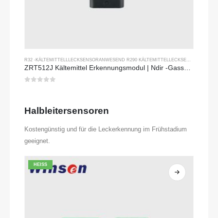
R32 -KÄLTEMITTELLLECKSENSOR
ANWESEND
R290 KÄLTEMITTELLECKSENSOR
ANWES
ZRT512J Kältemittel Erkennungsmodul | Ndir -Gassensor für R32, R454B, R290 | RS485 Kommunikation
0
Von 5
Halbleitersensoren
Kostengünstig und für die Leckerkennung im Frühstadium
geeignet.
HEISS