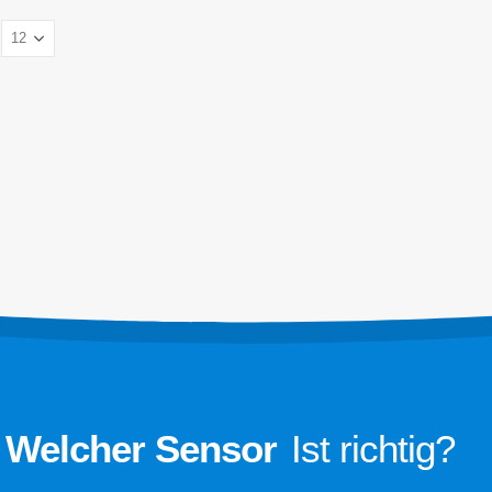
 Produkte
Unsere Lösung
Kältemittelleckerkennung für HLK -Sy
nsor
Kaltkette Kältemittelüberwachung
ensor
Überwachung des Rechenzentrumskü
sor
Kältemittelsicherheitsüberwachung für
nsor
Kühllagerung
ensor
Industriekühlung Gasüberwachung
Mehr anzeigen
r
Welcher Sensor
Ist richtig?