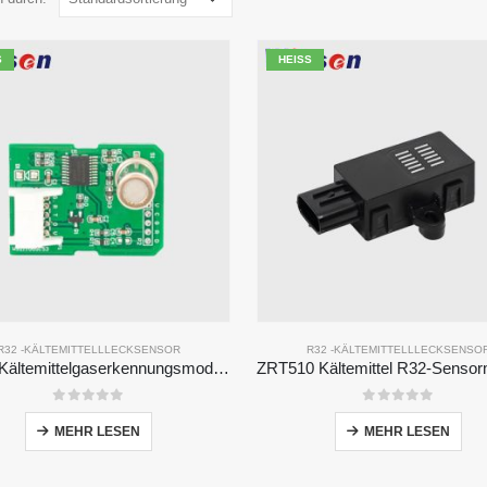
HEISS
R32 -KÄLTEMITTELLLECKSENSOR
R32 -KÄLTEMITTELLLECKSENSO
ZP201 Kältemittelgaserkennungsmodul | Hochempfindlichkeit R32 Lecksensor
0
Von 5
0
Von 5
MEHR LESEN
MEHR LESEN