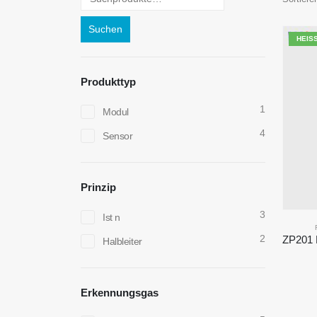
Suchen
HEISS
Produkttyp
1
Modul
4
Sensor
Prinzip
3
Ist n
2
Halbleiter
Erkennungsgas