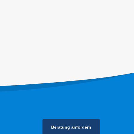
Folgen Sie uns
steme
hlsystems
Beratung anfordern