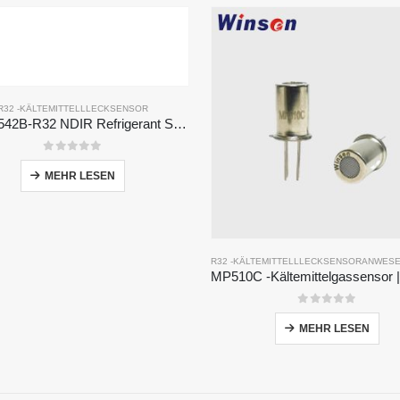
R32 -KÄLTEMITTELLLECKSENSOR
MH-Z1542B-R32 NDIR Refrigerant Sensor | High Sensitivity | Long Lifespan | HVAC & Industrial Safety
0
Von 5
MEHR LESEN
R32 -KÄLTEMITTELLLECKSENSOR
ANWES
0
Von 5
MEHR LESEN