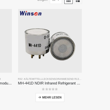
R
R32 -KÄLTEMITTELLLECKSENSOR
ANWESEND
R134A KÄLTEMITTELLECKSENSOR
ZRT510 Kältemittel R32-Sensormodul-Hochleistungs-Kältemittel-Sensor
MH-441D NDIR Infrared Refrigerant Sensor | High Sensitivity | HVAC & Industrial Safety | Long Lifespan
0
Von 5
MEHR LESEN