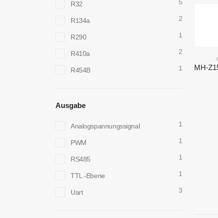
5
R32
2
R134a
1
R290
2
R410a
1
R454B
Ausgabe
1
Analogspannungssignal
1
PWM
1
RS485
1
TTL -Ebene
3
Uart