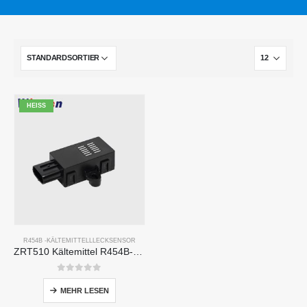
HEISS
R454B -KÄLTEMITTELLLECKSENSOR
ZRT510 Kältemittel R454B-Sensormodul-Hochleistungs-Kältemittelsensor
0
Von 5
MEHR LESEN