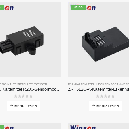
HEISS
R290 KÄLTEMITTELLECKSENSOR
R32 -KÄLTEMITTELLLECKSENSOR
ANWES
ZRT510 Kältemittel R290-Sensormodul-Hochleistungs-Kältemittel-Sensor
0
Von 5
0
Von 5
MEHR LESEN
MEHR LESEN