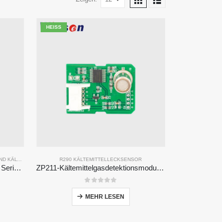
HEISS
ND
KÄLTEMITTELGASSENSOR
R290 KÄLTEMITTELLECKSENSOR
Kältemittelerkennungsmodul der Serie ZRT512
ZP211-Kältemittelgasdetektionsmodul-Hochempfindlichkeitssensor zur Nachweis von Kältemittellecks
0
Von 5
MEHR LESEN