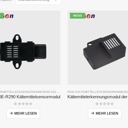
HEISS
LTEMITTELLECKSENSOR
ANWESEND
KÄLTEMITTELGASSENSOR
R290 KÄLTEMITTELLECKSENSOR
ANWESE
E-R290 Kältemittelsensormodul
0
Von 5
0
Von 5
MEHR LESEN
MEHR LESEN