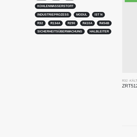
KOHLENWASSERSTOFF
INDUSTRIEPROZESS
MODUL
IST N
R32
R134A
R290
R410A
R454B
SICHERHEITSÜBERWACHUNG
HALBLEITER
R32 -KÄ
Kontaktieren Sie uns
Heiße
R290 -Se
Adresse
: Nr. 299 Jinsuo Road, Nationale High-
Tech-Zone, Zhengzhou
R454B -S
Tel
:
0086-371-67169097
R32 -Sen
E-Mail
:
cece@winsensor.com