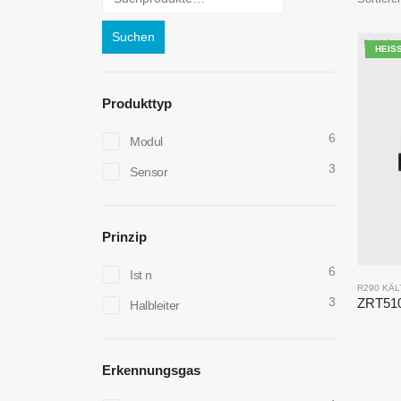
Suchen
HEISS
Produkttyp
6
Modul
3
Sensor
Prinzip
6
Ist n
R290 KÄ
3
ZRT510
Halbleiter
Erkennungsgas