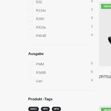
4
R32
HEISS
2
R134a
9
R290
1
R410a
4
R454B
Ausgabe
5
PWM
6
RS485
4
Uart
Produkt -Tags
HAVC
HFC
HFO
HEISS