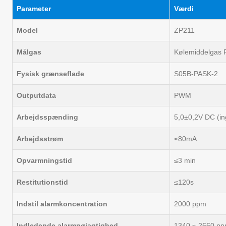
Parameter
Værdi
Model
ZP211
Målgas
Kølemiddelgas 
Fysisk grænseflade
S05B-PASK-2
Outputdata
PWM
Arbejdsspænding
5,0±0,2V DC (in
Arbejdsstrøm
≤80mA
Opvarmningstid
≤3 min
Restitutionstid
≤120s
Indstil alarmkoncentration
2000 ppm
Indledende alarmnøjagtighed
1340 ~ 2660 p