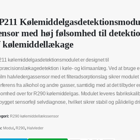
P211 Kølemiddelgasdetektionsmodu
ensor med høj følsomhed til detekti
f kølemiddellækage
11 kølemiddelgasdetektionsmodulet er designet til
præcisionslækagedetektion i køle- og klimaanlæg. Ved at bruge en
film halvledergassensor med et filteradsorptionslag sikrer modulet
erferens fra alkohol og andre gasser, samtidig med at det tilbyder
somhed over for R290 kølemiddelgas. Modulet leveres fabrikskalib
bygget sensorfejl selvdiagnose, hvilket sikrer stabil og pålidelig drif
egori:
R290 kølemiddellækssensor
s:
Modul
,
R290
,
Halvleder