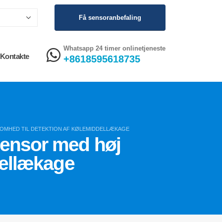
Få sensoranbefaling
Whatsapp 24 timer onlinetjeneste
Kontakte
+8618595618735
OMHED TIL DETEKTION AF KØLEMIDDELLÆKAGE
ensor med høj
dellækage