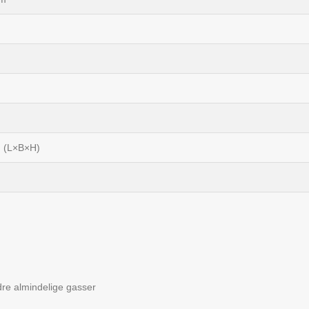
 (L×B×H)
ndre almindelige gasser