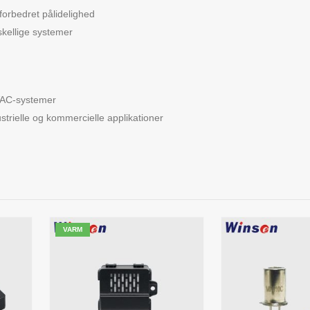
forbedret pålidelighed
skellige systemer
HVAC-systemer
dustrielle og kommercielle applikationer
VARM