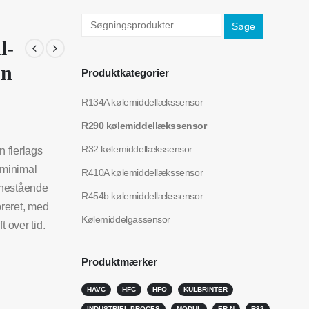
Søge
l-
on
Produktkategorier
R134A kølemiddellækssensor
R290 kølemiddellækssensor
R32 kølemiddellækssensor
 flerlags
 minimal
R410A kølemiddellækssensor
 enestående
R454b kølemiddellækssensor
reret, med
Kølemiddelgassensor
t over tid.
Produktmærker
HAVC
HFC
HFO
KULBRINTER
INDUSTRIEL PROCES
MODUL
ER N
R32