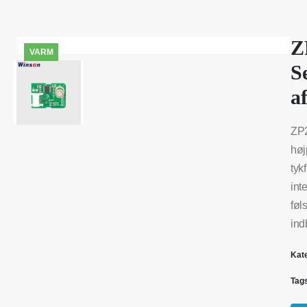
Z
VARM
S
a
ZP2
høj
tyk
int
føl
ind
Kat
Tag