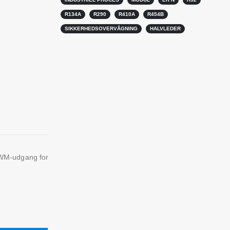
R134A
R290
R410A
R454B
SIKKERHEDSOVERVÅGNING
HALVLEDER
PWM-udgang for