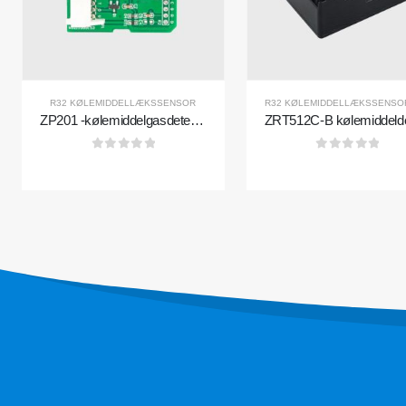
Kontakt os
Varme
R290 -se
Adresse
: No.299 Jinsuo Road, National High-
R32 KØLEMIDDELLÆKSSENSOR
R32 KØLEMIDDELLÆKSSENSO
Tech Zone, Zhengzhou
ZP201 -kølemiddelgasdetektionsmodul | Højfølsomhed R32 lækagesensor
R454B -s
Tlf
:
0086-371-67169097
R32 -sen
0
ud af 5
0
ud af 5
E -mail
:
cece@winsensor.com
R410 -se
Whatsapp
: +
8618595618735
R454B -s
WeChat
: 18569903598
WeChat
Whatsapp