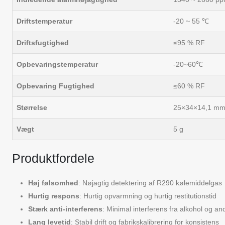
Driftstemperatur
-20 ~ 55 ℃
Driftsfugtighed
≤95 % RF
Opbevaringstemperatur
-20~60℃
Opbevaring Fugtighed
≤60 % RF
Størrelse
25×34×14,1 mm
Vægt
5 g
Produktfordele
Høj følsomhed
: Nøjagtig detektering af R290 kølemiddelgas
Hurtig respons
: Hurtig opvarmning og hurtig restitutionstid
Stærk anti-interferens
: Minimal interferens fra alkohol og a
Lang levetid
: Stabil drift og fabrikskalibrering for konsistens