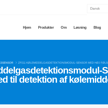
Hjem
Produkter
Om
Løsning
Blog
KSSENSOR
ZP211 KØLEMIDDELGASDETEKTIONSMODUL-SENSOR MED HØJ FØLS
ddelgasdetektionsmodul-S
d til detektion af kølemid