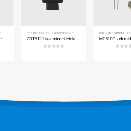
 produkter
Vores løsning
Detektion af kølemiddellækage til HVA
nsor
R
,
R290 KØLEMIDDELLÆKSSENSOR
R32 KØLEMIDDELLÆKSSENSOR
,
R454B KØLEMIDDELLÆKSSENSOR
,
R290 KØLEMIDDELLÆKSSENSOR
R32 KØLEMIDDELLÆ
,
R4
systemer
ZRT512C-B kølemiddeldetekteringsmodul | Lav spænding NDIR gassensor til R32, R454B, R290
ZRT512J kølemiddeldetekteringsmodul | NDIR gassensor til R32, R454B, R290 | RS485 Kommunikation
ensor
Kølemiddelovervågning
sor
0
ud af 5
0
ud af
Overvågning af datacenterkølingssys
nsor
Overvågning af kølemiddelforsikring til
ensor
opbevaring
Industriel kølgasovervågning
Se mere