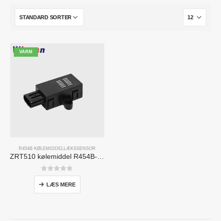
VARM
R454B KØLEMIDDELLÆKSSENSOR
ZRT510 kølemiddel R454B-sensormodul-højtydende NDIR-kølemiddelsensor
0
ud af 5
LÆS MERE