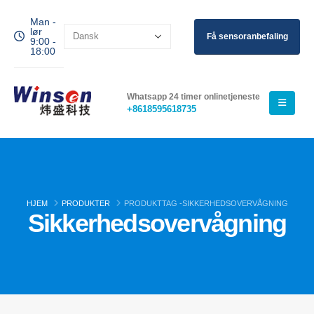
Man -
lør
Få sensoranbefaling
9:00 -
18:00
Whatsapp 24 timer onlinetjeneste
+8618595618735
HJEM
PRODUKTER
PRODUKTTAG -
SIKKERHEDSOVERVÅGNING
Sikkerhedsovervågning