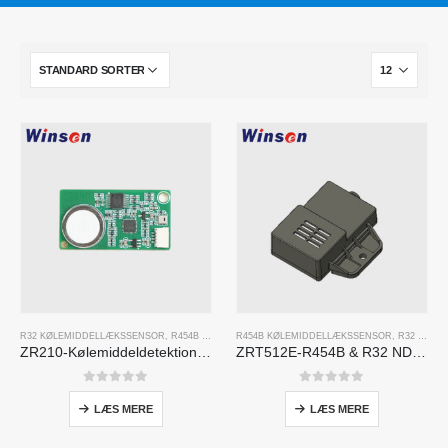
R32 KØLEMIDDELLÆKSSENSOR
,
R454B KØLEMIDDELLÆKSSENSOR
R454B KØLEMIDDELLÆKSSENSOR
,
R32 KØLEMIDDELLÆKSSENSOR
ZR210-Kølemiddeldetektionsmodul
ZRT512E-R454B & R32 NDIR Refrigerant Detection Module, RS485 HVAC Sensor, UL/IEC Certified
0
ud af 5
0
ud af 5
LÆS MERE
LÆS MERE