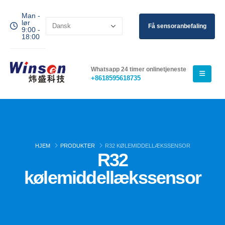
Man -
lør
Få sensoranbefaling
9:00 -
18:00
Whatsapp 24 timer onlinetjeneste
+8618595618735
HJEM
PRODUKTER
R32 KØLEMIDDELLÆKSSENSOR
R32
kølemiddellækssensor