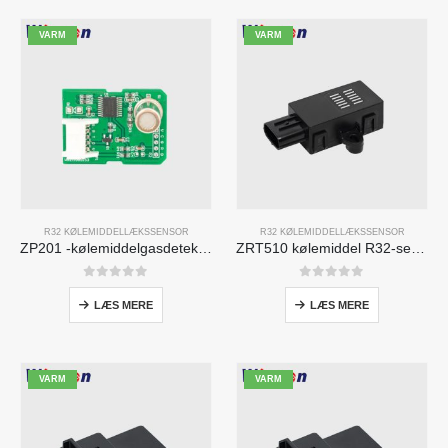
VARM
VARM
R32 KØLEMIDDELLÆKSSENSOR
R32 KØLEMIDDELLÆKSSENSOR
ZP201 -kølemiddelgasdetektionsmodul | Højfølsomhed R32 lækagesensor
ZRT510 kølemiddel R32-sensormodul-højtydende NDIR-kølemiddelføler
0
ud af 5
0
ud af 5
LÆS MERE
LÆS MERE
VARM
VARM