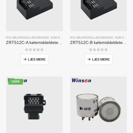
R32 KØLEMIDDELLÆKSSENSOR
,
R290 KØLEMIDDELLÆKSSENSOR
R32 KØLEMIDDELLÆKSSENSOR
,
R454B KØLEMIDDELLÆKS
,
R290 KØLEMIDDELLÆKSSENSOR
ZRT512C-A kølemiddeldetekteringsmodul | NDIR gassensor til R32, R454B, R290 | Bred spænding strømforsyning
ZRT512C-B kølemiddeldetekteringsmodul | Lav spænding NDIR gassensor til R32, R454B, R290
0
ud af 5
0
ud af 5
LÆS MERE
LÆS MERE
VARM