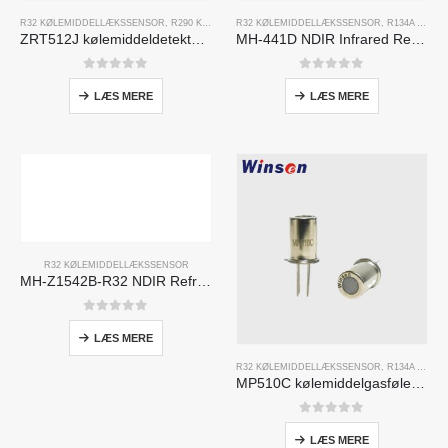
R32 KØLEMIDDELLÆKSSENSOR
,
R290 KØLEMIDDELLÆKSSENSOR
R32 KØLEMIDDELLÆKSSENSOR
,
R454B KØLEMIDDELLÆKS
,
R134A KØLEMIDDELLÆKSSENSOR
ZRT512J kølemiddeldetekteringsmodul | NDIR gassensor til R32, R454B, R290 | RS485 Kommunikation
MH-441D NDIR Infrared Refrigerant Sensor | High Sensitivity | HVAC & Industrial Safety | Long Lifespan
0
ud af 5
0
ud af 5
LÆS MERE
LÆS MERE
R32 KØLEMIDDELLÆKSSENSOR
MH-Z1542B-R32 NDIR Refrigerant Sensor | High Sensitivity | Long Lifespan | HVAC & Industrial Safety
0
ud af 5
LÆS MERE
R32 KØLEMIDDELLÆKSSENSOR
,
R134A KØLEMIDDELLÆKSSENSOR
MP510C kølemiddelgasføler | Freon lækagedetektion med høj følsomhed for R32, R134A, R410A, R290
0
ud af 5
LÆS MERE