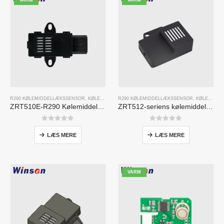
VARM
VARM
R290 KØLEMIDDELLÆKSSENSOR
,
KØLEMIDDELGASSENSOR
R290 KØLEMIDDELLÆKSSENSOR
,
KØLEMIDDELGASSENSOR
ZRT510E-R290 Kølemiddelsensormodul
ZRT512-seriens kølemiddeldetektionsmodul
0
ud af 5
0
ud af 5
LÆS MERE
LÆS MERE
VARM