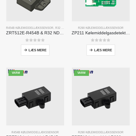
R454B KØLEMIDDELLÆKSSENSOR
,
R32 KØLEMIDDELLÆKSSENSOR
R290 KØLEMIDDELLÆKSSENSOR
ZRT512E-R454B & R32 NDIR Refrigerant Detection Module, RS485 HVAC Sensor, UL/IEC Certified
ZP211 Kølemiddelgasdetektionsmodul-Sensor med høj følsomhed til detektion af kølemiddellækage
0
ud af 5
0
ud af 5
LÆS MERE
LÆS MERE
VARM
VARM
R454B KØLEMIDDELLÆKSSENSOR
R290 KØLEMIDDELLÆKSSENSOR