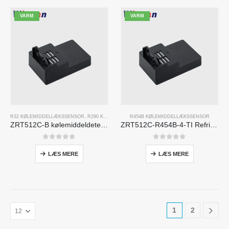
VARM
VARM
R32 KØLEMIDDELLÆKSSENSOR
,
R290 KØLEMIDDELLÆKSSENSOR
R454B KØLEMIDDELLÆKSSENSOR
,
R454B KØLEMIDDELLÆKS
ZRT512C-B kølemiddeldetekteringsmodul | Lav spænding NDIR gassensor til R32, R454B, R290
ZRT512C-R454B-4-TI Refrigerant Sensor Module | NDIR Technology for HVAC & Industrial Safety Monitoring
0
ud af 5
0
ud af 5
LÆS MERE
LÆS MERE
1
2