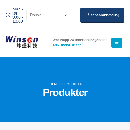
Man -
lør
Få sensoranbefaling
9:00 -
18:00
Whatsapp 24 timer onlinetjeneste
+8618595618735
HJEM
PRODUKTER
Produkter