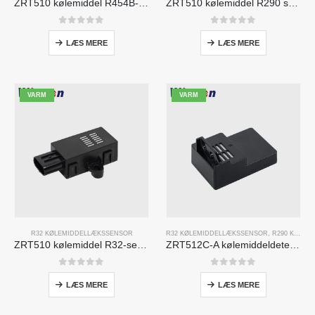
ZRT510 kølemiddel R454B-sensormodul-højtydende NDIR-kølemiddelsensor
ZRT510 kølemiddel R290 sensormodul-højtydende NDIR-kølemiddelføler
0
ud af 5
0
ud af 5
LÆS MERE
LÆS MERE
VARM
VARM
R32 KØLEMIDDELLÆKSSENSOR
R32 KØLEMIDDELLÆKSSENSOR
,
R290 KØLEMIDDELLÆKSSENSOR
ZRT510 kølemiddel R32-sensormodul-højtydende NDIR-kølemiddelføler
ZRT512C-A kølemiddeldetekteringsmodul | NDIR gassensor til R32, R454B, R290 | Bred spænding strømforsyning
0
ud af 5
0
ud af 5
LÆS MERE
LÆS MERE