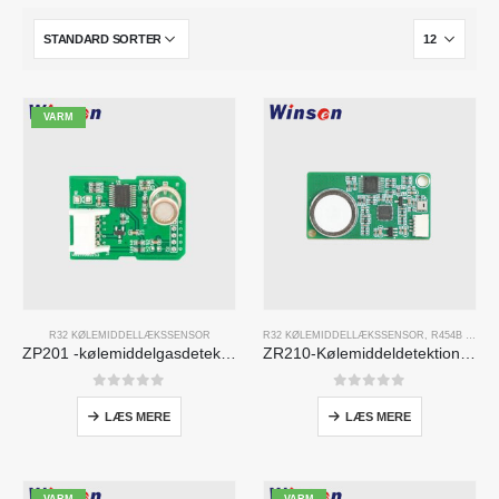
VARM
R32 KØLEMIDDELLÆKSSENSOR
R32 KØLEMIDDELLÆKSSENSOR
,
R454B KØLEMIDDELLÆKSSENSOR
ZP201 -kølemiddelgasdetektionsmodul | Højfølsomhed R32 lækagesensor
ZR210-Kølemiddeldetektionsmodul
0
ud af 5
0
ud af 5
LÆS MERE
LÆS MERE