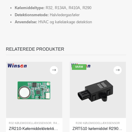
Kølemiddeltype:
R32, R134A, R410A, R290
Detektionsmetode:
Halvledergasføler
Anvendelse:
HVAC og kølelækage detektion
RELATEREDE PRODUKTER
VARM
Kontakt os
Adresse
: No.299 Jinsuo Road, National High-Tech Zone, Zhengzhou
Tlf
:
0086-371-67169097
E -mail
:
cece@winsensor.com
Whatsapp
: +
8618595618735
R32 KØLEMIDDELLÆKSSENSOR
,
R454B KØLEMIDDELLÆKSSENSOR
R290 KØLEMIDDELLÆKSSENSOR
WeChat
: 18569903598
ZR210-Kølemiddeldetektionsmodul
ZRT510 kølemiddel R290 sensormodul-højtydende NDIR-kølemiddelføler