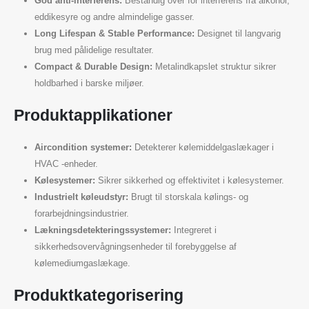
God anti-interferens:
Bestandig over for interferens fra alkohol,
eddikesyre og andre almindelige gasser.
Long Lifespan & Stable Performance:
Designet til langvarig
brug med pålidelige resultater.
Compact & Durable Design:
Metalindkapslet struktur sikrer
holdbarhed i barske miljøer.
Produktapplikationer
Aircondition systemer:
Detekterer kølemiddelgaslækager i
HVAC -enheder.
Kølesystemer:
Sikrer sikkerhed og effektivitet i kølesystemer.
Industrielt køleudstyr:
Brugt til storskala kølings- og
forarbejdningsindustrier.
Lækningsdetekteringssystemer:
Integreret i
sikkerhedsovervågningsenheder til forebyggelse af
kølemediumgaslækage.
Produktkategorisering