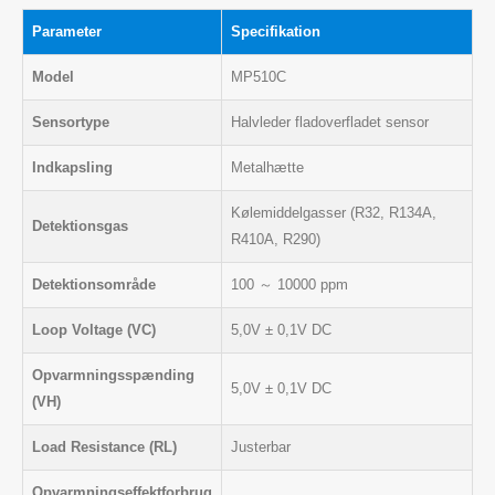
Parameter
Specifikation
Model
MP510C
Sensortype
Halvleder fladoverfladet sensor
Indkapsling
Metalhætte
Kølemiddelgasser (R32, R134A,
Detektionsgas
R410A, R290)
Detektionsområde
100 ～ 10000 ppm
Loop Voltage (VC)
5,0V ± 0,1V DC
Opvarmningsspænding
5,0V ± 0,1V DC
(VH)
Load Resistance (RL)
Justerbar
Opvarmningseffektforbrug