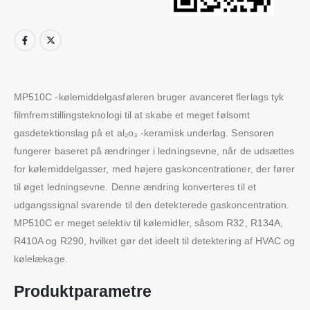
MP510C -kølemiddelgasføleren bruger avanceret flerlags tyk
filmfremstillingsteknologi til at skabe et meget følsomt
gasdetektionslag på et al₂o₃ -keramisk underlag. Sensoren
fungerer baseret på ændringer i ledningsevne, når de udsættes
for kølemiddelgasser, med højere gaskoncentrationer, der fører
til øget ledningsevne. Denne ændring konverteres til et
udgangssignal svarende til den detekterede gaskoncentration.
MP510C er meget selektiv til kølemidler, såsom R32, R134A,
R410A og R290, hvilket gør det ideelt til detektering af HVAC og
kølelækage.
Produktparametre