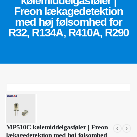
kølemiddelgasføler |
Freon lækagedetektion
med høj følsomhed for
R32, R134A, R410A, R290
MP510C kølemiddelgasføler | Freon
lækagedetektion med høj følsomhed