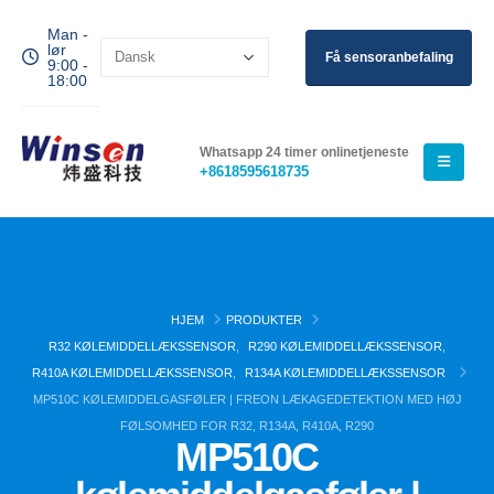
Man -
lør
Få sensoranbefaling
9:00 -
18:00
Whatsapp 24 timer onlinetjeneste
+8618595618735
HJEM
PRODUKTER
R32 KØLEMIDDELLÆKSSENSOR
,
R290 KØLEMIDDELLÆKSSENSOR
,
R410A KØLEMIDDELLÆKSSENSOR
,
R134A KØLEMIDDELLÆKSSENSOR
MP510C KØLEMIDDELGASFØLER | FREON LÆKAGEDETEKTION MED HØJ
FØLSOMHED FOR R32, R134A, R410A, R290
MP510C