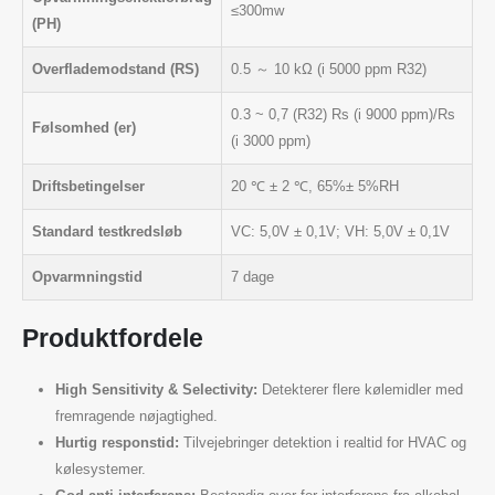
≤300mw
(PH)
Overflademodstand (RS)
0.5 ～ 10 kΩ (i 5000 ppm R32)
0.3 ~ 0,7 (R32) Rs (i 9000 ppm)/Rs
Følsomhed (er)
(i 3000 ppm)
Driftsbetingelser
20 ℃ ± 2 ℃, 65%± 5%RH
Standard testkredsløb
VC: 5,0V ± 0,1V; VH: 5,0V ± 0,1V
Opvarmningstid
7 dage
Produktfordele
High Sensitivity & Selectivity:
Detekterer flere kølemidler med
fremragende nøjagtighed.
Hurtig responstid:
Tilvejebringer detektion i realtid for HVAC og
kølesystemer.