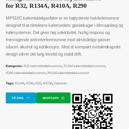
for R32, R134A, R410A, R290
MP510C kølemiddelgasføler er en højtydende halvledersensor
designet til at detektere kølemediets gaslækager i klimaanlæg og
kølesystemer. Det giver høj selektivitet, hurtig respons og
fremragende anti-interferensevne mod almindelige gasser
såsom alkohol og eddikesyre. Med et kompakt metalindkapslet
design sikrer det lang levetid og stabil drift.
Kategorier:
R32 kølemiddellækssensor
,
R134A kølemiddellækssensor
,
R290 kølemiddellækssensor
,
R410A kølemiddellækssensor
Tags:
R134A
,
R290
,
R32
,
R410A
,
Halvleder
FÅ PRIS
WHATSAPP