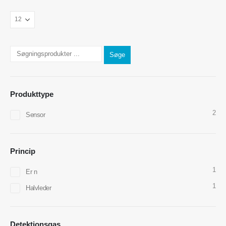
Søge
Produkttype
Kontakt os
2
Sensor
Adresse
: No.299 Jinsuo Road, National High-Tech Zone, Zhengzhou
Tlf
:
0086-371-67169097
Princip
E -mail
:
cece@winsensor.com
1
Er n
Whatsapp
: +
8618595618735
1
Halvleder
WeChat
: 18569903598
Detektionsgas