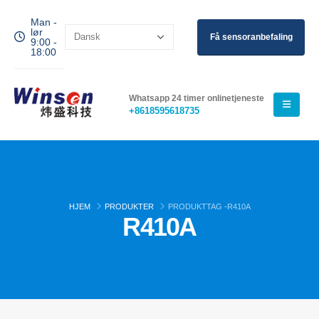
Man -
lør
Få sensoranbefaling
9:00 -
18:00
Whatsapp 24 timer onlinetjeneste
+8618595618735
HJEM
PRODUKTER
PRODUKTTAG -
R410A
R410A