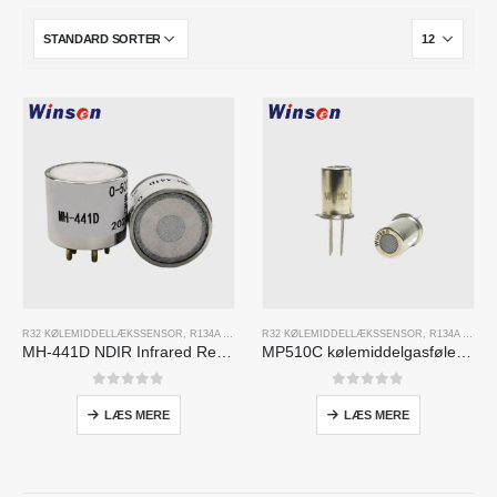
R32 KØLEMIDDELLÆKSSENSOR
,
R134A KØLEMIDDELLÆKSSENSOR
R32 KØLEMIDDELLÆKSSENSOR
,
R410A KØLEMIDDELLÆK
,
R134A KØLEMIDDELLÆKSSENSOR
MH-441D NDIR Infrared Refrigerant Sensor | High Sensitivity | HVAC & Industrial Safety | Long Lifespan
MP510C kølemiddelgasføler | Freon lækagedetektion med høj følsomhed for R32, R134A, R410A, R290
0
ud af 5
0
ud af 5
LÆS MERE
LÆS MERE