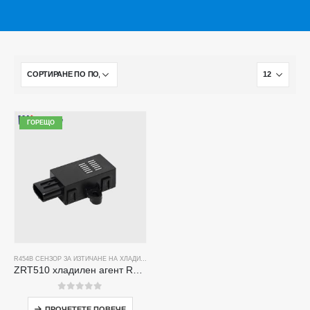
ГОРЕЩО
R454B СЕНЗОР ЗА ИЗТИЧАНЕ НА ХЛАДИЛЕН АГЕНТ
ZRT510 хладилен агент R454B Модул за сензор-високоефективен сензор за хладилен агент NDIR
0
от 5
ПРОЧЕТЕТЕ ПОВЕЧЕ