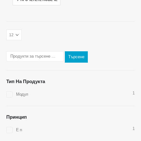
Свържете се с нас
Адрес
: No.299 Jinsuo Road, Национална високотехнологична зона,
Zhengzhou
Тел
:
0086-371-67169097
Търсене
Имейл
:
cece@winsensor.com
WhatsApp
: +
8618595618735
Тип На Продукта
WeChat
: 18569903598
1
Модул
Принцип
1
Е n