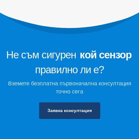
хладилния агент за студено
съхранение
Промишлен мониторинг на газ в
хладилен газ
Вижте повече
Следвайте ни
Не съм сигурен
кой сензор
правилно ли е?
Вземете безплатна първоначална консултация
точно сега
Заявка консултация
Уинсен. © 2026. Всички права запазени
Политика за поверителност