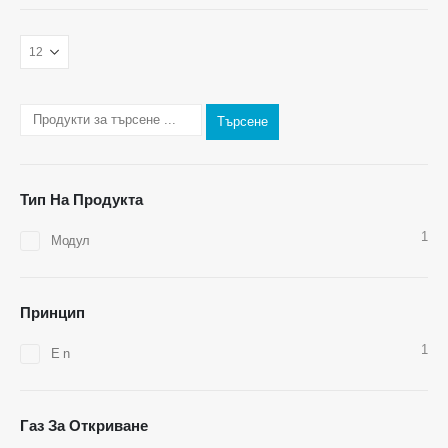
Свържете се с нас
Адрес
: No.299 Jinsuo Road, Национална високотехнологична зона,
Zhengzhou
Тел
:
0086-371-67169097
Търсене
Имейл
:
cece@winsensor.com
WhatsApp
: +
8618595618735
Тип На Продукта
WeChat
: 18569903598
1
Модул
Принцип
1
Е n
WeChat
WhatsApp
Горещи продукти
Газ За Откриване