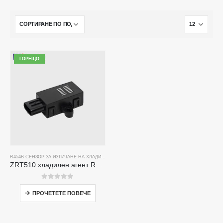
ГОРЕЩО
R454B СЕНЗОР ЗА ИЗТИЧАНЕ НА ХЛАДИЛЕН АГЕНТ
ZRT510 хладилен агент R454B Модул за сензор-високоефективен сензор за хладилен агент NDIR
0
от 5
ПРОЧЕТЕТЕ ПОВЕЧЕ