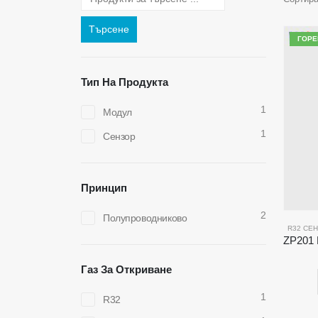
Търсене
ГОР
Тип На Продукта
1
Модул
1
Сензор
Принцип
2
Полупроводниково
R32 СЕ
Газ За Откриване
1
R32