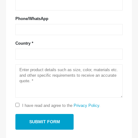
Phone/WhatsApp
Country *
Свържете се с нас
Адрес
: No.299 Jinsuo Road, Национална високотехнологична зона,
I have read and agree to the
Privacy Policy
.
Zhengzhou
Тел
:
0086-371-67169097
Имейл
:
cece@winsensor.com
WhatsApp
: +
8618595618735