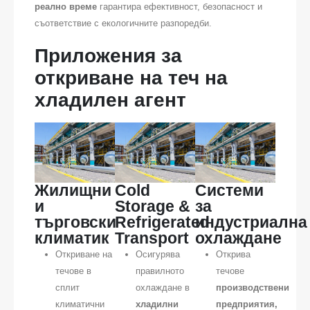
реално време
гарантира ефективност, безопасност и
съответствие с екологичните разпоредби.
Приложения за
откриване на теч на
хладилен агент
Жилищни
Cold
Системи
и
Storage &
за
търговски
Refrigerated
индустриална
климатик
Transport
охлаждане
Откриване на
Осигурява
Открива
течове в
правилното
течове
сплит
охлаждане в
производствени
климатични
хладилни
предприятия,