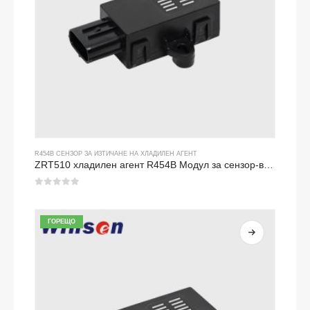
R454B СЕНЗОР ЗА ИЗТИЧАНЕ НА ХЛАДИЛЕН АГЕНТ
ZRT510 хладилен агент R454B Модул за сензор-високоефективен сензор за хладилен агент NDIR
0
от 5
ГОРЕЩО