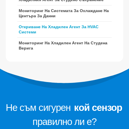
Откриване на хладилен агент за
HVAC системи
Мониторинг На Системата За Охлаждане На
Центъра За Данни
Мониторинг на хладилен агент на
студена верига
Откриване На Хладилен Агент За HVAC
Системи
Мониторинг на системата за
охлаждане на центъра за данни
Мониторинг На Хладилен Агент На Студена
Верига
Мониторинг на безопасността на
хладилния агент за студено
съхранение
Промишлен мониторинг на газ в
хладилен газ
Вижте повече
Следвайте ни
Не съм сигурен
кой сензор
правилно ли е?