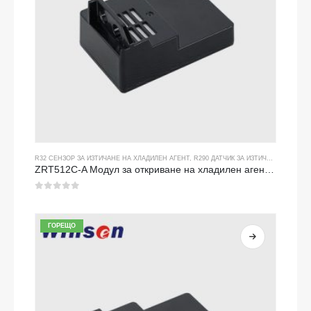
R32 СЕНЗОР ЗА ИЗТИЧАНЕ НА ХЛАДИЛЕН АГЕНТ
,
R290 ДАТЧИК ЗА ИЗТИЧАНЕ НА ХЛАДИЛЕН АГЕНТ
ZRT512C-A Модул за откриване на хладилен агент | NDIR газов сензор за R32, R454B, R290 | Широко захранване на напрежението
0
от 5
ГОРЕЩО