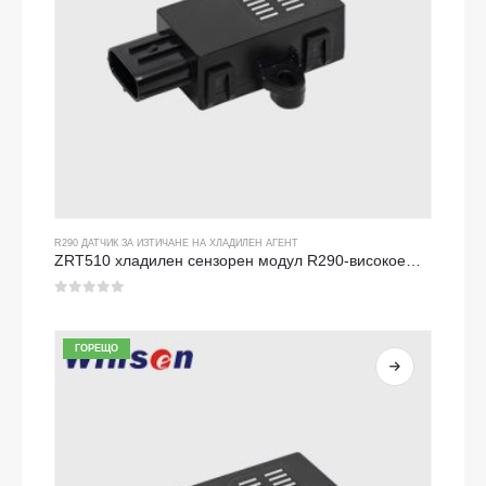
R290 ДАТЧИК ЗА ИЗТИЧАНЕ НА ХЛАДИЛЕН АГЕНТ
ZRT510 хладилен сензорен модул R290-високоефективен сензор за хладилен агент NDIR
0
от 5
ГОРЕЩО