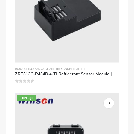
R454B СЕНЗОР ЗА ИЗТИЧАНЕ НА ХЛАДИЛЕН АГЕНТ
ZRT512C-R454B-4-TI Refrigerant Sensor Module | NDIR Technology for HVAC & Industrial Safety Monitoring
0
от 5
ГОРЕЩО