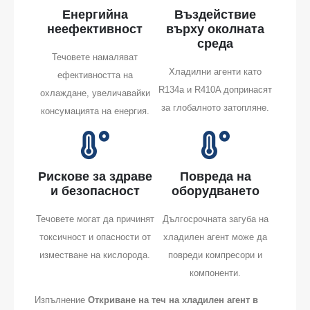
Енергийна
Въздействие
неефективност
върху околната
среда
Течовете намаляват
Хладилни агенти като
ефективността на
R134a и R410A допринасят
охлаждане, увеличавайки
за глобалното затопляне.
консумацията на енергия.
Рискове за здраве
Повреда на
и безопасност
оборудването
Течовете могат да причинят
Дългосрочната загуба на
токсичност и опасности от
хладилен агент може да
изместване на кислорода.
повреди компресори и
компоненти.
Изпълнение
Откриване на теч на хладилен агент в