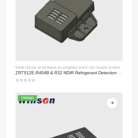
R454B СЕНЗОР ЗА ИЗТИЧАНЕ НА ХЛАДИЛЕН АГЕНТ
,
R32 СЕНЗОР ЗА ИЗТИЧАНЕ НА ХЛАДИЛЕН АГЕНТ
ZRT512E-R454B & R32 NDIR Refrigerant Detection Module, RS485 HVAC Sensor, UL/IEC Certified
0
от 5
ГОРЕЩО