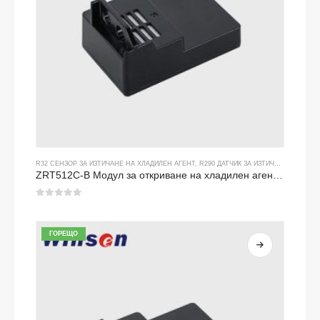
R32 СЕНЗОР ЗА ИЗТИЧАНЕ НА ХЛАДИЛЕН АГЕНТ
,
R290 ДАТЧИК ЗА ИЗТИЧАНЕ НА ХЛАДИЛЕН АГЕНТ
ZRT512C-B Модул за откриване на хладилен агент | Ниско напрежение NDIR газов сензор за R32, R454B, R290
0
от 5
ГОРЕЩО