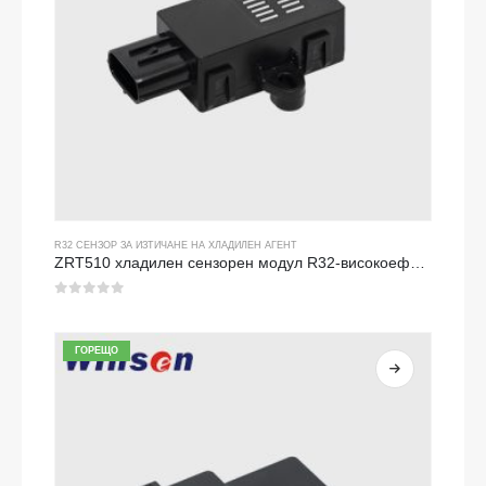
R32 СЕНЗОР ЗА ИЗТИЧАНЕ НА ХЛАДИЛЕН АГЕНТ
ZRT510 хладилен сензорен модул R32-високоефективен сензор за хладилен агент NDIR
0
от 5
ГОРЕЩО