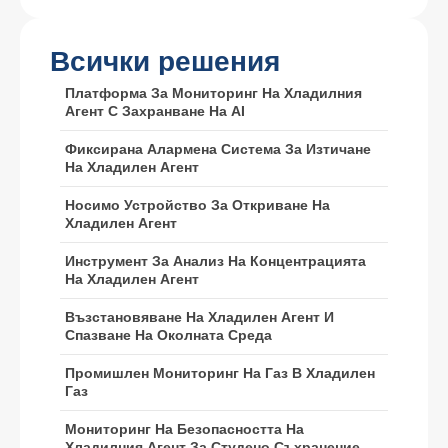
WeChat
: 18569903598
Всички решения
Платформа За Мониторинг На Хладилния
Агент С Захранване На AI
Фиксирана Алармена Система За Изтичане
На Хладилен Агент
WeChat
WhatsApp
Носимо Устройство За Откриване На
Горещи продукти
Хладилен Агент
R290 сензор
Инструмент За Анализ На Концентрацията
На Хладилен Агент
R454B сензор
Възстановяване На Хладилен Агент И
R32 сензор
Спазване На Околната Среда
R410 сензор
Промишлен Мониторинг На Газ В Хладилен
Газ
R454B сензор
Нашето решение
Мониторинг На Безопасността На
Хладилния Агент За Студено Съхранение