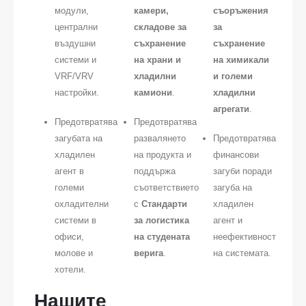
модули,
камери,
съоръжения
централни
складове за
за
въздушни
съхранение
съхранение
системи и
на храни и
на химикали
VRF/VRV
хладилни
и големи
настройки.
камиони
.
хладилни
агрегати
.
Предотвратява
Предотвратява
загубата на
развалянето
Предотвратява
хладилен
на продукта и
финансови
агент в
поддържа
загуби поради
големи
съответствието
загуба на
охладителни
с
Стандарти
хладилен
системи в
за логистика
агент и
офиси,
на студената
неефективност
молове и
верига
.
на системата.
хотели.
Нашите