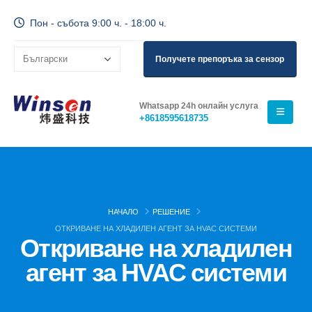
Пон - събота 9:00 ч. - 18:00 ч.
Получете препоръка за сензор
Whatsapp 24h онлайн услуга
+8618595618735
НАЧАЛО
РЕШЕНИЕ
ОТКРИВАНЕ НА ХЛАДИЛЕН АГЕНТ ЗА HVAC СИСТЕМИ
Откриване на хладилен
агент за HVAC системи