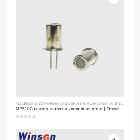
R32 СЕНЗОР ЗА ИЗТИЧАНЕ НА ХЛАДИЛЕН АГЕНТ
,
R134A СЕНЗОР ЗА ИЗТИЧАНЕ НА ХЛАДИЛЕН АГЕНТ
MP510C сензор за газ на хладилния агент | Откриване на течове с висока чувствителност за R32, R134A, R410A, R290
0
от 5