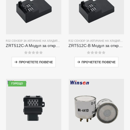
R32 СЕНЗОР ЗА ИЗТИЧАНЕ НА ХЛАДИЛЕН АГЕНТ
,
R290 ДАТЧИК ЗА ИЗТИЧАНЕ НА ХЛАДИЛЕН 
R32 СЕНЗОР ЗА ИЗТИЧАНЕ НА ХЛАДИЛЕН АГЕНТ
ZRT512C-A Модул за откриване на хладилен агент | NDIR газов сензор за R32, R454B, R290 | Широко захранване на напрежението
ZRT512C-B Модул за откриване на хладилен агент | Ниско напрежение NDIR газов сензор за R32, R454B, R290
0
от 5
0
от 5
ПРОЧЕТЕТЕ ПОВЕЧЕ
ПРОЧЕТЕТЕ ПОВЕЧЕ
ГОРЕЩО