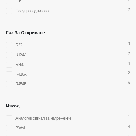
Е n
Имейл
:
cece@winsensor.com
2
Полупроводниково
WhatsApp
: +
8618595618735
WeChat
: 18569903598
Газ За Откриване
9
R32
2
R134A
4
R290
2
R410A
WeChat
WhatsApp
5
R454B
Горещи продукти
R290 сензор
Изход
R454B сензор
1
Аналогов сигнал за напрежение
R32 сензор
4
PWM
R410 сензор