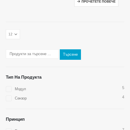
ПРОЧЕТЕТЕ ПОВЕЧЕ
Търсене
Тип На Продукта
5
Модул
4
Сензор
Свържете се с нас
Адрес
: No.299 Jinsuo Road, Национална високотехнологична зона,
Zhengzhou
Принцип
Тел
:
0086-371-67169097
7