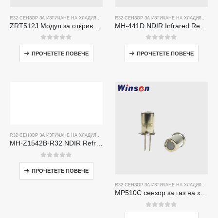
R32 СЕНЗОР ЗА ИЗТИЧАНЕ НА ХЛАДИЛЕН АГЕНТ
,
R290 ДАТЧИК ЗА ИЗТИЧАНЕ НА ХЛАДИЛЕН 
R32 СЕНЗОР ЗА ИЗТИЧАНЕ НА ХЛАДИЛЕН АГЕНТ
ZRT512J Модул за откриване на хладилен агент | NDIR газов сензор за R32, R454B, R290 | RS485 Комуникация
MH-441D NDIR Infrared Refrigerant Sensor | High Sensitivity | HVAC & Industrial Safety | Long Lifespan
0
от 5
0
от 5
ПРОЧЕТЕТЕ ПОВЕЧЕ
ПРОЧЕТЕТЕ ПОВЕЧЕ
R32 СЕНЗОР ЗА ИЗТИЧАНЕ НА ХЛАДИЛЕН АГЕНТ
MH-Z1542B-R32 NDIR Refrigerant Sensor | High Sensitivity | Long Lifespan | HVAC & Industrial Safety
0
от 5
ПРОЧЕТЕТЕ ПОВЕЧЕ
R32 СЕНЗОР ЗА ИЗТИЧАНЕ НА ХЛАДИЛЕН АГЕНТ
MP510C сензор за газ на хладилния агент | Откриване на течове с висока чувствителност за R32, R134A, R410A, R290
0
от 5