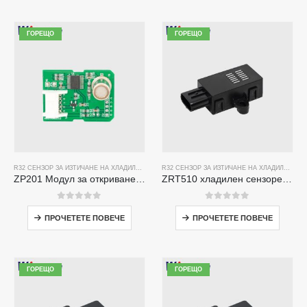
ГОРЕЩО
ГОРЕЩО
R32 СЕНЗОР ЗА ИЗТИЧАНЕ НА ХЛАДИЛЕН АГЕНТ
R32 СЕНЗОР ЗА ИЗТИЧАНЕ НА ХЛАДИЛЕН АГЕНТ
ZP201 Модул за откриване на газ за хладилен газ | Висока чувствителност R32 сензор за изтичане
ZRT510 хладилен сензорен модул R32-високоефективен сензор за хладилен агент NDIR
0
от 5
0
от 5
ПРОЧЕТЕТЕ ПОВЕЧЕ
ПРОЧЕТЕТЕ ПОВЕЧЕ
ГОРЕЩО
ГОРЕЩО