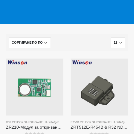
R32 СЕНЗОР ЗА ИЗТИЧАНЕ НА ХЛАДИЛЕН АГЕНТ
,
R454B СЕНЗОР ЗА ИЗТИЧАНЕ НА ХЛАДИЛЕ
R454B СЕНЗОР ЗА ИЗТИЧАНЕ НА ХЛАДИЛЕН АГЕНТ
ZR210-Модул за откриване на хладилен агент
ZRT512E-R454B & R32 NDIR Refrigerant Detection Module, RS485 HVAC Sensor, UL/IEC Certified