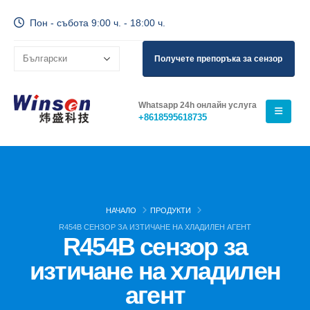
Пон - събота 9:00 ч. - 18:00 ч.
Получете препоръка за сензор
Whatsapp 24h онлайн услуга
+8618595618735
НАЧАЛО
ПРОДУКТИ
R454B СЕНЗОР ЗА ИЗТИЧАНЕ НА ХЛАДИЛЕН АГЕНТ
R454B сензор за
изтичане на хладилен
агент