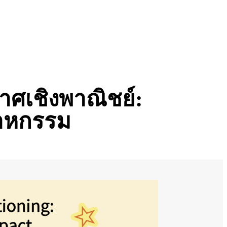
าศเชิงพาณิชย์:
าหกรรม