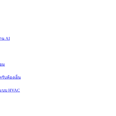
าน AI
้อม
ับห้องเย็น
ระบบ HVAC