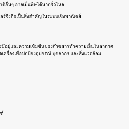
ื่นๆ อาจเป็นพิษได้หากรั่วไหล
ร์จึงถือเป็นสิ่งสำคัญในระบบเชิงพาณิชย์
บการมีอยู่และความเข้มข้นของก๊าซสารทำความเย็นในอากาศ
เครื่องเพื่อปกป้องอุปกรณ์ บุคลากร และสิ่งแวดล้อม
ฑ์