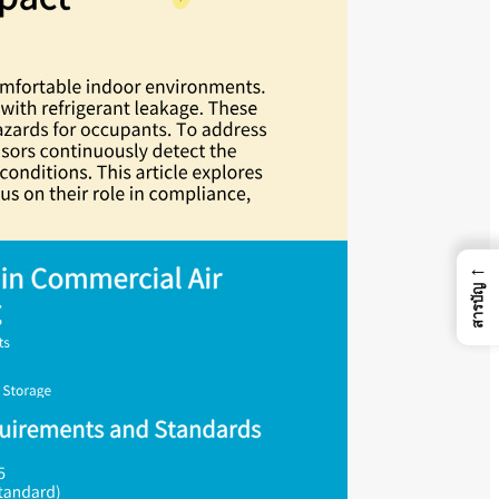
←
สารบัญ