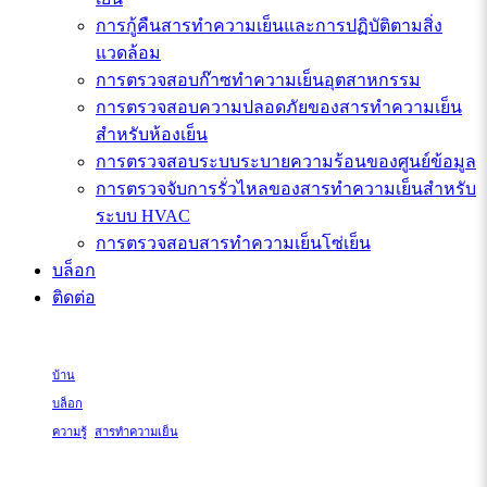
การกู้คืนสารทำความเย็นและการปฏิบัติตามสิ่ง
แวดล้อม
การตรวจสอบก๊าซทำความเย็นอุตสาหกรรม
การตรวจสอบความปลอดภัยของสารทำความเย็น
สำหรับห้องเย็น
การตรวจสอบระบบระบายความร้อนของศูนย์ข้อมูล
การตรวจจับการรั่วไหลของสารทำความเย็นสำหรับ
ระบบ HVAC
การตรวจสอบสารทำความเย็นโซ่เย็น
บล็อก
ติดต่อ
บ้าน
บล็อก
ความรู้
-
สารทำความเย็น
R-134a Replacement Refrigerants: How to Choose the Right Substitute (Retrofit &