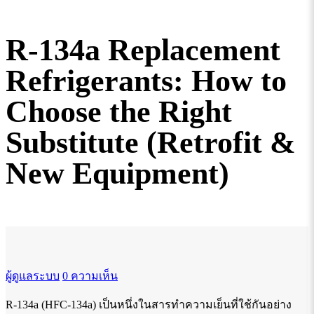
New Equipment)
R-134a Replacement
Refrigerants: How to
Choose the Right
Substitute (Retrofit &
New Equipment)
ผู้ดูแลระบบ
0 ความเห็น
R-134a (HFC-134a) เป็นหนึ่งในสารทำความเย็นที่ใช้กันอย่าง