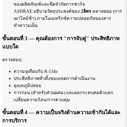
ของผลิตภัณฑ์และขีดจำกัดการชาร์จ
ASHRAE อธิบายวัตถุประสงค์ของ
2ลิตร
คลาสย่อย (การ
เผาไหม้ช้า) ภายในเมทริกซ์ความปลอดภัยของสาร
ทำความเย็น
ขั้นตอนที่ 3 — คุณต้องการ "การจับคู่" ประสิทธิภาพ
แบบใด
ตรวจสอบ:
ความจุเทียบกับ R-134a
ประสิทธิภาพทั่วทั้งขอบเขตการดำเนินงาน
อุณหภูมิปล่อย
การร่อน (สำหรับส่วนผสม) และผลกระทบต่อตัวแลก
เปลี่ยนความร้อน/การควบคุม
ขั้นตอนที่ 4 — ความเป็นจริงด้านความเข้ากันได้และ
การบริการ