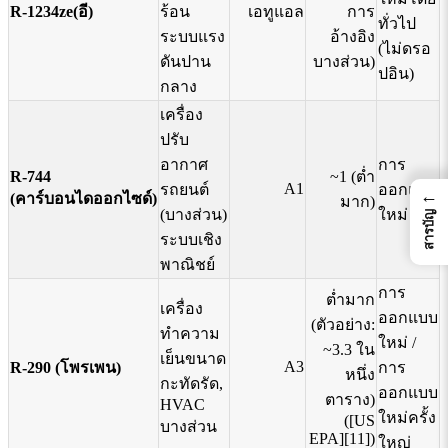
R-1234ze(อี)
ร้อน
เอทูแอล
การ
ทั่วไป
ระบบแรง
อ้างอิง
(ไม่ดรอ
ดันปาน
บางส่วน)
ปอิน)
กลาง
เครื่อง
ปรับ
อากาศ
การ
R-744
~1 (ต่ำ
A1
รถยนต์
ออกแบบ
←
(คาร์บอนไดออกไซด์)
มาก)
(บางส่วน)
ใหม่
สารบัญ
ระบบเชิง
พาณิชย์
การ
ต่ำมาก
เครื่อง
ออกแบบ
(ตัวอย่าง:
ทำความ
ใหม่ /
~3.3 ใน
เย็นขนาด
A3
R-290 (โพรเพน)
การ
หนึ่ง
กะทัดรัด,
ออกแบบ
ตาราง)
HVAC
ใหม่ครั้ง
([US
บางส่วน
EPA][11])
ใหญ่