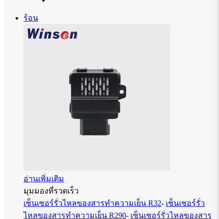
ร้อน
อ่านเพิ่มเติม
มุมมองที่รวดเร็ว
เซ็นเซอร์รั่วไหลของสารทำความเย็น R32
-
เซ็นเซอร์รั่ว
ไหลของสารทำความเย็น R290
-
เซ็นเซอร์รั่วไหลของสาร