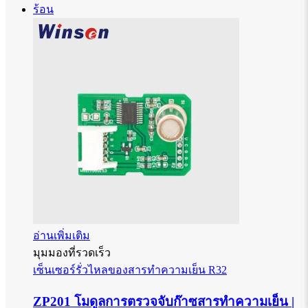
ร้อน
อ่านเพิ่มเติม
มุมมองที่รวดเร็ว
เซ็นเซอร์รั่วไหลของสารทำความเย็น R32
ZP201 โมดูลการตรวจจับก๊าซสารทำความเย็น |