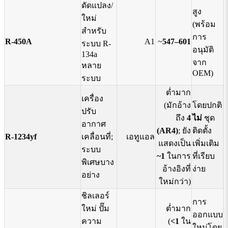
ดัดแปลง/
สูง
ใหม่
(พร้อม
สำหรับ
การ
R-450A
A1
~
547–601
ระบบ R-
อนุมัติ
134a
จาก
หลาย
OEM)
ระบบ
ต่ำมาก
เครื่อง
(มักอ้าง
โดยปกติ
ปรับ
ถึง
4
ไม่
ชุด
อากาศ
(AR4)
; ยัง
ติดตั้ง
R-1234yf
เคลื่อนที่;
เอทูแอล
แสดงเป็น
เพิ่มเติม
ระบบ
~1
ในการ
ที่เรียบ
พิเศษบาง
อ้างอิงที่
ง่าย
อย่าง
ใหม่กว่า)
ชิลเลอร์
การ
ใหม่ ปั๊ม
ต่ำมาก
ออกแบบ
ความ
(
<1
ใน
ใหม่โดย