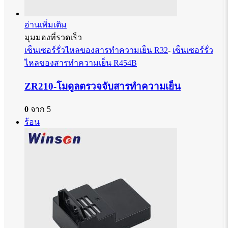
อ่านเพิ่มเติม
มุมมองที่รวดเร็ว
เซ็นเซอร์รั่วไหลของสารทำความเย็น R32
-
เซ็นเซอร์รั่ว
ไหลของสารทำความเย็น R454B
ZR210-โมดูลตรวจจับสารทำความเย็น
0
จาก 5
ร้อน