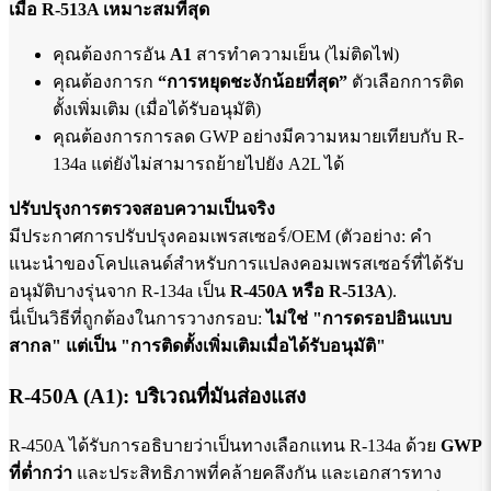
เมื่อ R-513A เหมาะสมที่สุด
คุณต้องการอัน
A1
สารทำความเย็น (ไม่ติดไฟ)
คุณต้องการก
“การหยุดชะงักน้อยที่สุด”
ตัวเลือกการติด
ตั้งเพิ่มเติม (เมื่อได้รับอนุมัติ)
คุณต้องการการลด GWP อย่างมีความหมายเทียบกับ R-
134a แต่ยังไม่สามารถย้ายไปยัง A2L ได้
ปรับปรุงการตรวจสอบความเป็นจริง
มีประกาศการปรับปรุงคอมเพรสเซอร์/OEM (ตัวอย่าง: คำ
แนะนำของโคปแลนด์สำหรับการแปลงคอมเพรสเซอร์ที่ได้รับ
อนุมัติบางรุ่นจาก R-134a เป็น
R-450A หรือ R-513A
).
นี่เป็นวิธีที่ถูกต้องในการวางกรอบ:
ไม่ใช่ "การดรอปอินแบบ
สากล" แต่เป็น "การติดตั้งเพิ่มเติมเมื่อได้รับอนุมัติ"
R-450A (A1): บริเวณที่มันส่องแสง
R-450A ได้รับการอธิบายว่าเป็นทางเลือกแทน R-134a ด้วย
GWP
ที่ต่ำกว่า
และประสิทธิภาพที่คล้ายคลึงกัน และเอกสารทาง