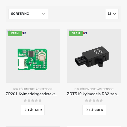
VARM
VARM
R32 KÖLDMEDIELÄCKSENSOR
R32 KÖLDMEDIELÄCKSENSOR
ZP201 Kylmedelsgasdetekteringsmodul | Läcksensor med hög känslighet
ZRT510 kylmedels R32 sensormodul-högpresterande NDIR-kylmedelssensor
0
av 5
0
av 5
LÄS MER
LÄS MER