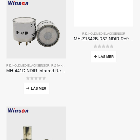
R32 KÖLDMEDIELÄCKSENSOR
MH-Z1542B-R32 NDIR Refrigerant Sensor | High Sensitivity | Long Lifespan | HVAC & Industrial Safety
0
av 5
LÄS MER
R32 KÖLDMEDIELÄCKSENSOR
,
R134A KYLMEDELSLÄCKASENSOR
,
R410A KYLMEDELSLÄCKA
MH-441D NDIR Infrared Refrigerant Sensor | High Sensitivity | HVAC & Industrial Safety | Long Lifespan
0
av 5
LÄS MER