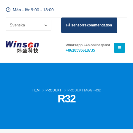
Mån - lör 9:00 - 18:00
Få sensorrekommendation
Whatsapp 24h onlinetjänst
+8618595618735
HEM
PRODUKT
PRODUKTTAGG -
R32
R32