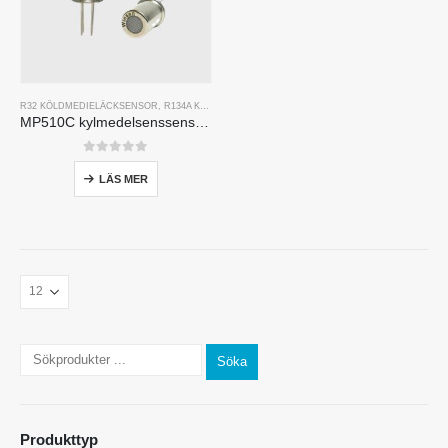
R32 KÖLDMEDIELÄCKSENSOR
,
R134A KYLMEDELSLÄCKASENSOR
,
R290 KYLMEDELSLÄCKAS
MP510C kylmedelsenssensor | Freon-läckedetektering med hög känslighet för R32, R134A, R410A, R290
0
av 5
LÄS MER
Söka
Produkttyp