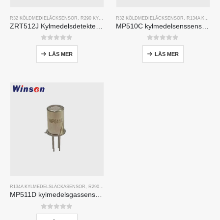
R32 KÖLDMEDIELÄCKSENSOR
,
R290 KYLMEDELSLÄCKASENSOR
R32 KÖLDMEDIELÄCKSENSOR
,
R454B KYLMEDELSLÄCKAS
,
R134A KYLMEDELSLÄCKASENSOR
ZRT512J Kylmedelsdetekteringsmodul | NDIR -gassensor för R32, R454B, R290 | Rs485 kommunikation
MP510C kylmedelsenssensor | Freon-läckedetektering med hög känslighet för R32, R134A, R410A, R290
0
av 5
0
av 5
LÄS MER
LÄS MER
R134A KYLMEDELSLÄCKASENSOR
,
R290 KYLMEDELSLÄCKASENSOR
,
R454B KYLMEDELSLÄC
MP511D kylmedelsgassensor-Halvledarbaserad sensor för kylmedelsläckedetektering
0
av 5