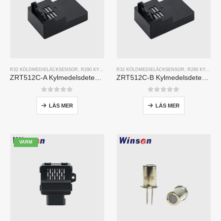
R32 KÖLDMEDIELÄCKSENSOR
,
R290 KYLMEDELSLÄCKASENSOR
R32 KÖLDMEDIELÄCKSENSOR
,
R454B KYLMEDELSLÄCKAS
,
R290 KYLMEDELSLÄCKASENSOR
ZRT512C-A Kylmedelsdetekteringsmodul | NDIR -gassensor för R32, R454B, R290 | Bred spänning strömförsörjning
ZRT512C-B Kylmedelsdetekteringsmodul | Lågspänning NDIR -gassensor för R32, R454B, R290
0
av 5
0
av 5
LÄS MER
LÄS MER
VARM