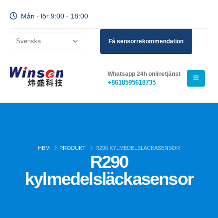
Mån - lör 9:00 - 18:00
Få sensorrekommendation
Whatsapp 24h onlinetjänst
+8618595618735
HEM
PRODUKT
R290 KYLMEDELSLÄCKASENSOR
R290
kylmedelsläckasensor