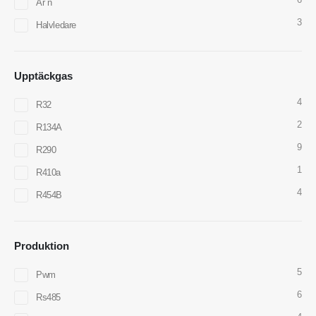
Är n
E-post
:
cece@winsensor.com
3
Halvledare
Whatsapp
: +
8618595618735
Wechat
: 18569903598
Upptäckgas
4
R32
2
R134A
9
R290
1
R410a
Wechat
Whatsapp
Heta produkter
4
R454B
R290 sensor
R454B -sensor
Produktion
R32 -sensor
5
Pwm
R410 -sensor
6
Rs485
R454B -sensor