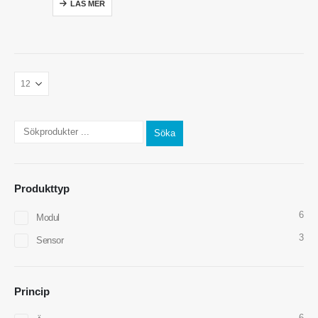
LÄS MER
Söka
Produkttyp
6
Modul
3
Sensor
Kontakta oss
Adress
: No.299 Jinsuo Road, National High-Tech Zone, Zhengzhou
Princip
Tel
:
0086-371-67169097
6