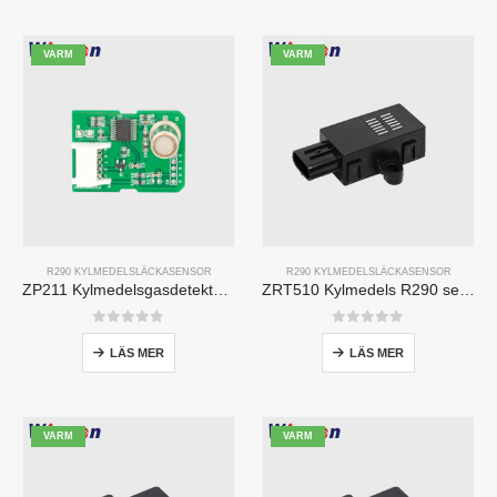
VARM
VARM
R290 KYLMEDELSLÄCKASENSOR
R290 KYLMEDELSLÄCKASENSOR
ZP211 Kylmedelsgasdetekteringsmodul-Högkänslighetssensor för kylmedelsläckedetektering
ZRT510 Kylmedels R290 sensormodul-Högpresterande NDIR-kylmedelssensor
0
av 5
0
av 5
LÄS MER
LÄS MER
VARM
VARM