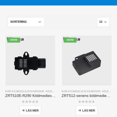
VARM
VARM
R290 KYLMEDELSLÄCKASENSOR
,
KÖLDMEDIEGASSENSOR
R290 KYLMEDELSLÄCKASENSOR
,
KÖLDMEDIEGASSENSOR
ZRT510E-R290 Köldmediesensormodul
ZRT512-seriens köldmediedetekteringsmodul
0
av 5
0
av 5
LÄS MER
LÄS MER