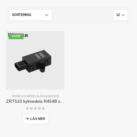
VARM
R454B KYLMEDELSLÄCKASENSOR
ZRT510 kylmedels R454B sensormodul-högpresterande NDIR-kylmedelssensor
0
av 5
LÄS MER