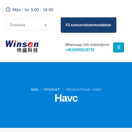
Mån - lör 9:00 - 18:00
Få sensorrekommendation
Whatsapp 24h onlinetjänst
+8618595618735
HEM
PRODUKT
PRODUKTTAGG -
HAVC
Havc