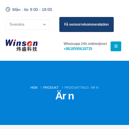
Mån - lör 9:00 - 18:00
Få sensorrekommendation
Whatsapp 24h onlinetjänst
+8618595618735
HEM
PRODUKT
PRODUKTTAGG -
ÄR N
Är n