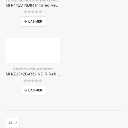
R32 KÖLDMEDIELÄCKSENSOR
,
R134A KYLMEDELSLÄCKASENSOR
,
R410A KYLMEDELSLÄCKA
MH-441D NDIR Infrared Refrigerant Sensor | High Sensitivity | HVAC & Industrial Safety | Long Lifespan
0
av 5
LÄS MER
R32 KÖLDMEDIELÄCKSENSOR
MH-Z1542B-R32 NDIR Refrigerant Sensor | High Sensitivity | Long Lifespan | HVAC & Industrial Safety
0
av 5
LÄS MER