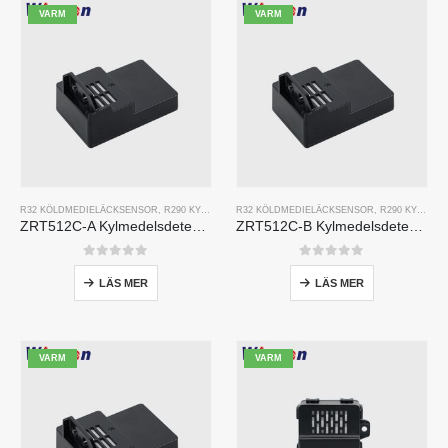
VARM
VARM
R32 KÖLDMEDIELÄCKSENSOR
,
R290 KYLMEDELSLÄCKASENSOR
R32 KÖLDMEDIELÄCKSENSOR
,
R454B KYLMEDELSLÄCKAS
,
R290 KYLMEDELSLÄCKASENSOR
ZRT512C-A Kylmedelsdetekteringsmodul | NDIR -gassensor för R32, R454B, R290 | Bred spänning strömförsörjning
ZRT512C-B Kylmedelsdetekteringsmodul | Lågspänning NDIR -gassensor för R32, R454B, R290
0
av 5
0
av 5
LÄS MER
LÄS MER
VARM
VARM