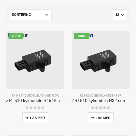
VARM
VARM
R454B KYLMEDELSLÄCKASENSOR
R32 KÖLDMEDIELÄCKSENSOR
ZRT510 kylmedels R454B sensormodul-högpresterande NDIR-kylmedelssensor
ZRT510 kylmedels R32 sensormodul-högpresterande NDIR-kylmedelssensor
0
av 5
0
av 5
LÄS MER
LÄS MER