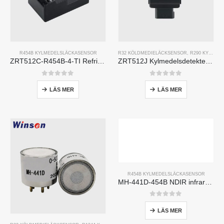
R454B KYLMEDELSLÄCKASENSOR
R32 KÖLDMEDIELÄCKSENSOR
,
R290 KYLMEDELSLÄCKASENSOR
ZRT512C-R454B-4-TI Refrigerant Sensor Module | NDIR Technology for HVAC & Industrial Safety Monitoring
ZRT512J Kylmedelsdetekteringsmodul | NDIR -gassensor för R32, R454B, R290 | Rs485 kommunikation
0
av 5
0
av 5
LÄS MER
LÄS MER
R454B KYLMEDELSLÄCKASENSOR
MH-441D-454B NDIR infraröd kylmedelssensor
0
av 5
LÄS MER