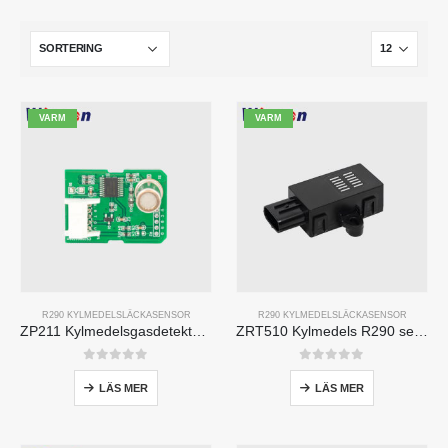
VARM
VARM
R290 KYLMEDELSLÄCKASENSOR
R290 KYLMEDELSLÄCKASENSOR
ZP211 Kylmedelsgasdetekteringsmodul-Högkänslighetssensor för kylmedelsläckedetektering
ZRT510 Kylmedels R290 sensormodul-Högpresterande NDIR-kylmedelssensor
0
av 5
0
av 5
LÄS MER
LÄS MER