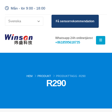
Mån - lör 9:00 - 18:00
Få sensorrekommendation
Whatsapp 24h onlinetjänst
+8618595618735
HEM
PRODUKT
PRODUKTTAGG -
R290
R290