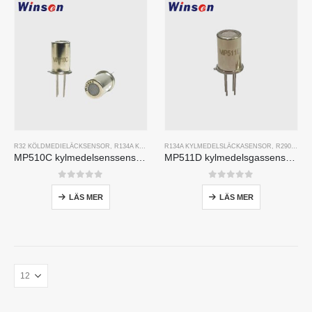
R32 KÖLDMEDIELÄCKSENSOR
,
R134A KYLMEDELSLÄCKASENSOR
R134A KYLMEDELSLÄCKASENSOR
,
R290 KYLMEDELSLÄCKAS
,
R290 KYLMEDELSLÄCKASENSOR
MP510C kylmedelsenssensor | Freon-läckedetektering med hög känslighet för R32, R134A, R410A, R290
MP511D kylmedelsgassensor-Halvledarbaserad sensor för kylmedelsläckedetektering
0
av 5
0
av 5
LÄS MER
LÄS MER