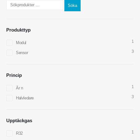
Söka
Produkttyp
1
Modul
3
Sensor
Kontakta oss
Adress
: No.299 Jinsuo Road, National High-Tech Zone, Zhengzhou
Princip
Tel
:
0086-371-67169097
1
Är n
E-post
:
cece@winsensor.com
3
Halvledare
Whatsapp
: +
8618595618735
Wechat
: 18569903598
Upptäckgas
1
R32