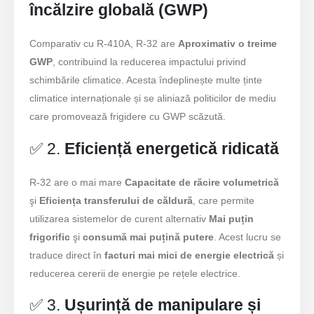
încălzire globală (GWP)
Comparativ cu R-410A, R-32 are
Aproximativ o treime
GWP
, contribuind la reducerea impactului privind
schimbările climatice. Acesta îndeplinește multe ținte
climatice internaționale și se aliniază politicilor de mediu
care promovează frigidere cu GWP scăzută.
✅ 2.
Eficiență energetică ridicată
R-32 are o mai mare
Capacitate de răcire volumetrică
şi
Eficiența transferului de căldură
, care permite
utilizarea sistemelor de curent alternativ
Mai puțin
frigorific
şi
consumă mai puțină putere
. Acest lucru se
traduce direct în
facturi mai mici de energie electrică
și
reducerea cererii de energie pe rețele electrice.
✅ 3.
Ușurință de manipulare și