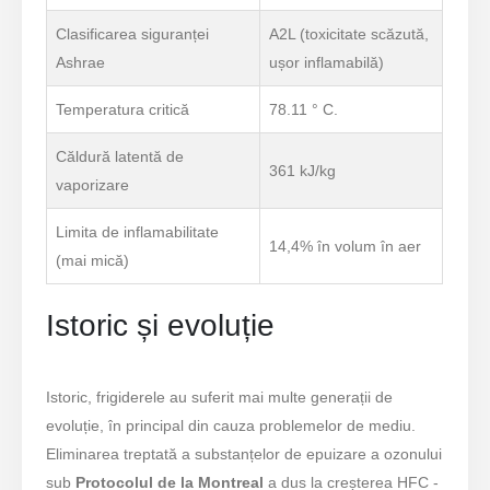
Clasificarea siguranței
A2L (toxicitate scăzută,
Ashrae
ușor inflamabilă)
Temperatura critică
78.11 ° C.
Căldură latentă de
361 kJ/kg
vaporizare
Limita de inflamabilitate
14,4% în volum în aer
(mai mică)
Istoric și evoluție
Istoric, frigiderele au suferit mai multe generații de
evoluție, în principal din cauza problemelor de mediu.
Eliminarea treptată a substanțelor de epuizare a ozonului
sub
Protocolul de la Montreal
a dus la creșterea HFC -