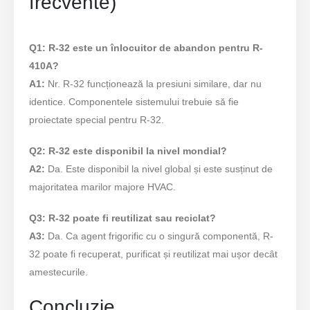
frecvente)
Q1: R-32 este un înlocuitor de abandon pentru R-
410A?
A1:
Nr. R-32 funcționează la presiuni similare, dar nu
identice. Componentele sistemului trebuie să fie
proiectate special pentru R-32.
Q2: R-32 este disponibil la nivel mondial?
A2:
Da. Este disponibil la nivel global și este susținut de
majoritatea marilor majore HVAC.
Q3: R-32 poate fi reutilizat sau reciclat?
A3:
Da. Ca agent frigorific cu o singură componentă, R-
32 poate fi recuperat, purificat și reutilizat mai ușor decât
amestecurile.
Concluzie