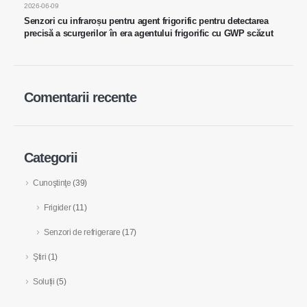
WeChat
WhatsApp
2026-06-09
Produse fierbinți
Senzori cu infraroșu pentru agent frigorific pentru detectarea
precisă a scurgerilor în era agentului frigorific cu GWP scăzut
Senzor R290
Senzor R454B
Senzor R32
Comentarii recente
Senzor R410
Senzor R454B
Soluția noastră
Categorii
Detectarea scurgerilor de refrigerare
Cunoştinţe
(39)
pentru sistemele HVAC
Frigider
(11)
Monitorizare a frigorificului cu lanț
Senzori de refrigerare
(17)
rece
Monitorizarea sistemului de răcire a
Ştiri
(1)
centrelor de date
Soluții
(5)
Monitorizarea siguranței frigorifice