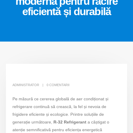
modernă pentru răcire
eficientă și durabilă
ADMINISTRATOR
0 COMENTARII
Pe măsură ce cererea globală de aer condiționat și
refrigerare continuă să crească, la fel și nevoia de
frigidere eficiente și ecologice. Printre soluțiile de
generație următoare,
R-32 Refrigerant
a câștigat o
atenție semnificativă pentru eficiența energetică