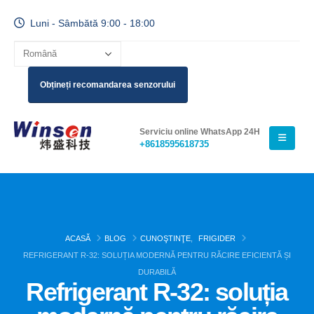
Luni - Sâmbătă 9:00 - 18:00
Obțineți recomandarea senzorului
Serviciu online WhatsApp 24H
+8618595618735
ACASĂ
BLOG
CUNOŞTINŢE
,
FRIGIDER
REFRIGERANT R-32: SOLUȚIA MODERNĂ PENTRU RĂCIRE EFICIENTĂ ȘI
DURABILĂ
Refrigerant R-32: soluția