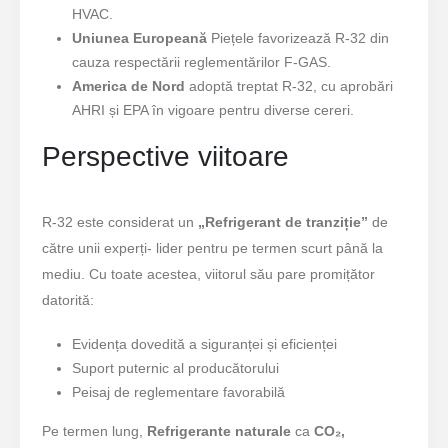
HVAC.
Uniunea Europeană
Piețele favorizează R-32 din
cauza respectării reglementărilor F-GAS.
America de Nord
adoptă treptat R-32, cu aprobări
AHRI și EPA în vigoare pentru diverse cereri.
Perspective viitoare
R-32 este considerat un
„Refrigerant de tranziție”
de
către unii experți- lider pentru pe termen scurt până la
mediu. Cu toate acestea, viitorul său pare promițător
datorită:
Evidența dovedită a siguranței și eficienței
Suport puternic al producătorului
Peisaj de reglementare favorabilă
Pe termen lung,
Refrigerante naturale
ca
CO₂,