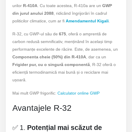
urilor
R-410A
. Cu toate acestea, R-410a are un
GWP
din jurul anului 2088
, ridicând îngrijorări în cadrul
politicilor climatice, cum ar fi
Amendamentul Kigali
.
R-32, cu GWP-ul său de
675
, oferă o amprentă de
carbon redusă semnificativ, menținând în același timp
performanțe excelente de răcire. Este, de asemenea, un
Componenta cheie (50%) din R-410A
, dar ca un
Frigider pur, cu o singură componentă
, R-32 oferă o
eficiență termodinamică mai bună și o reciclare mai
ușoară.
Mai mult GWP frigorific:
Calculator online GWP
Avantajele R-32
✅ 1.
Potențial mai scăzut de