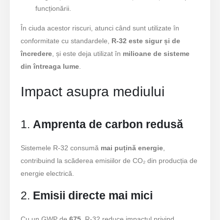
funcționării.
În ciuda acestor riscuri, atunci când sunt utilizate în
conformitate cu standardele,
R-32 este sigur și de
încredere
, și este deja utilizat în
milioane de sisteme
din întreaga lume
.
Impact asupra mediului
1.
Amprenta de carbon redusă
Sistemele R-32 consumă
mai puțină energie
,
contribuind la scăderea emisiilor de CO₂ din producția de
energie electrică.
2.
Emisii directe mai mici
Cu un GWP de
675
, R-32 reduce impactul privind