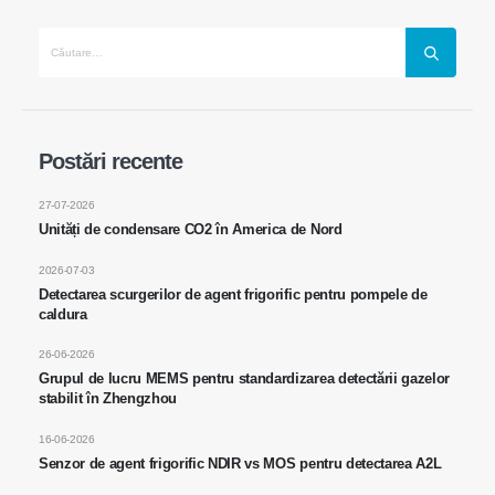
Contactaţi-ne
Postări recente
Adresa
: Nr.299 Jinsuo Road, National High-Tech Zone, Zhengzhou
Tel
:
0086-371-67169097
27-07-2026
Unități de condensare CO2 în America de Nord
E-mail
:
cece@winsensor.com
2026-07-03
WhatsApp
: +
8618595618735
Detectarea scurgerilor de agent frigorific pentru pompele de
caldura
WeChat
: 18569903598
26-06-2026
Grupul de lucru MEMS pentru standardizarea detectării gazelor
stabilit în Zhengzhou
16-06-2026
Senzor de agent frigorific NDIR vs MOS pentru detectarea A2L