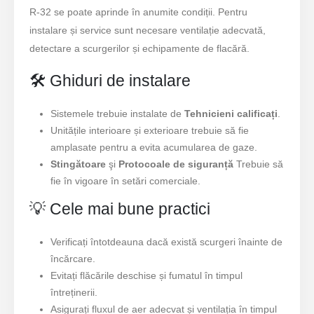
R-32 se poate aprinde în anumite condiții. Pentru
instalare și service sunt necesare ventilație adecvată,
detectare a scurgerilor și echipamente de flacără.
🛠️ Ghiduri de instalare
Sistemele trebuie instalate de
Tehnicieni calificați
.
Unitățile interioare și exterioare trebuie să fie
amplasate pentru a evita acumularea de gaze.
Stingătoare
şi
Protocoale de siguranță
Trebuie să
fie în vigoare în setări comerciale.
💡 Cele mai bune practici
Verificați întotdeauna dacă există scurgeri înainte de
încărcare.
Evitați flăcările deschise și fumatul în timpul
întreținerii.
Asigurați fluxul de aer adecvat și ventilația în timpul