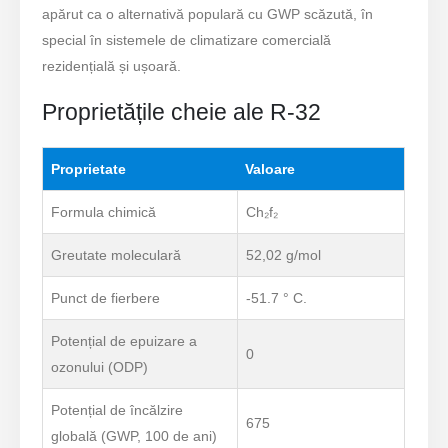
apărut ca o alternativă populară cu GWP scăzută, în
special în sistemele de climatizare comercială
rezidențială și ușoară.
Proprietățile cheie ale R-32
Proprietate
Valoare
Formula chimică
Ch₂f₂
Greutate moleculară
52,02 g/mol
Punct de fierbere
-51.7 ° C.
Potențial de epuizare a
0
ozonului (ODP)
Potențial de încălzire
675
globală (GWP, 100 de ani)