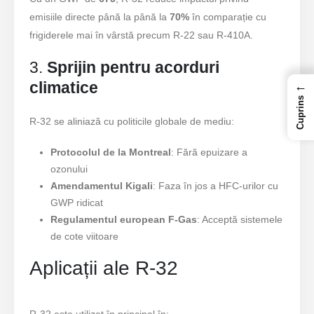
emisiile directe până la până la
70%
în comparație cu
frigiderele mai în vârstă precum R-22 sau R-410A.
3.
Sprijin pentru acorduri
climatice
←
Cuprins
R-32 se aliniază cu politicile globale de mediu:
Protocolul de la Montreal
: Fără epuizare a
ozonului
Amendamentul Kigali
: Faza în jos a HFC-urilor cu
GWP ridicat
Regulamentul european F-Gas
: Acceptă sistemele
de cote viitoare
Aplicații ale R-32