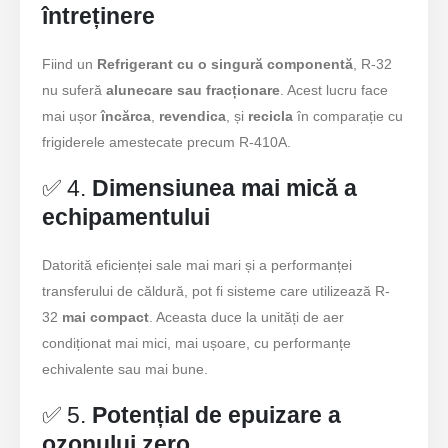
întreținere
Fiind un
Refrigerant cu o singură componentă
, R-32
nu suferă
alunecare sau fracționare
. Acest lucru face
mai ușor
încărca
,
revendica
, și
recicla
în comparație cu
frigiderele amestecate precum R-410A.
✅ 4.
Dimensiunea mai mică a
echipamentului
Datorită eficienței sale mai mari și a performanței
transferului de căldură, pot fi sisteme care utilizează R-
32
mai compact
. Aceasta duce la unități de aer
condiționat mai mici, mai ușoare, cu performanțe
echivalente sau mai bune.
✅ 5.
Potențial de epuizare a
ozonului zero