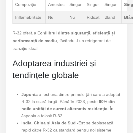
Compoziţie
Amestec
Singur
Singur
Singur
Sin
Inflamabilitate
Nu
Nu
Ridicat
Blând
Blâ
R-32 oferă a
Echilibrul dintre siguranță, eficiență și
performanță de mediu
, făcându -l un refrigerant de
tranziție ideal.
Adoptarea industriei și
tendințele globale
Japonia
a fost una dintre primele țări care a adoptat
R-32 la scară largă. Până în 2023, peste
90% din
noile unități de curent alternativ rezidențial
În
Japonia a folosit R-32.
India, China și Asia de Sud -Est
se deplasează
rapid către R-32 ca standard pentru noi sisteme