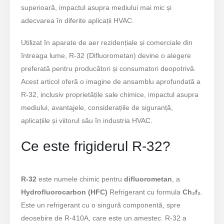
superioară, impactul asupra mediului mai mic și
adecvarea în diferite aplicații HVAC.
Utilizat în aparate de aer rezidențiale și comerciale din
întreaga lume, R-32 (Difluorometan) devine o alegere
preferată pentru producători și consumatori deopotrivă.
Acest articol oferă o imagine de ansamblu aprofundată a
R-32, inclusiv proprietățile sale chimice, impactul asupra
mediului, avantajele, considerațiile de siguranță,
aplicațiile și viitorul său în industria HVAC.
Ce este frigiderul R-32?
R-32
este numele chimic pentru
difluorometan
, a
Hydrofluorocarbon (HFC)
Refrigerant cu formula
Ch₂f₂
.
Este un refrigerant cu o singură componentă, spre
deosebire de R-410A, care este un amestec. R-32 a