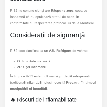
R-32 nu conține clor și are
Răspuns zero
, ceea ce
înseamnă că nu epuizează stratul de ozon, în
conformitate cu respectarea protocolului de la Montreal.
Considerații de siguranță
R-32 este clasificat ca un
A2L Refrigant
de Ashrae:
O
: Toxicitate mai mică
2L
: Ușor inflamabil
În timp ce R-32 este mult mai sigur decât refrigeranții
tradiționali inflamabili, totuși necesită
Precauții în timpul
manipulării și instalării
:
🔥 Riscuri de inflamabilitate