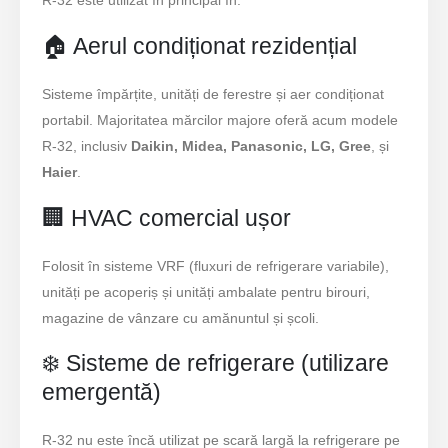
R-32 este utilizat în principal în:
🏠 Aerul condiționat rezidențial
Sisteme împărțite, unități de ferestre și aer condiționat
portabil. Majoritatea mărcilor majore oferă acum modele
R-32, inclusiv
Daikin, Midea, Panasonic, LG, Gree
, și
Haier
.
🏢 HVAC comercial ușor
Folosit în sisteme VRF (fluxuri de refrigerare variabile),
unități pe acoperiș și unități ambalate pentru birouri,
magazine de vânzare cu amănuntul și școli.
❄️ Sisteme de refrigerare (utilizare
emergentă)
R-32 nu este încă utilizat pe scară largă la refrigerare pe