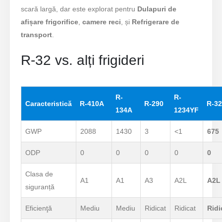
scară largă, dar este explorat pentru
Dulapuri de
afișare frigorifice
,
camere reci
, și
Refrigerare de
transport
.
R-32 vs. alți frigideri
R-
R-
Caracteristică
R-410A
R-290
R-3
134A
1234YF
GWP
2088
1430
3
<1
675
ODP
0
0
0
0
0
Clasa de
A1
A1
A3
A2L
A2L
siguranță
Eficienţă
Mediu
Mediu
Ridicat
Ridicat
Ridi