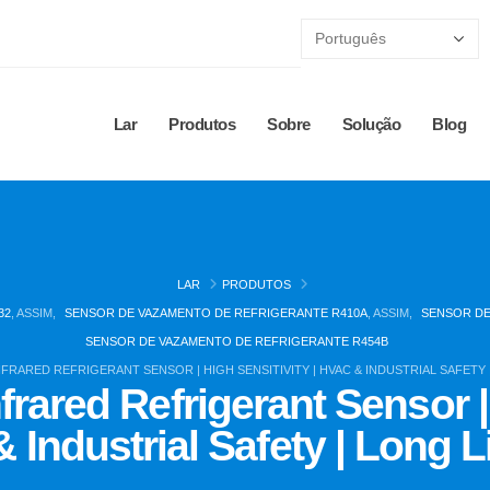
Lar
Produtos
Sobre
Solução
Blog
LAR
PRODUTOS
32
, ASSIM,
SENSOR DE VAZAMENTO DE REFRIGERANTE R410A
, ASSIM,
SENSOR DE
SENSOR DE VAZAMENTO DE REFRIGERANTE R454B
NFRARED REFRIGERANT SENSOR | HIGH SENSITIVITY | HVAC & INDUSTRIAL SAFETY 
ared Refrigerant Sensor | 
 Industrial Safety | Long L