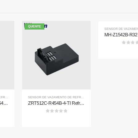
QUENTE
0
fora 
tos quentes
Nossa solução
Detecção de vazamentos de refrigeran
sor
O DE REFRIGERANTE R454B
SENSOR DE VAZAMENTO DE REFRIGERANTE R454B
SENSOR DE VAZAMENTO DE REFRIGERANTE R454B
sistemas HVAC
ZRT510 Refrigerante R454B Módulo-Sensor de refrigerante ndir de alto desempenho
ZRT512C-R454B-4-TI Refrigerant Sensor Module | NDIR Technology for HVAC & Industrial Safety Monitoring
ensor
Monitoramento de refrigerante em cadei
32
0
fora de 5
Monitoramento do sistema de resfriam
sor
data center
ensor