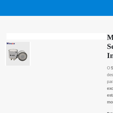
M
S
I
O
S
de
par
exc
est
mo