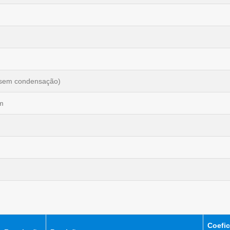
(sem condensação)
m
Coefic