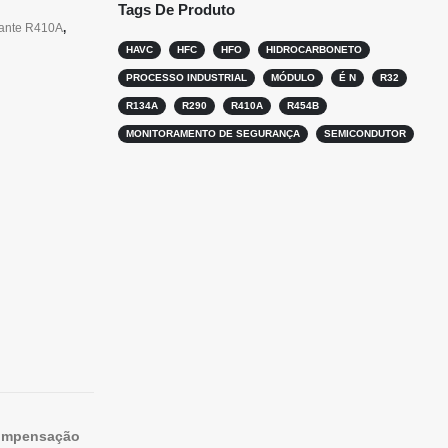
Tags De Produto
rante R410A
,
HAVC
HFC
HFO
HIDROCARBONETO
PROCESSO INDUSTRIAL
MÓDULO
É N
R32
R134A
R290
R410A
R454B
MONITORAMENTO DE SEGURANÇA
SEMICONDUTOR
ompensação