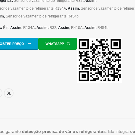
egorias:
Sensor de vazamento de refrigerante R32
, Assim,
or de vazamento de refrigerante R134A
, Assim,
Sensor de vazamento de refrige
im,
Sensor de vazamento de refrigerante R454b
s:
É n
, Assim,
R134A
, Assim,
R32
, Assim,
R410A
, Assim,
R454b
OBTER PREÇO
WHATSAPP
ue garante
detecção precisa de vários refrigerantes
. Ele integra
c