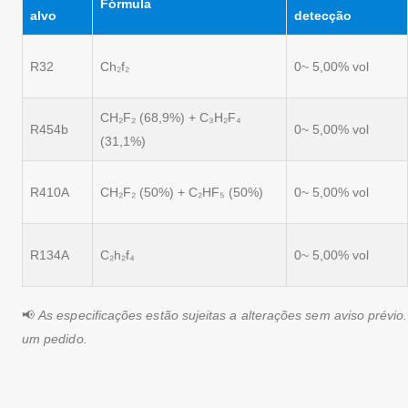
Fórmula
alvo
detecção
R32
Ch₂f₂
0~ 5,00% vol
CH₂F₂ (68,9%) + C₃H₂F₄
R454b
0~ 5,00% vol
(31,1%)
R410A
CH₂F₂ (50%) + C₂HF₅ (50%)
0~ 5,00% vol
R134A
C₂h₂f₄
0~ 5,00% vol
📢
As especificações estão sujeitas a alterações sem aviso prévio
um pedido.