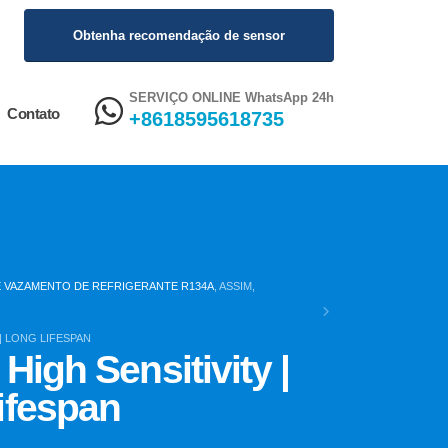
Obtenha recomendação de sensor
SERVIÇO ONLINE WhatsApp 24h
Contato
+8618595618735
 VAZAMENTO DE REFRIGERANTE R134A
, ASSIM,
| LONG LIFESPAN
High Sensitivity |
ifespan