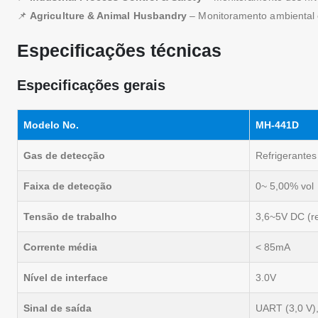
📌
Agriculture & Animal Husbandry
– Monitoramento ambiental 
Especificações técnicas
Especificações gerais
Modelo No.
MH-441D
Gas de detecção
Refrigerante
Faixa de detecção
0~ 5,00% vol
Tensão de trabalho
3,6~5V DC (re
Corrente média
< 85mA
Nível de interface
3.0V
Sinal de saída
UART (3,0 V),