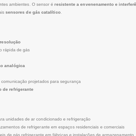
erentes ambientes. O sensor é
resistente a envenenamento e interfer
ais
sensores de gás catalítico
.
 resolução
o rápida de gás
ão analógica
e comunicação projetados para segurança
 de refrigerante
a unidades de ar condicionado e refrigeração
zamentos de refrigerante em espaços residenciais e comerciais
is de gás refrigerante em fábricas e instalações de armazenamento