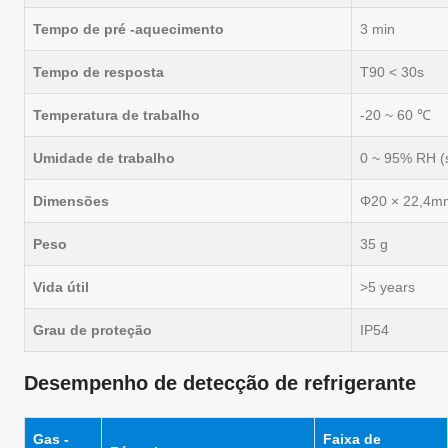
Tempo de pré -aquecimento
3 min
Tempo de resposta
T90 < 30s
Temperatura de trabalho
-20 ~ 60 ℃
Umidade de trabalho
0 ~ 95% RH 
Dimensões
Φ20 × 22,4m
Peso
35 g
Vida útil
>5 years
Grau de proteção
IP54
Desempenho de detecção de refrigerante
Gas -
Faixa de