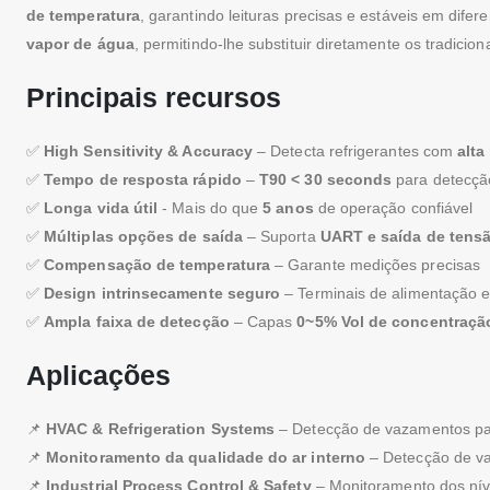
de temperatura
, garantindo leituras precisas e estáveis ​​em dif
vapor de água
, permitindo-lhe substituir diretamente os tradicion
Principais recursos
✅
High Sensitivity & Accuracy
– Detecta refrigerantes com
alta
✅
Tempo de resposta rápido
–
T90 < 30 seconds
para detecçã
✅
Longa vida útil
- Mais do que
5 anos
de operação confiável
✅
Múltiplas opções de saída
– Suporta
UART e saída de tens
✅
Compensação de temperatura
– Garante medições precisas
✅
Design intrinsecamente seguro
– Terminais de alimentação 
✅
Ampla faixa de detecção
– Capas
0~5% Vol de concentração
Aplicações
📌
HVAC & Refrigeration Systems
– Detecção de vazamentos par
📌
Monitoramento da qualidade do ar interno
– Detecção de va
📌
Industrial Process Control & Safety
– Monitoramento dos níve