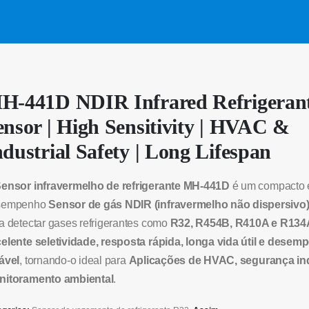
H-441D NDIR Infrared Refrigeran
ensor | High Sensitivity | HVAC &
ndustrial Safety | Long Lifespan
ensor infravermelho de refrigerante MH-441D
é um compacto e
sempenho
Sensor de gás NDIR (infravermelho não dispersivo
a detectar gases refrigerantes como
R32, R454B, R410A e R134
elente seletividade, resposta rápida, longa vida útil e dese
ável
, tornando-o ideal para
Aplicações de HVAC, segurança ind
nitoramento ambiental
.