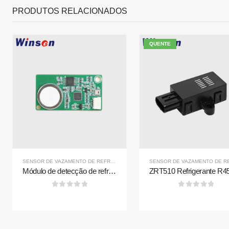
PRODUTOS RELACIONADOS
QUENTE
Contate-nos
Produ
R290 Sen
Endereço
: No.299 Jinsuo Road, zona nacional
SENSOR DE VAZAMENTO DE REFRIGERANTE R32
, ASSIM,
SENSOR DE VAZAMENT
de alta tecnologia, Zhengzhou
Módulo de detecção de refrigerante ZR210
R454B S
Tel
:
0086-371-67169097
Sensor R
0
fora de 5
0
fora de 5
E-mail
:
cece@winsensor.com
R410 Sen
Whatsapp
: +
8618595618735
R454B S