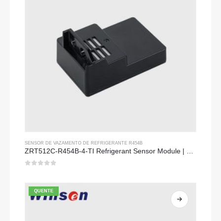
SENSOR DE VAZAMENTO DE REFRIGERANTE R454B
ZRT512C-R454B-4-TI Refrigerant Sensor Module | NDIR Technology for HVAC & Industrial Safety Monitoring
0
fora de 5
QUENTE