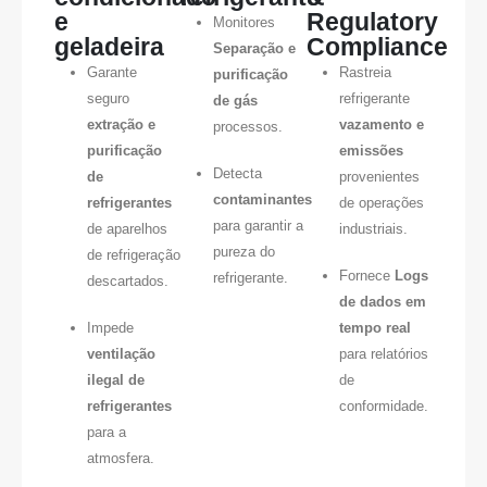
e
Regulatory
Monitores
geladeira
Compliance
Separação e
Garante
Rastreia
purificação
seguro
refrigerante
de gás
extração e
vazamento e
processos.
purificação
emissões
Detecta
de
provenientes
contaminantes
refrigerantes
de operações
para garantir a
de aparelhos
industriais.
pureza do
de refrigeração
Fornece
Logs
refrigerante.
descartados.
de dados em
Impede
tempo real
ventilação
para relatórios
ilegal de
de
refrigerantes
conformidade.
para a
atmosfera.