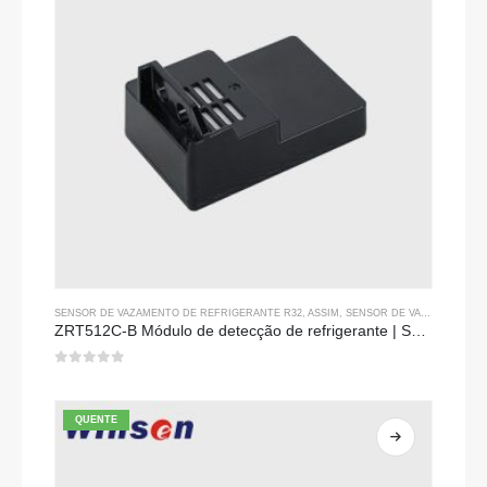
SENSOR DE VAZAMENTO DE REFRIGERANTE R32
, ASSIM,
SENSOR DE VAZAMENTO DE REFRIGERANTE R290
ZRT512C-B Módulo de detecção de refrigerante | Sensor de gás ndir de baixa tensão para R32, R454b, R290
0
fora de 5
QUENTE