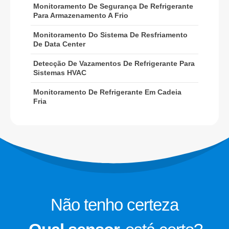
Monitoramento De Segurança De Refrigerante
Detecção de vazamentos de
Para Armazenamento A Frio
refrigerante para sistemas HVAC
Monitoramento Do Sistema De Resfriamento
Monitoramento de refrigerante em
De Data Center
cadeia fria
Detecção De Vazamentos De Refrigerante Para
Monitoramento do sistema de
Sistemas HVAC
resfriamento de data center
Monitoramento De Refrigerante Em Cadeia
Monitoramento de segurança de
Fria
refrigerante para armazenamento a
frio
Monitoramento de gás de
refrigeração industrial
Veja mais
Siga -nos
Não tenho certeza