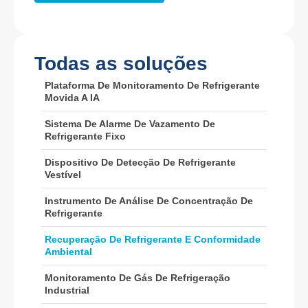
Whatsapp
: +
8618595618735
WeChat
: 18569903598
Todas as soluções
Plataforma De Monitoramento De Refrigerante
Movida A IA
Sistema De Alarme De Vazamento De
Refrigerante Fixo
WeChat
Whatsapp
Produtos quentes
Dispositivo De Detecção De Refrigerante
Vestível
R290 Sensor
Instrumento De Análise De Concentração De
R454B Sensor
Refrigerante
Sensor R32
Recuperação De Refrigerante E Conformidade
Ambiental
R410 Sensor
R454B Sensor
Monitoramento De Gás De Refrigeração
Industrial
Nossa solução