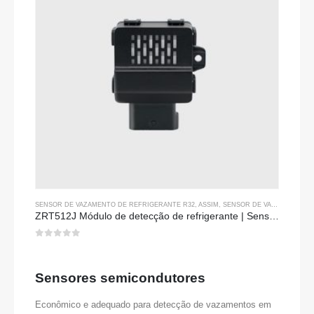
SENSOR DE VAZAMENTO DE REFRIGERANTE R32
, ASSIM,
SENSOR DE VAZAMENTO DE REFRIGERANTE R290
ZRT512J Módulo de detecção de refrigerante | Sensor de gás ndir para R32, R454b, R290 | Comunicação RS485
0
fora de 5
Sensores semicondutores
Econômico e adequado para detecção de vazamentos em