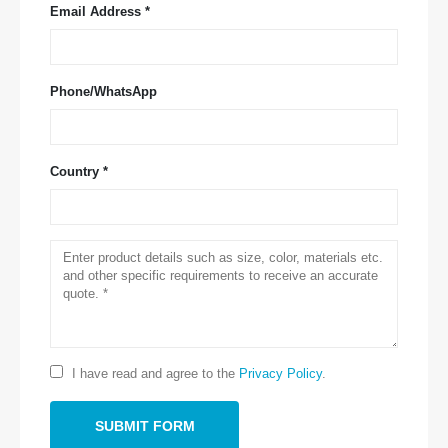
Email Address *
Phone/WhatsApp
Country *
Contate-nos
Endereço
: No.299 Jinsuo Road, zona nacional de alta tecnologia,
Zhengzhou
I have read and agree to the
Privacy Policy
.
Tel
:
0086-371-67169097
E-mail
:
cece@winsensor.com