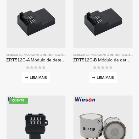
SENSOR DE VAZAMENTO DE REFRIGERANTE R32
, ASSIM,
SENSOR DE VAZAMENTO DE REFR
SENSOR DE VAZAMENTO DE REFRIGERANTE R32
ZRT512C-A Módulo de detecção de refrigerante | Sensor de gás ndir para R32, R454b, R290 | Fonte de alimentação de tensão ampla
ZRT512C-B Módulo de detecção de refrigerante | Sensor de gás ndir de baixa tensão para R32, R454b, R290
0
fora de 5
0
fora de 5
LEIA MAIS
LEIA MAIS
QUENTE