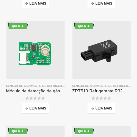
LEIA MAIS
LEIA MAIS
QUENTE
QUENTE
SENSOR DE VAZAMENTO DE REFRIGERANTE R32
SENSOR DE VAZAMENTO DE REFRIGERANTE R32
Módulo de detecção de gás de refrigerante ZP201 | Sensor de vazamento R32 de alta sensibilidade
ZRT510 Refrigerante R32 Módulo-Sensor de refrigerante ndir de alto desempenho
0
fora de 5
0
fora de 5
LEIA MAIS
LEIA MAIS
QUENTE
QUENTE