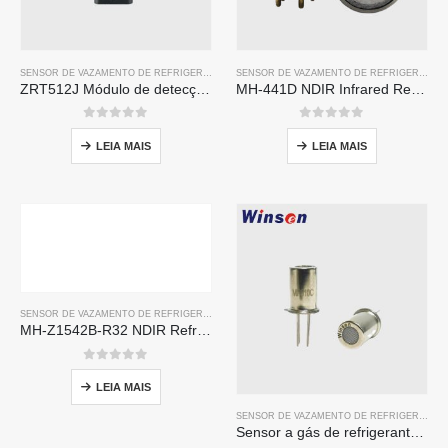
SENSOR DE VAZAMENTO DE REFRIGERANTE R32
, ASSIM,
SENSOR DE VAZAMENTO DE REFR
SENSOR DE VAZAMENTO DE REFRIGERANTE R32
ZRT512J Módulo de detecção de refrigerante | Sensor de gás ndir para R32, R454b, R290 | Comunicação RS485
MH-441D NDIR Infrared Refrigerant Sensor | High Sensitivity | HVAC & Industrial Safety | Long Lifespan
0
fora de 5
0
fora de 5
LEIA MAIS
LEIA MAIS
SENSOR DE VAZAMENTO DE REFRIGERANTE R32
MH-Z1542B-R32 NDIR Refrigerant Sensor | High Sensitivity | Long Lifespan | HVAC & Industrial Safety
0
fora de 5
LEIA MAIS
SENSOR DE VAZAMENTO DE REFRIGERANTE R32
Sensor a gás de refrigerante MP510C | Detecção de vazamento de freon de alta sensibilidade para R32, R134A, R410A, R290