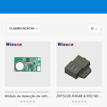
SENSOR DE VAZAMENTO DE REFRIGERANTE R32
, ASSIM,
SENSOR DE VAZAMENTO DE REFR
SENSOR DE VAZAMENTO DE REFRIGERANTE R454B
Módulo de detecção de refrigerante ZR210
ZRT512E-R454B & R32 NDIR Refrigerant Detection Module, RS485 HVAC Sensor, UL/IEC Certified
0
fora de 5
0
fora de 5