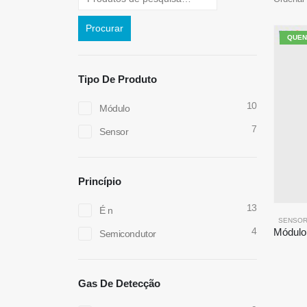
Procurar
QUEN
Tipo De Produto
10
Módulo
7
Sensor
Princípio
13
É n
SENSOR
4
Semicondutor
Gas De Detecção