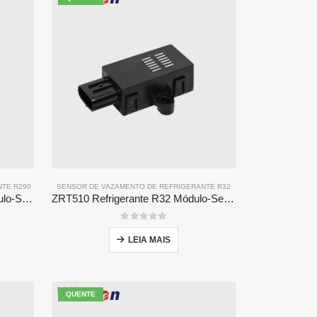
NTE R290
SENSOR DE VAZAMENTO DE REFRIGERANTE R32
ZRT510 Refrigerante R290 Módulo-Sensor de refrigerante ndir de alto desempenho
ZRT510 Refrigerante R32 Módulo-Sensor de refrigerante ndir de alto desempenho
0
fora de 5
LEIA MAIS
QUENTE