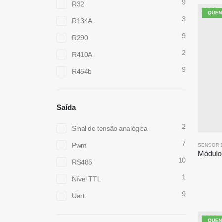
9
R32
QUEN
3
R134A
9
R290
2
R410A
9
R454b
Saída
2
Sinal de tensão analógica
7
Pwm
10
RS485
1
Nível TTL
9
Uart
QUEN