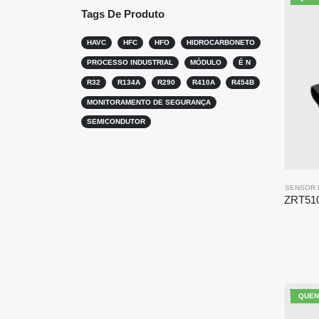
Tags De Produto
HAVC
HFC
HFO
HIDROCARBONETO
PROCESSO INDUSTRIAL
MÓDULO
É N
R32
R134A
R290
R410A
R454B
MONITORAMENTO DE SEGURANÇA
SEMICONDUTOR
SENSOR 
QUEN