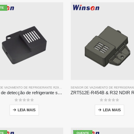
TE
SENSOR DE VAZAMENTO DE REFRIGERANTE R290
, ASSIM,
SENSOR DE GÁS REFRIGERANTE
Módulo de detecção de refrigerante série ZRT512
0
fora de 5
0
fora de 5
LEIA MAIS
LEIA MAIS
TE
QUENTE