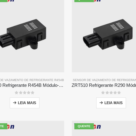
DE VAZAMENTO DE REFRIGERANTE R454B
SENSOR DE VAZAMENTO DE REFRIGERA
ZRT510 Refrigerante R454B Módulo-Sensor de refrigerante ndir de alto desempenho
0
fora de 5
0
fora de 5
LEIA MAIS
LEIA MAIS
TE
QUENTE