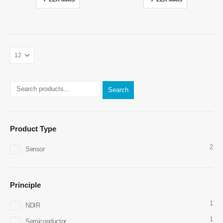
Search
Contate-nos
Endereço
: NO.299 Jinsuo Road, National High-Tech Zone, Zhengzhou
Product Type
Tel
:
00
86-371-67169097
2
Sensor
Email
:
cece@winsensor.com
Whatsapp
: +
8618595618735
Principle
Nós conversamos
: 18569903598
1
NDIR
1
Semiconductor