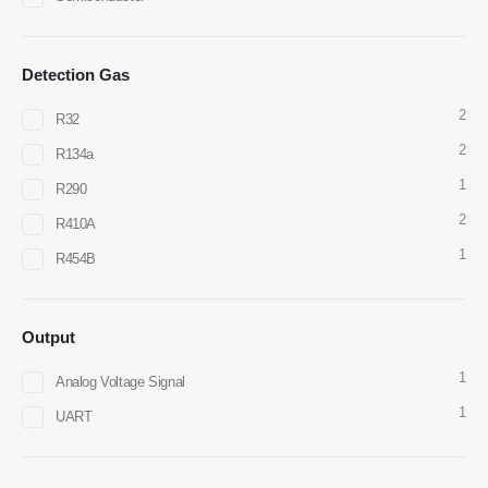
Detection Gas
Nós conversamos
Whatsapp
2
R32
produtos quentes
2
R134a
R290 Sensor
1
R290
R454B Sensor
2
R410A
R32 Sensor
1
R454B
R410 Sensor
R454B Sensor
Output
Our Solution
1
Analog Voltage Signal
Detecção de vazamento de
1
refrigerante para sistemas HVAC
UART
Monitoramento de refrigerante da
cadeia fria