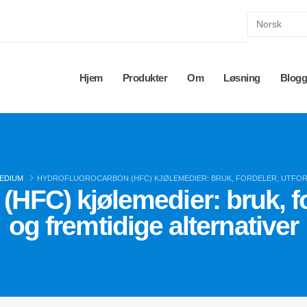
Hjem
Produkter
Om
Løsning
Blog
EDIUM
HYDROFLUOROCARBON (HFC) KJØLEMEDIER: BRUK, FORDELER, UTFOR
HFC) kjølemedier: bruk, fo
og fremtidige alternativer