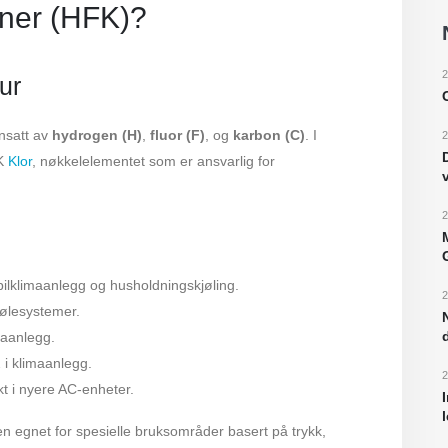
oner (HFK)?
2
ur
nsatt av
hydrogen (H)
,
fluor (F)
, og
karbon (C)
. I
2
FK
Klor
, nøkkelelementet som er ansvarlig for
2
 bilklimaanlegg og husholdningskjøling.
2
jølesystemer.
maanlegg.
 i klimaanlegg.
2
t i nyere AC-enheter.
 egnet for spesielle bruksområder basert på trykk,