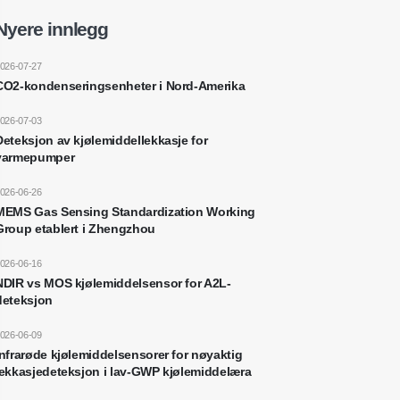
Nyere innlegg
026-07-27
CO2-kondenseringsenheter i Nord-Amerika
026-07-03
Deteksjon av kjølemiddellekkasje for
varmepumper
026-06-26
MEMS Gas Sensing Standardization Working
Group etablert i Zhengzhou
026-06-16
NDIR vs MOS kjølemiddelsensor for A2L-
deteksjon
026-06-09
Infrarøde kjølemiddelsensorer for nøyaktig
lekkasjedeteksjon i lav-GWP kjølemiddelæra