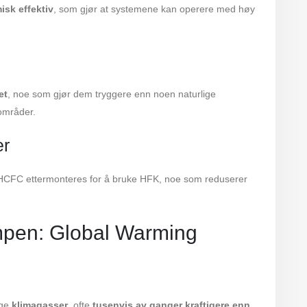
sk effektiv
, som gjør at systemene kan operere med høy
et
, noe som gjør dem tryggere enn noen naturlige
sområder.
er
or HCFC ettermonteres for å bruke HFK, noe som reduserer
mpen: Global Warming
ige
klimagasser
, ofte
tusenvis av ganger kraftigere enn