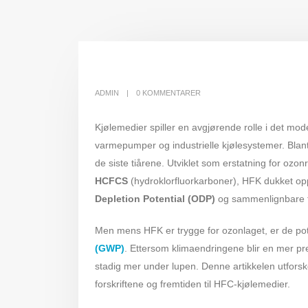
ADMIN
0 KOMMENTARER
Kjølemedier spiller en avgjørende rolle i det mod
varmepumper og industrielle kjølesystemer. Blan
de siste tiårene. Utviklet som erstatning for oz
HCFCS
(hydroklorfluorkarboner), HFK dukket o
Depletion Potential (ODP)
og sammenlignbare 
Men mens HFK er trygge for ozonlaget, er de p
(GWP)
. Ettersom klimaendringene blir en mer pr
stadig mer under lupen. Denne artikkelen utfors
forskriftene og fremtiden til HFC-kjølemedier.