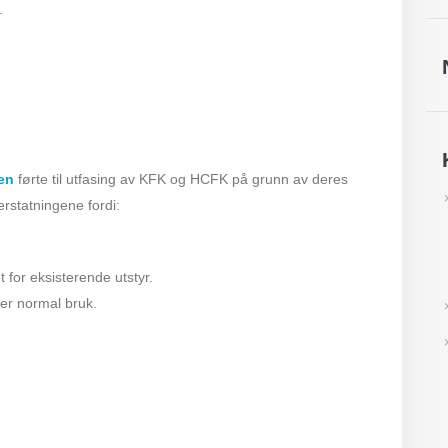
.
en
førte til utfasing av KFK og HCFK på grunn av deres
rstatningene fordi:
for eksisterende utstyr.
r normal bruk.