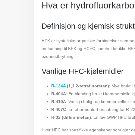
Hva er hydrofluorkarb
Definisjon og kjemisk strukt
HFK er syntetiske organiske forbindelser samme
motsetning til KFK og HCFC, inneholder ikke H
ozonnedbrytning.
Vanlige HFC-kjølemidler
R-134A
(1,1,2-tetrafluoretan)
: Mye brukt i
R-404A
: En blanding brukt i kommersielle k
R-410A
: Vanlig i bolig- og kommersielle kli
R-407C
: En ettermontert erstatning for R-22
R-32 (difluormetan)
: En lav-GWP HFC bruk
Hver HFC har spesifikke egenskaper som gjør den