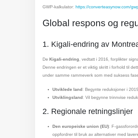
GWP-kalkulator:
https://converteasynow.com/gwp
Global respons og regu
1. Kigali-endring av Montre
De
Kigali-endring
, vedtatt i 2016, forplikter sig
Denne endringen er et viktig skritt i forhold til de
under samme rammeverk som med suksess fase
Utviklede land
: Begynte reduksjoner i 2019
Utviklingsland
: Vil begynne trinnvise redu
2. Regionale retningslinjer
Den europeiske union (EU)
: F-gassforord
oppfordrer til bruk av alternativer med lave