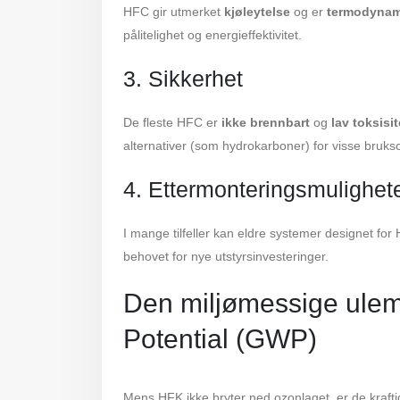
HFC gir utmerket
kjøleytelse
og er
termodynami
pålitelighet og energieffektivitet.
3. Sikkerhet
De fleste HFC er
ikke brennbart
og
lav toksisit
alternativer (som hydrokarboner) for visse bruk
4. Ettermonteringsmulighet
I mange tilfeller kan eldre systemer designet f
behovet for nye utstyrsinvesteringer.
Den miljømessige ule
Potential (GWP)
Mens HFK ikke bryter ned ozonlaget, er de kraft