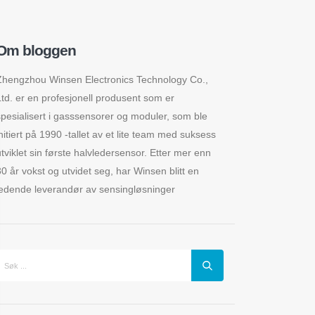
Om bloggen
Zhengzhou Winsen Electronics Technology Co.,
Ltd. er en profesjonell produsent som er
spesialisert i gasssensorer og moduler, som ble
initiert på 1990 -tallet av et lite team med suksess
utviklet sin første halvledersensor. Etter mer enn
30 år vokst og utvidet seg, har Winsen blitt en
ledende leverandør av sensingløsninger