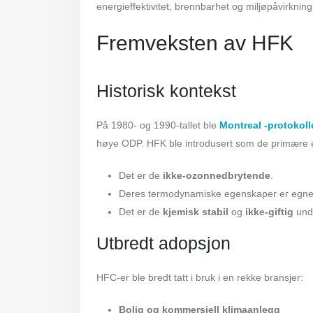
energieffektivitet, brennbarhet og miljøpåvirkning
Fremveksten av HFK
Historisk kontekst
På 1980- og 1990-tallet ble
Montreal -protokoll
høye ODP. HFK ble introdusert som de primære e
Det er de
ikke-ozonnedbrytende
.
Deres termodynamiske egenskaper er egnet 
Det er de
kjemisk stabil
og
ikke-giftig
unde
Utbredt adopsjon
HFC-er ble bredt tatt i bruk i en rekke bransjer:
Bolig og kommersiell klimaanlegg