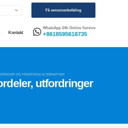
Få sensoranbefaling
WhatsApp 24h Online Service
g
Kontakt
+8618595618735
DRINGER OG FREMTIDIGE ALTERNATIVER
rdeler, utfordringer