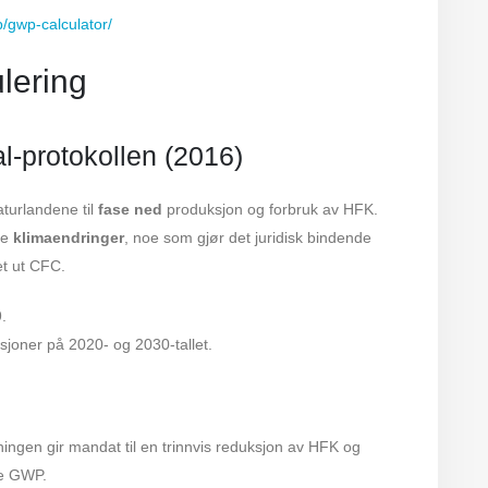
/gwp-calculator/
lering
al-protokollen (2016)
naturlandene til
fase ned
produksjon og forbruk av HFK.
tte
klimaendringer
, noe som gjør det juridisk bindende
t ut CFC.
.
ksjoner på 2020- og 2030-tallet.
ningen gir mandat til en trinnvis reduksjon av HFK og
re GWP.