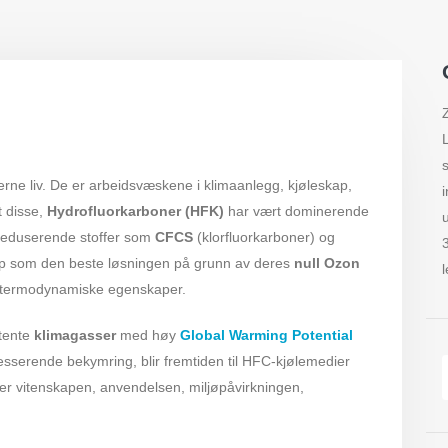
erne liv. De er arbeidsvæskene i klimaanlegg, kjøleskap,
t disse,
Hydrofluorkarboner (HFK)
har vært dominerende
onreduserende stoffer som
CFCS
(klorfluorkarboner) og
pp som den beste løsningen på grunn av deres
null Ozon
termodynamiske egenskaper.
otente
klimagasser
med høy
Global Warming Potential
esserende bekymring, blir fremtiden til HFC-kjølemedier
ker vitenskapen, anvendelsen, miljøpåvirkningen,