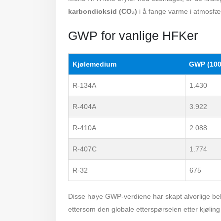
karbondioksid (CO₂)
i å fange varme i atmosfæ
GWP for vanlige HFKer
Kjølemedium
GWP (100 
R-134A
1.430
R-404A
3.922
R-410A
2.088
R-407C
1.774
R-32
675
Disse høye GWP-verdiene har skapt alvorlige bek
ettersom den globale etterspørselen etter kjøli