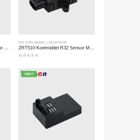
R32 KOELMIDDEL LEKSENSOR
ZRT510 Koelmiddel R290 Sensor Module-High-performance NDIR-koelmiddelsensor
ZRT510 Koelmiddel R32 Sensor Module-High-performance NDIR-koelmiddelsensor
0
Van de 5
HEET