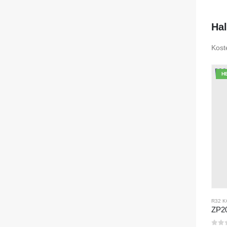
0
Va
Hal
Kost
H
R32 