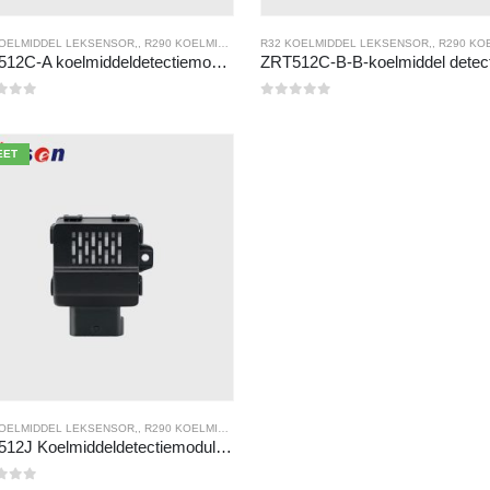
KOELMIDDEL LEKSENSOR
,,
R290 KOELMIDDEL LEKSENSOR
R32 KOELMIDDEL LEKSENSOR
,,
R454B KOELMIDDEL LEKSE
,,
R290 KOELMIDDEL L
ZRT512C-A koelmiddeldetectiemodule | NDIR -gassensor voor R32, R454B, R290 | Brede spanningsvoeding
n de 5
0
Van de 5
EET
KOELMIDDEL LEKSENSOR
,,
R290 KOELMIDDEL LEKSENSOR
,,
R454B KOELMIDDEL LEKSE
ZRT512J Koelmiddeldetectiemodule | NDIR -gassensor voor R32, R454B, R290 | RS485 -communicatie