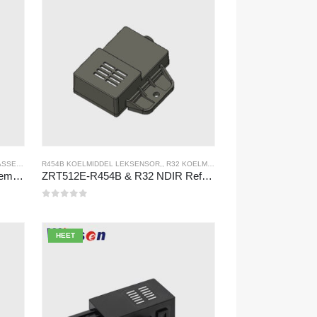
ENSOR
R454B KOELMIDDEL LEKSENSOR
,,
R32 KOELMIDDEL LEKSENSOR
ZRT512-serie koelmiddeldetectiemodule
ZRT512E-R454B & R32 NDIR Refrigerant Detection Module, RS485 HVAC Sensor, UL/IEC Certified
0
Van de 5
HEET