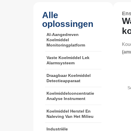
Alle
Ens
Wa
oplossingen
ko
AI-Aangedreven
Koelmiddel
Koud
Monitoringplatform
(am
Vaste Koelmiddel Lek
Alarmsysteem
Draagbaar Koelmiddel
Detectieapparaat
S
Koelmiddelconcentratie
Analyse Instrument
Koelmiddel Herstel En
Naleving Van Het Milieu
Industriële