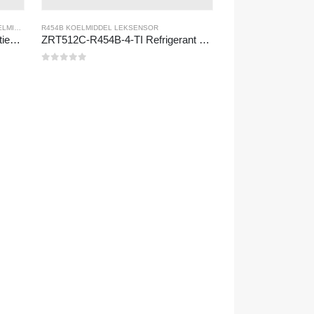
NSOR
EKSENSOR
R454B KOELMIDDEL LEKSENSOR
,,
R454B KOELMIDDEL LEKSENSOR
ZRT512C-B-B-koelmiddel detectiemodule | Lage spanning NDIR -gassensor voor R32, R454B, R290
ZRT512C-R454B-4-TI Refrigerant Sensor Module | NDIR Technology for HVAC & Industrial Safety Monitoring
0
Van de 5
NSOR