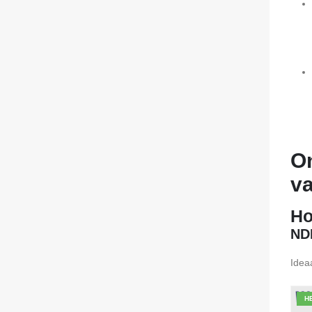
O
va
Ho
NDI
Idea
H