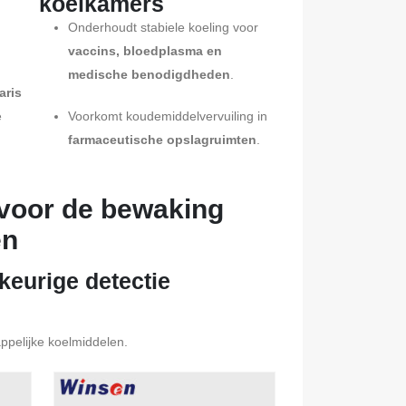
koelkamers
n
Onderhoudt stabiele koeling voor
vaccins, bloedplasma en
medische benodigdheden
.
aris
e
Voorkomt koudemiddelvervuiling in
farmaceutische opslagruimten
.
voor de bewaking
en
eurige detectie
pelijke koelmiddelen.