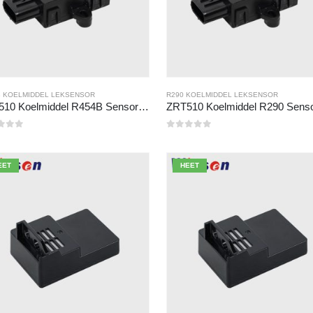
B KOELMIDDEL LEKSENSOR
R290 KOELMIDDEL LEKSENSOR
ZRT510 Koelmiddel R454B Sensor Module-High-performance NDIR-koelmiddelsensor
n de 5
0
Van de 5
EET
HEET