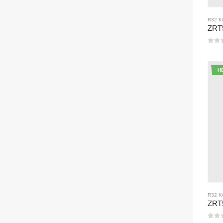
R32 
0
Va
H
R32 