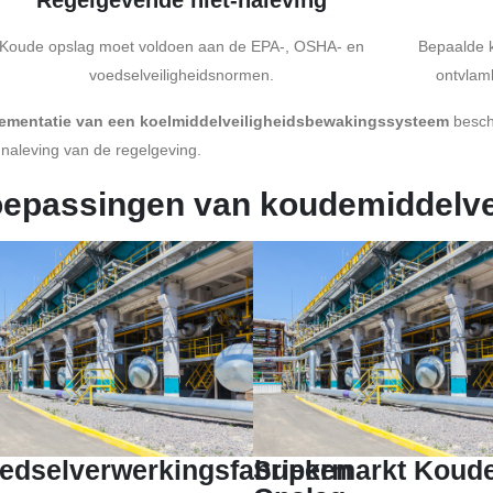
Regelgevende niet-naleving
Koude opslag moet voldoen aan de EPA-, OSHA- en
Bepaalde k
voedselveiligheidsnormen.
ontvlam
ementatie van een koelmiddelveiligheidsbewakingssysteem
besch
 naleving van de regelgeving.
oepassingen van koudemiddelve
edselverwerkingsfabrieken
Supermarkt Koud