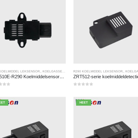
 KOELMIDDEL LEKSENSOR
,,
KOELGASSENSOR
R290 KOELMIDDEL LEKSENSOR
,,
KOELGASS
ZRT510E-R290 Koelmiddelsensormodule
n de 5
0
Van de 5
EET
HEET