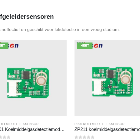
n de 5
fgeleidersensoren
eneffectief en geschikt voor lekdetectie in een vroeg stadium.
EET
HEET
KOELMIDDEL LEKSENSOR
R290 KOELMIDDEL LEKSENSOR
ZP201 Koelmiddelgasdetectiemodule | R32-leksensor met hoge gevoeligheid