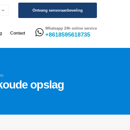
Ontvang sensoraanbeveling
Whatsapp 24h online service
g
Contact
+8618595618735
AG
 koude opslag