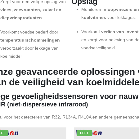
Opslag
Zorgt voor een veilige opslag van
Monitoren
inloopvriezers e
vlees, zeevruchten, zuivel en
koelvitrines
voor lekkages.
diepvriesproducten
.
Voorkomt
verlies van invent
Voorkomt voedselbederf door
en zorgt voor naleving van d
temperatuurschommelingen
voedselveiligheid.
veroorzaakt door lekkage van
koelmiddel.
nze geavanceerde oplossingen 
n de veiligheid van koelmiddel
ge gevoeligheidssensoren voor nauwk
R (niet-dispersieve infrarood)
al voor het detecteren van R32, R134A, R410A en andere gemeenschap
EET
HEET