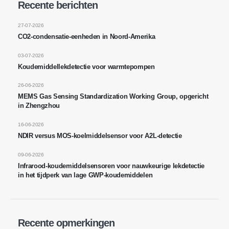
Neem contact met ons op
Recente berichten
Adres
: No.299 Jinsuo Road, National Hightech Zone, Zhengzhou
27-07-2026
CO2-condensatie-eenheden in Noord-Amerika
Tel
:
0086-371-67169097
03-07-2026
E -mail
:
cece@winsensor.com
Koudemiddellekdetectie voor warmtepompen
Whatsapp
: +
8618595618735
26-06-2026
Wechat
: 18569903598
MEMS Gas Sensing Standardization Working Group, opgericht
in Zhengzhou
16-06-2026
NDIR versus MOS-koelmiddelsensor voor A2L-detectie
09-06-2026
Infrarood-koudemiddelsensoren voor nauwkeurige lekdetectie
in het tijdperk van lage GWP-koudemiddelen
Wechat
Whatsapp
Hot Products
R290 -sensor
Recente opmerkingen
R454B -sensor