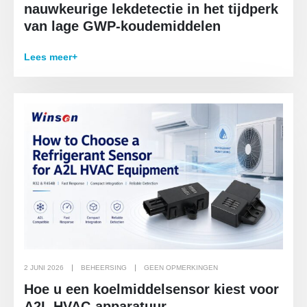
nauwkeurige lekdetectie in het tijdperk
van lage GWP-koudemiddelen
Lees meer+
2 JUNI 2026
BEHEERSING
GEEN OPMERKINGEN
Hoe u een koelmiddelsensor kiest voor
A2L HVAC-apparatuur