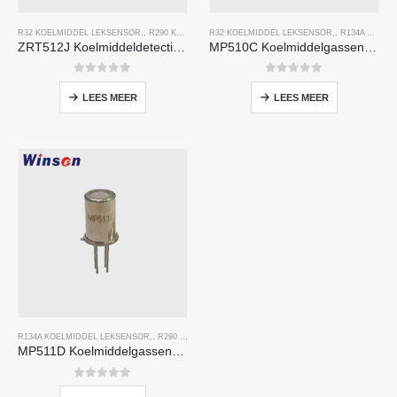
R32 KOELMIDDEL LEKSENSOR
,,
R290 KOELMIDDEL LEKSENSOR
R32 KOELMIDDEL LEKSENSOR
,,
R454B KOELMIDDEL LEKSE
,,
R134A KOELMIDDEL LEKSENSOR
ZRT512J Koelmiddeldetectiemodule | NDIR -gassensor voor R32, R454B, R290 | RS485 -communicatie
MP510C Koelmiddelgassensor | Hooggevoeligheid Freon Lekdetectie voor R32, R134A, R410A, R290
0
Van de 5
0
Van de 5
LEES MEER
LEES MEER
R134A KOELMIDDEL LEKSENSOR
,,
R290 KOELMIDDEL LEKSENSOR
,,
R454B KOELMIDDEL LEK
MP511D Koelmiddelgassensor-Sensor op basis van halfgeleiders voor lekdetectie van koelmiddel
0
Van de 5