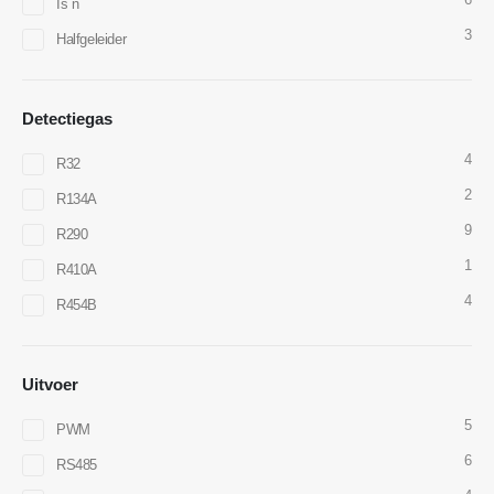
Is n
E -mail
:
cece@winsensor.com
3
Halfgeleider
Whatsapp
: +
8618595618735
Wechat
: 18569903598
Detectiegas
4
R32
2
R134A
9
R290
1
R410A
Wechat
Whatsapp
Hot Products
4
R454B
R290 -sensor
R454B -sensor
Uitvoer
R32 -sensor
5
PWM
R410 -sensor
6
RS485
R454B -sensor