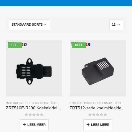
HEET
HEET
R290 KOELMIDDEL LEKSENSOR
,,
KOELGASSENSOR
R290 KOELMIDDEL LEKSENSOR
,,
KOELGASSENSOR
ZRT510E-R290 Koelmiddelsensormodule
ZRT512-serie koelmiddeldetectiemodule
0
Van de 5
0
Van de 5
LEES MEER
LEES MEER