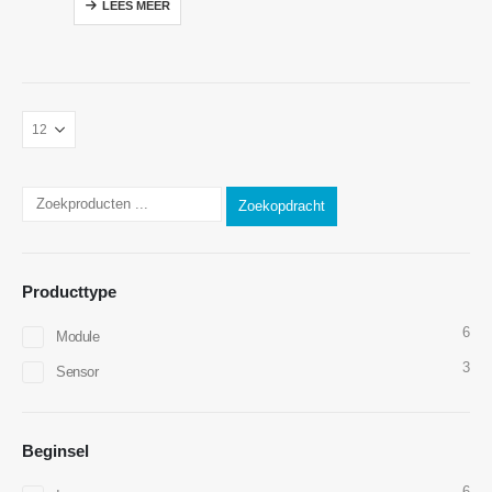
LEES MEER
Zoekopdracht
Producttype
6
Module
3
Sensor
Neem contact met ons op
Adres
: No.299 Jinsuo Road, National Hightech Zone, Zhengzhou
Beginsel
Tel
:
0086-371-67169097
6