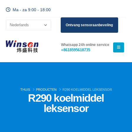
Ma - za 9:00 - 18:00
Ontvang sensoraanbeveling
Whatsapp 24h online service
+8618595618735
THUIS
PRODUCTEN
R290 KOELMIDDEL LEKSENSOR
R290 koelmiddel
leksensor