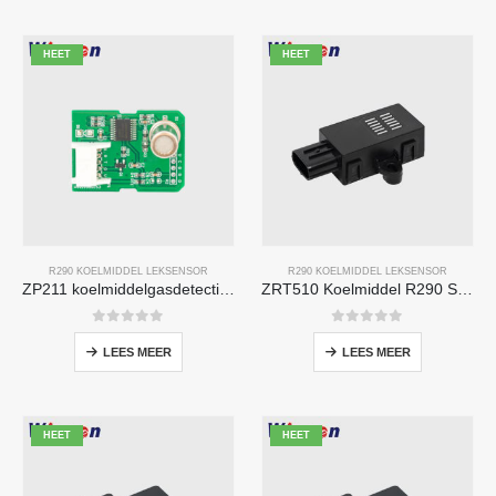
HEET
HEET
R290 KOELMIDDEL LEKSENSOR
R290 KOELMIDDEL LEKSENSOR
ZP211 koelmiddelgasdetectiemodule-Hoge gevoeligheidssensor voor lekdetectie van koelmiddelen
ZRT510 Koelmiddel R290 Sensor Module-High-performance NDIR-koelmiddelsensor
0
Van de 5
0
Van de 5
LEES MEER
LEES MEER
HEET
HEET