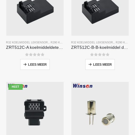
R32 KOELMIDDEL LEKSENSOR
,,
R290 KOELMIDDEL LEKSENSOR
R32 KOELMIDDEL LEKSENSOR
,,
R454B KOELMIDDEL LEKSE
,,
R290 KOELMIDDEL LEKSENSOR
ZRT512C-A koelmiddeldetectiemodule | NDIR -gassensor voor R32, R454B, R290 | Brede spanningsvoeding
ZRT512C-B-B-koelmiddel detectiemodule | Lage spanning NDIR -gassensor voor R32, R454B, R290
0
Van de 5
0
Van de 5
LEES MEER
LEES MEER
HEET