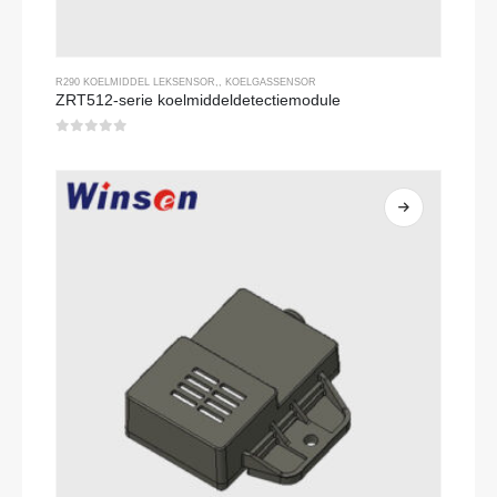
R290 KOELMIDDEL LEKSENSOR
,,
KOELGASSENSOR
ZRT512-serie koelmiddeldetectiemodule
0
Van de 5