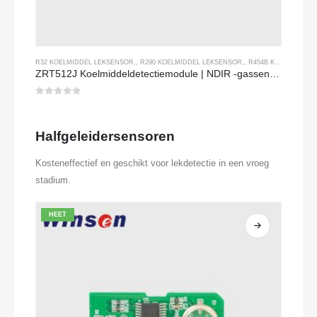
R32 KOELMIDDEL LEKSENSOR
,,
R290 KOELMIDDEL LEKSENSOR
,,
R454B KOELMIDDEL LEKSENSOR
ZRT512J Koelmiddeldetectiemodule | NDIR -gassensor voor R32, R454B, R290 | RS485 -communicatie
0
Van de 5
Halfgeleidersensoren
Kosteneffectief en geschikt voor lekdetectie in een vroeg
stadium.
HEET