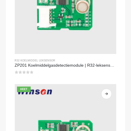
R32 KOELMIDDEL LEKSENSOR
ZP201 Koelmiddelgasdetectiemodule | R32-leksensor met hoge gevoeligheid
0
Van de 5
HEET