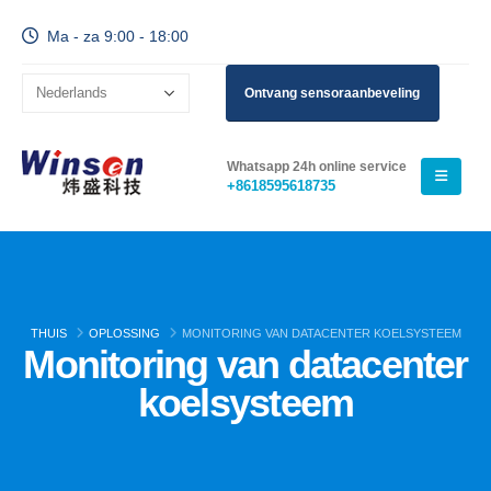
Ma - za 9:00 - 18:00
Ontvang sensoraanbeveling
Whatsapp 24h online service
+8618595618735
THUIS
OPLOSSING
MONITORING VAN DATACENTER KOELSYSTEEM
Monitoring van datacenter
koelsysteem