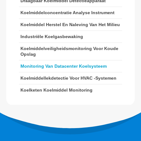
Draagbaar Koelmiddel Detectieapparaat
R454B -sensor
Koelmiddelconcentratie Analyse Instrument
R32 -sensor
Koelmiddel Herstel En Naleving Van Het Milieu
R410 -sensor
R454B -sensor
Industriële Koelgasbewaking
Onze oplossing
Koelmiddelveiligheidsmonitoring Voor Koude
Opslag
Koelmiddellekdetectie voor HVAC -
systemen
Monitoring Van Datacenter Koelsysteem
Koelketen koelmiddel monitoring
Koelmiddellekdetectie Voor HVAC -systemen
Monitoring van datacenter
Koelketen Koelmiddel Monitoring
koelsysteem
Koelmiddelveiligheidsmonitoring
voor koude opslag
Industriële koelgasbewaking
Bekijk meer
Volg ons