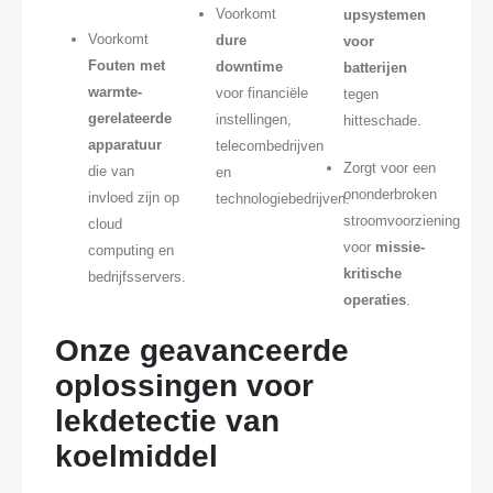
Voorkomt
upsystemen
Voorkomt
dure
voor
Fouten met
downtime
batterijen
warmte-
voor financiële
tegen
gerelateerde
instellingen,
hitteschade.
apparatuur
telecombedrijven
Zorgt voor een
die van
en
ononderbroken
invloed zijn op
technologiebedrijven.
stroomvoorziening
cloud
voor
missie-
computing en
kritische
bedrijfsservers.
operaties
.
Onze geavanceerde
oplossingen voor
lekdetectie van
koelmiddel