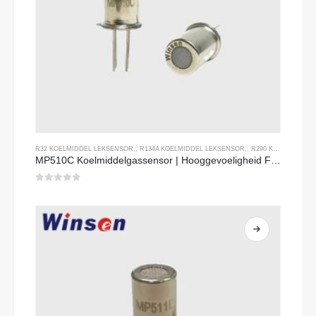
R32 KOELMIDDEL LEKSENSOR
,,
R134A KOELMIDDEL LEKSENSOR
,,
R290 KOELMIDDEL LEKSENSOR
MP510C Koelmiddelgassensor | Hooggevoeligheid Freon Lekdetectie voor R32, R134A, R410A, R290
0
Van de 5