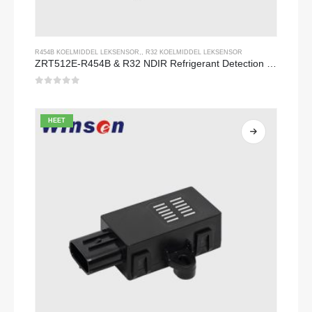
R454B KOELMIDDEL LEKSENSOR
,,
R32 KOELMIDDEL LEKSENSOR
ZRT512E-R454B & R32 NDIR Refrigerant Detection Module, RS485 HVAC Sensor, UL/IEC Certified
0
Van de 5
HEET