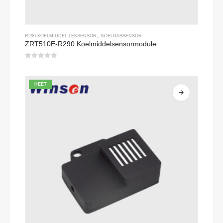
R290 KOELMIDDEL LEKSENSOR
,,
KOELGASSENSOR
ZRT510E-R290 Koelmiddelsensormodule
0
Van de 5
HEET