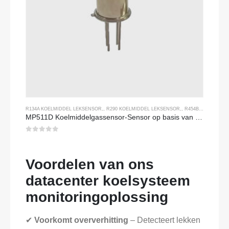
R134A KOELMIDDEL LEKSENSOR
,,
R290 KOELMIDDEL LEKSENSOR
,,
R454B KOELMIDDEL LEKSENSOR
MP511D Koelmiddelgassensor-Sensor op basis van halfgeleiders voor lekdetectie van koelmiddel
0
Van de 5
Voordelen van ons
datacenter koelsysteem
monitoringoplossing
✔
Voorkomt oververhitting
– Detecteert lekken