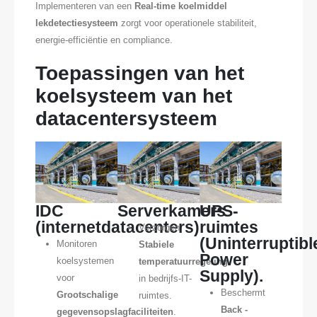
Implementeren van een
Real-time koelmiddel
lekdetectiesysteem
zorgt voor operationele stabiliteit,
energie-efficiëntie en compliance.
Toepassingen van het
koelsysteem van het
datacentersysteem
IDC
Serverkamers
UPS-
(internetdatacenters)
ruimtes
Verzorgen
(Uninterruptibl
Monitoren
Stabiele
Power
koelsystemen
temperatuurregeling
Supply).
voor
in bedrijfs-IT-
Beschermt
Grootschalige
ruimtes.
Back -
gegevensopslagfaciliteiten
.