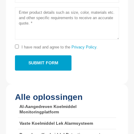
Neem contact met ons op
Adres
: No.299 Jinsuo Road, National Hightech Zone, Zhengzhou
Tel
:
0086-371-67169097
E -mail
:
cece@winsensor.com
I have read and agree to the
Privacy Policy
.
Whatsapp
: +
8618595618735
Wechat
: 18569903598
Alle oplossingen
AI-Aangedreven Koelmiddel
Wechat
Whatsapp
Monitoringplatform
Hot Products
Vaste Koelmiddel Lek Alarmsysteem
R290 -sensor