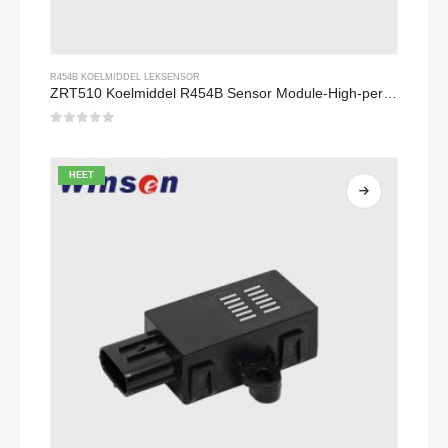
R454B KOELMIDDEL LEKSENSOR
ZRT510 Koelmiddel R454B Sensor Module-High-performance NDIR-koelmiddelsensor
0
Van de 5
HEET