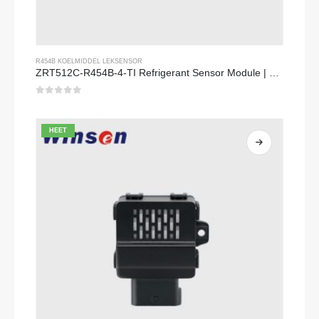
R454B KOELMIDDEL LEKSENSOR
ZRT512C-R454B-4-TI Refrigerant Sensor Module | NDIR Technology for HVAC & Industrial Safety Monitoring
0
Van de 5
HEET