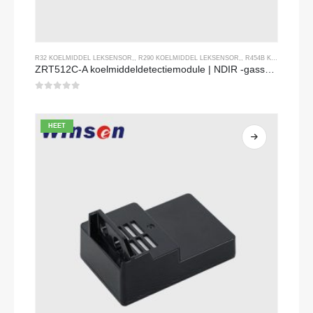
R32 KOELMIDDEL LEKSENSOR
,,
R290 KOELMIDDEL LEKSENSOR
,,
R454B KOELMIDDEL LEKSENSOR
ZRT512C-A koelmiddeldetectiemodule | NDIR -gassensor voor R32, R454B, R290 | Brede spanningsvoeding
0
Van de 5
HEET