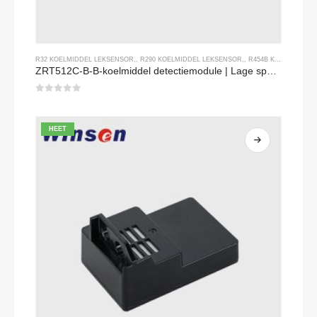
R32 KOELMIDDEL LEKSENSOR
,,
R290 KOELMIDDEL LEKSENSOR
,,
R454B KOELMIDDEL LEKSENSOR
ZRT512C-B-B-koelmiddel detectiemodule | Lage spanning NDIR -gassensor voor R32, R454B, R290
0
Van de 5
HEET