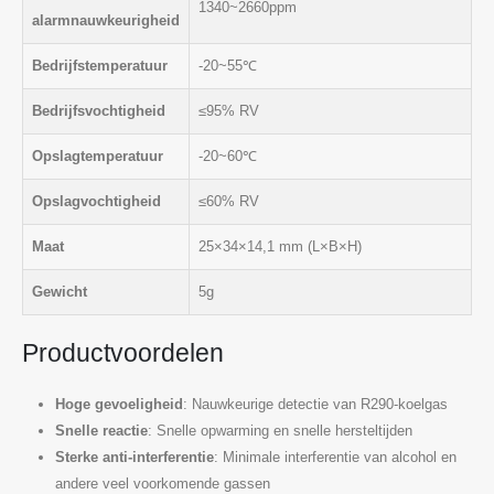
1340~2660ppm
alarmnauwkeurigheid
Bedrijfstemperatuur
-20~55℃
Bedrijfsvochtigheid
≤95% RV
Opslagtemperatuur
-20~60℃
Opslagvochtigheid
≤60% RV
Maat
25×34×14,1 mm (L×B×H)
Gewicht
5g
Productvoordelen
Hoge gevoeligheid
: Nauwkeurige detectie van R290-koelgas
Snelle reactie
: Snelle opwarming en snelle hersteltijden
Sterke anti-interferentie
: Minimale interferentie van alcohol en
andere veel voorkomende gassen