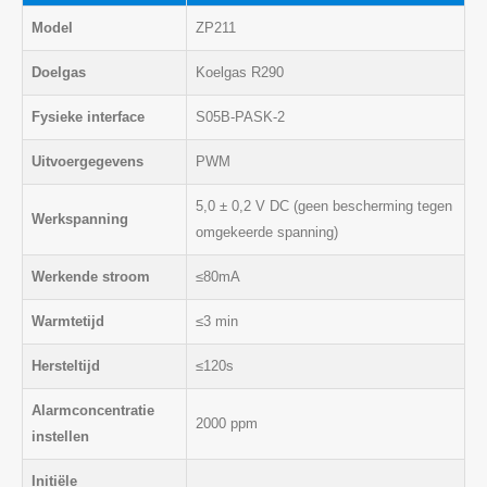
Model
ZP211
Doelgas
Koelgas R290
Fysieke interface
S05B-PASK-2
Uitvoergegevens
PWM
5,0 ± 0,2 V DC (geen bescherming tegen
Werkspanning
omgekeerde spanning)
Werkende stroom
≤80mA
Warmtetijd
≤3 min
Hersteltijd
≤120s
Alarmconcentratie
2000 ppm
instellen
Initiële