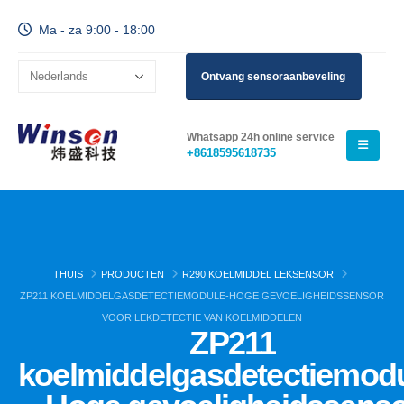
Ma - za 9:00 - 18:00
Ontvang sensoraanbeveling
Whatsapp 24h online service
+8618595618735
THUIS
PRODUCTEN
R290 KOELMIDDEL LEKSENSOR
ZP211 KOELMIDDELGASDETECTIEMODULE-HOGE GEVOELIGHEIDSSENSOR
VOOR LEKDETECTIE VAN KOELMIDDELEN
ZP211
koelmiddelgasdetectiemodu