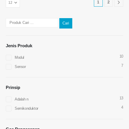
1
2
Cari
Jenis Produk
10
Modul
7
Sensor
Hubungi kami
Prinsip
Alamat
: No.299 Jinsuo Road, Zon Teknikal Nasional, Zhengzhou
13
Adalah n
Tel
:
0086-371-67169097
4
Semikonduktor
E -mel
:
cece@winsensor.com
WhatsApp
: +
8618595618735