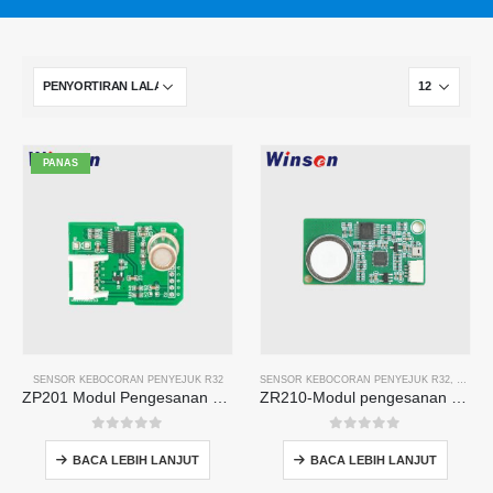
PANAS
SENSOR KEBOCORAN PENYEJUK R32
SENSOR KEBOCORAN PENYEJUK R32
,
R454B
ZP201 Modul Pengesanan Gas Penyejuk | Sensor kebocoran R32 sensitiviti tinggi
ZR210-Modul pengesanan bahan penyejuk
0
daripada 5
0
daripada 5
BACA LEBIH LANJUT
BACA LEBIH LANJUT