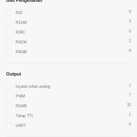
Gas Pengesanan
WeChat
: 18569903598
9
R32
3
R134A
9
R290
2
R410A
9
R454B
WeChat
WhatsApp
Produk panas
Sensor R290
Output
Sensor R454B
2
Isyarat voltan analog
Sensor R32
7
PWM
Sensor R410
10
RS485
Sensor R454B
1
Tahap TTL
Penyelesaian kami
9
UART
Pengesanan kebocoran penyejuk