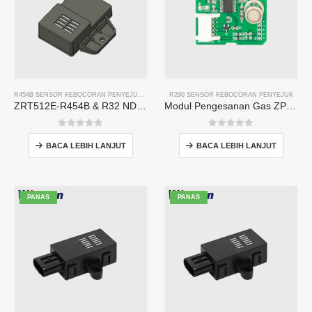
R454B SENSOR KEBOCORAN PENYEJUK
,
SENSOR KEBOCORAN PENYEJUK R32
R290 SENSOR KEBOCORAN PENYEJUK
ZRT512E-R454B & R32 NDIR Refrigerant Detection Module, RS485 HVAC Sensor, UL/IEC Certified
Modul Pengesanan Gas ZP211-Sensor sensitiviti tinggi untuk pengesanan kebocoran penyejuk
0
daripada 5
0
daripada 5
BACA LEBIH LANJUT
BACA LEBIH LANJUT
PANAS
PANAS