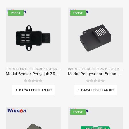
PANAS
PANAS
R290 SENSOR KEBOCORAN PENYEJUK
,
PENDERIA GAS PENYEJUK
R290 SENSOR KEBOCORAN PENYEJUK
,
PEND
Modul Sensor Penyejuk ZRT510E-R290
Modul Pengesanan Bahan Penyejuk Siri ZRT512
0
daripada 5
0
daripada 5
BACA LEBIH LANJUT
BACA LEBIH LANJUT
PANAS