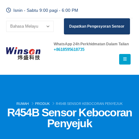
Isnin - Sabtu 9:00 pagi - 6:00 PM
Dapatkan Pengesyoran Sensor
WhatsApp 24h Perkhidmatan Dalam Talian
+8618595618735
RUMAH
PRODUK
R454B SENSOR KEBOCORAN PENYEJUK
R454B Sensor Kebocoran
Penyejuk