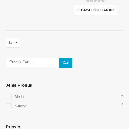
0
daripada 5
BACA LEBIH LANJUT
Cari
Jenis Produk
6
Modul
3
Sensor
Hubungi kami
Alamat
: No.299 Jinsuo Road, Zon Teknikal Nasional, Zhengzhou
Prinsip