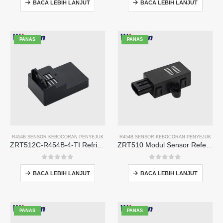
BACA LEBIH LANJUT
BACA LEBIH LANJUT
PANAS
PANAS
R454B SENSOR KEBOCORAN PENYEJUK
R454B SENSOR KEBOCORAN PENYEJUK
ZRT512C-R454B-4-TI Refrigerant Sensor Module | NDIR Technology for HVAC & Industrial Safety Monitoring
ZRT510 Modul Sensor Referant R454B-Sensor Refrigerant NDIR berprestasi tinggi
0
daripada 5
0
daripada 5
BACA LEBIH LANJUT
BACA LEBIH LANJUT
PANAS
PANAS