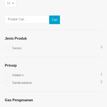
Cari
Hubungi kami
Jenis Produk
3
Alamat
: No.299 Jinsuo Road, Zon Teknikal Nasional, Zhengzhou
Sensor
Tel
:
0086-371-67169097
E -mel
:
cece@winsensor.com
Prinsip
WhatsApp
: +
8618595618735
1
Adalah n
WeChat
: 18569903598
2
Semikonduktor
Gas Pengesanan