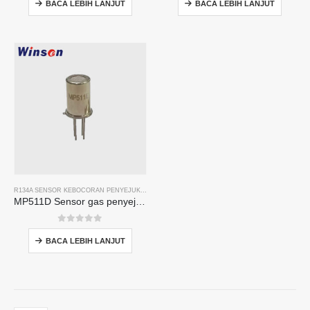
BACA LEBIH LANJUT
BACA LEBIH LANJUT
R134A SENSOR KEBOCORAN PENYEJUK
,
R290 SENSOR KEBOCORAN PENYEJUK
,
R454B SEN
MP511D Sensor gas penyejuk-Sensor berasaskan semikonduktor untuk pengesanan kebocoran penyejuk
0
daripada 5
BACA LEBIH LANJUT