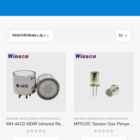
SENSOR KEBOCORAN PENYEJUK R32
,
R134A SENSOR KEBOCORAN PENYEJUK
SENSOR KEBOCORAN PENYEJUK R32
,
SENSOR KEB
,
R134A
MH-441D NDIR Infrared Refrigerant Sensor | High Sensitivity | HVAC & Industrial Safety | Long Lifespan
MP510C Sensor Gas Penyejuk | Pengesanan kebocoran freon sensitiviti tinggi untuk R32, R134A, R410A, R290
0
daripada 5
0
daripada 5