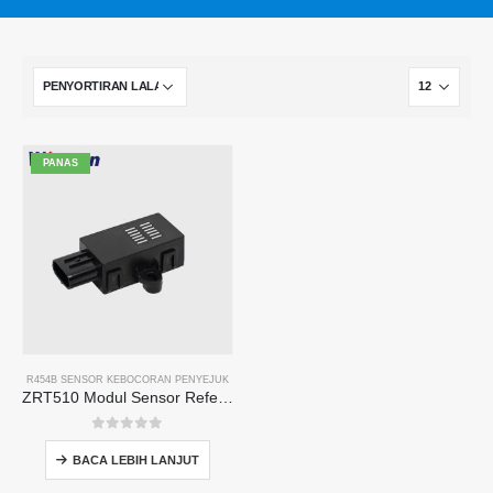
PANAS
R454B SENSOR KEBOCORAN PENYEJUK
ZRT510 Modul Sensor Referant R454B-Sensor Refrigerant NDIR berprestasi tinggi
0
daripada 5
BACA LEBIH LANJUT