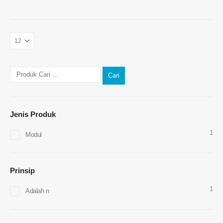
Hubungi kami
Alamat
: No.299 Jinsuo Road, Zon Teknikal Nasional, Zhengzhou
Cari
Tel
:
0086-371-67169097
E -mel
:
cece@winsensor.com
Jenis Produk
WhatsApp
: +
8618595618735
1
Modul
WeChat
: 18569903598
Prinsip
1
Adalah n
WeChat
WhatsApp