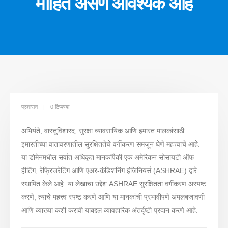
माहित असणे आवश्यक आहे
प्रशासन
0 टिप्पण्या
अभियंते, वास्तुविशारद, सुरक्षा व्यावसायिक आणि इमारत मालकांसाठी
इमारतीच्या वातावरणातील सुरक्षिततेचे वर्गीकरण समजून घेणे महत्त्वाचे आहे.
या डोमेनमधील सर्वात अधिकृत मानकांपैकी एक अमेरिकन सोसायटी ऑफ
हीटिंग, रेफ्रिजरेटिंग आणि एअर-कंडिशनिंग इंजिनियर्स (ASHRAE) द्वारे
स्थापित केले आहे. या लेखाचा उद्देश ASHRAE सुरक्षितता वर्गीकरण अस्पष्ट
करणे, त्याचे महत्त्व स्पष्ट करणे आणि या मानकांची प्रभावीपणे अंमलबजावणी
आणि व्याख्या कशी करावी याबद्दल व्यावहारिक अंतर्दृष्टी प्रदान करणे आहे.