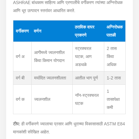
ASHRAE बांधकाम साहित्य आणि प्रणालींचे वर्गीकरण त्यांच्या अग्निरोधक
आणि धूर उत्पादन स्तरांवर आधारित करते.
ठराविक वापर
अग्निरोधक
वर्गीकरण
वर्णन
प्रकरणे
पातळी
स्ट्रक्चरल
2 तास
आगीमध्ये ज्वलनशील
वर्ग अ
घटक, आग
किंवा
किंवा किमान योगदान
अडथळे
अधिक
वर्ग बी
मर्यादित ज्वलनशीलता
आतील भाग पूर्ण
1-2 तास
1
नॉन-स्ट्रक्चरल
वर्ग क
ज्वलनशील
तासापेक्षा
घटक
कमी
टीप:
ही वर्गीकरणे ज्वालाचा प्रसार आणि धुराच्या विकासासाठी ASTM E84
मानकांशी संरेखित आहेत.