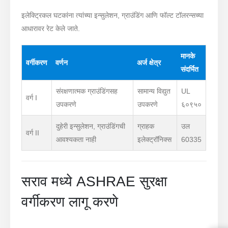
इलेक्ट्रिकल घटकांना त्यांच्या इन्सुलेशन, ग्राउंडिंग आणि फॉल्ट टॉलरन्सच्या
आधारावर रेट केले जाते.
मानके
वर्गीकरण
वर्णन
अर्ज क्षेत्र
संदर्भित
संरक्षणात्मक ग्राउंडिंगसह
सामान्य विद्युत
UL
वर्ग I
उपकरणे
उपकरणे
६०९५०
दुहेरी इन्सुलेशन, ग्राउंडिंगची
ग्राहक
उल
वर्ग II
आवश्यकता नाही
इलेक्ट्रॉनिक्स
60335
सराव मध्ये ASHRAE सुरक्षा
वर्गीकरण लागू करणे