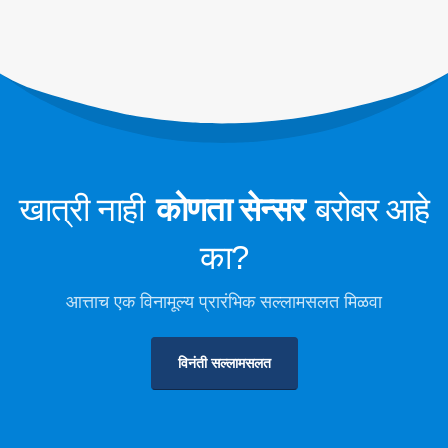
डेटा सेंटर कूलिंग सिस्टम मॉनिटरिंग
कोल्ड स्टोरेजसाठी रेफ्रिजरंट सेफ्टी मॉनिटरींग
औद्योगिक रेफ्रिजरेशन गॅस देखरेख
अधिक पहा
आमचे अनुसरण करा
खात्री नाही
कोणता सेन्सर
बरोबर आहे
का?
आत्ताच एक विनामूल्य प्रारंभिक सल्लामसलत मिळवा
विनंती सल्लामसलत
विन्सेन. © 2026. सर्व हक्क राखीव
गोपनीयता धोरण