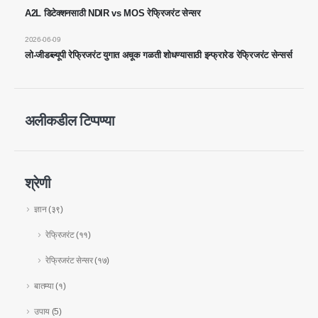
A2L डिटेक्शनसाठी NDIR vs MOS रेफ्रिजरंट सेन्सर
2026-06-09
लो-जीडब्ल्यूपी रेफ्रिजरंट युगात अचूक गळती शोधण्यासाठी इन्फ्रारेड रेफ्रिजरंट सेन्सर्स
Wechat
व्हाट्सएप
अलीकडील टिप्पण्या
गरम उत्पादने
आर 290 सेन्सर
आर 454 बी सेन्सर
श्रेणी
आर 32 सेन्सर
ज्ञान
(३९)
आर 410 सेन्सर
रेफ्रिजरंट
(११)
आर 454 बी सेन्सर
रेफ्रिजरंट सेन्सर
(१७)
आमचा उपाय
बातम्या
(१)
एचव्हीएसी सिस्टमसाठी रेफ्रिजरंट लीक शोध
उपाय
(5)
कोल्ड चेन रेफ्रिजरंट मॉनिटरींग