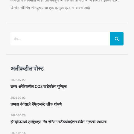
व्यावसायिक निर्माता आहे. 30 वर्षांहून अधिक वर्षांची वाढ आणि विस्तार झाल्यानंतर,
विन्सेन सेन्सिंग सोल्यूशन्सचा एक प्रमुख प्रदाता बनला आहे
अलीकडील पोस्ट
आमच्याशी संपर्क साधा
2026-07-27
उत्तर अमेरिकेतील CO2 कंडेनसिंग युनिट्स
पत्ता
: क्रमांक २ 99 J जिन्सुओ रोड, नॅशनल हाय-टेक झोन, झेंगझोउ
2026-07-03
दूरध्वनी
:
0086-371-67169097
उष्णता पंपांसाठी रेफ्रिजरंट लीक शोधणे
ईमेल
:
cece@winsensor.com
2026-06-26
व्हाट्सएप
: +
8618595618735
झेंगझोऊमध्ये एमईएमएस गॅस सेन्सिंग स्टँडर्डायझेशन वर्किंग ग्रुपची स्थापना
Wechat
: 18569903598
2026-06-16