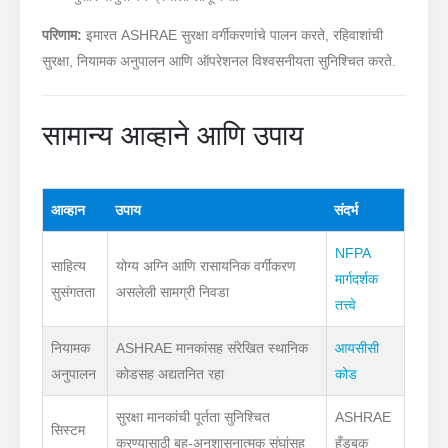
परिणाम:
इमारत ASHRAE सुरक्षा वर्गीकरणांचे पालन करते, रहिवाशांची
सुरक्षा, नियामक अनुपालन आणि ऑपरेशनल विश्वसनीयता सुनिश्चित करते.
सामान्य आव्हाने आणि उपाय
आव्हान
उपाय
संदर्भ
NFPA
साहित्य
योग्य अग्नि आणि रासायनिक वर्गीकरण
मार्गदर्शक
सुसंगतता
असलेली सामग्री निवडा
तत्त्वे
नियामक
ASHRAE मानकांसह संरेखित स्थानिक
आयसीसी
अनुपालन
कोडसह अद्यतनित रहा
कोड
सुरक्षा मानकांची पूर्तता सुनिश्चित
ASHRAE
सिस्टम
करण्यासाठी बहु-अनुशासनात्मक संघांसह
हँडबुक