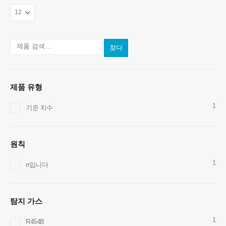
찾다
저희에게 연락하십시오
주소
: No.299 Jinsuo Road, National High-Tech Zone, Zhengzhou
제품 유형
텔
:
0086-371-67169097
1
기준 치수
이메일
:
cece@winsensor.com
whatsapp
: +
8618595618735
원칙
Wechat
: 18569903598
1
n입니다
탐지 가스
1
R454B