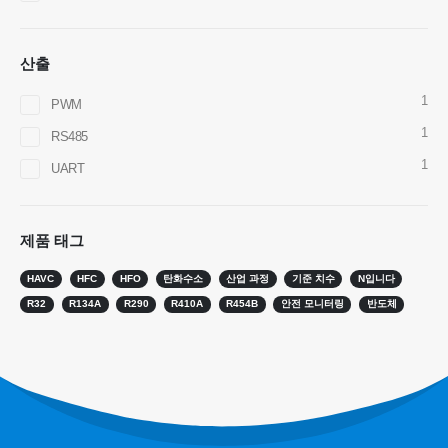
Wechat
whatsapp
뜨거운 제품
산출
R290 센서
R454B 센서
1
PWM
1
R32 센서
RS485
1
R410 센서
UART
R454B 센서
우리의 해결책
제품 태그
HVAC 시스템의 냉매 누출 감지
HAVC
HFC
HFO
탄화수소
산업 과정
기준 치수
N입니다
콜드 체인 냉매 모니터링
R32
R134A
R290
R410A
R454B
안전 모니터링
반도체
데이터 센터 냉각 시스템 모니터링
냉장 저장에 대한 냉매 안전 모니터링
산업용 냉동 가스 모니터링
더보기