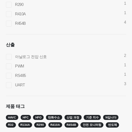
1
R290
1
R410A
4
R454B
Wechat
whatsapp
뜨거운 제품
산출
R290 센서
2
아날로그 전압 신호
R454B 센서
1
PWM
1
R32 센서
RS485
3
R410 센서
UART
R454B 센서
우리의 해결책
제품 태그
HVAC 시스템의 냉매 누출 감지
HAVC
HFC
HFO
탄화수소
산업 과정
기준 치수
N입니다
콜드 체인 냉매 모니터링
R32
R134A
R290
R410A
R454B
안전 모니터링
반도체