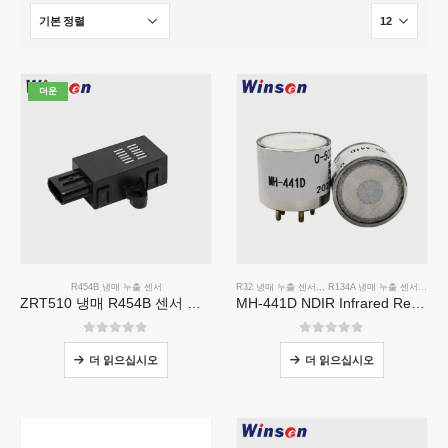
더운
R454B 냉매 누출 센서
R32 냉매 누출 센서
,,,
R134A 냉매 누출 센서
,,,
R4
ZRT510 냉매 R454B 센서 모듈-고성능 NDIR 냉매 센서
MH-441D NDIR Infrared Refrigerant Sensor | High Sensitivity | HVAC & Industrial Safety | Long Lifespan
0
5 중
0
5 중
더 읽으십시오
더 읽으십시오