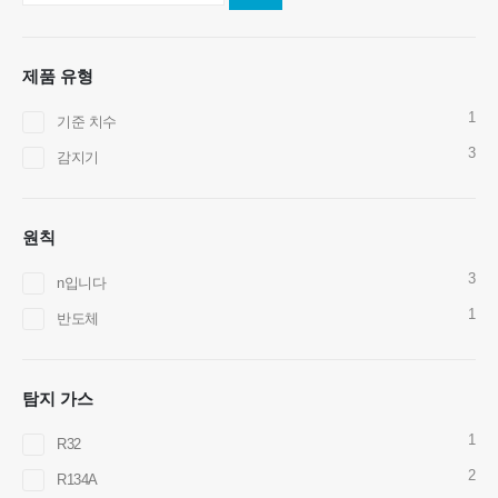
제품 유형
1
기준 치수
3
감지기
원칙
저희에게 연락하십시오
3
n입니다
주소
: No.299 Jinsuo Road, National High-Tech Zone, Zhengzhou
1
반도체
텔
:
0086-371-67169097
이메일
:
cece@winsensor.com
탐지 가스
whatsapp
: +
8618595618735
1
R32
Wechat
: 18569903598
2
R134A