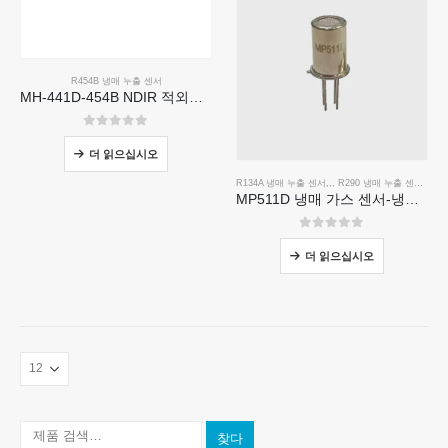
R454B 냉매 누출 센서
MH-441D-454B NDIR 적외선 냉매 센서
0
5 중
더 읽으십시오
R134A 냉매 누출 센서
,,,
R290 냉매 누출 센서
,,,
R4
MP511D 냉매 가스 센서-냉매 누출 감지를위한 반도체 기반 센서
0
5 중
더 읽으십시오
찾다