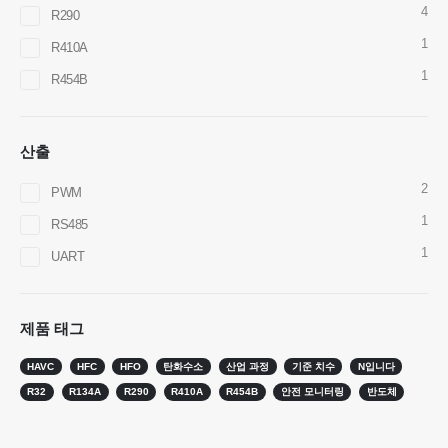
4
R290
1
R410A
1
R454B
Wechat
whatsapp
뜨거운 제품
산출
R290 센서
R454B 센서
2
PWM
1
R32 센서
RS485
1
R410 센서
UART
R454B 센서
우리의 해결책
제품 태그
HVAC 시스템의 냉매 누출 감지
HAVC
HFC
HFO
탄화수소
산업 과정
기준 치수
N입니다
콜드 체인 냉매 모니터링
R32
R134A
R290
R410A
R454B
안전 모니터링
반도체
데이터 센터 냉각 시스템 모니터링