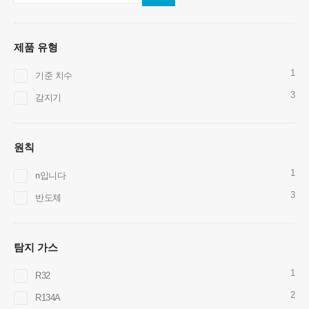
제품 유형
1
기준 치수
3
감지기
저희에게 연락하십시오
원칙
주소
: No.299 Jinsuo Road, National High-Tech Zone, Zhengzhou
1
n입니다
텔
:
0086-371-67169097
3
반도체
이메일
:
cece@winsensor.com
whatsapp
: +
8618595618735
탐지 가스
Wechat
: 18569903598
1
R32
2
R134A