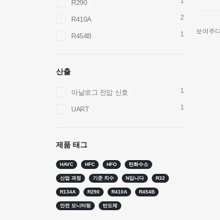
1
R290
2
R410A
보여주다
1
R454B
산출
1
아날로그 전압 신호
1
UART
저희에게 연락하십시오
뜨거운
R290 센
제품 태그
주소
: No.299 Jinsuo Road, National High-Tech
Zone, Zhengzhou
R454B 
HAVC
HFC
HFO
탄화수소
텔
:
0086-371-67169097
R32 센서
산업 과정
기준 치수
N입니다
R32
이메일
:
cece@winsensor.com
R134A
R290
R410A
R454B
R410 센
안전 모니터링
반도체
whatsapp
: +
8618595618735
R454B 