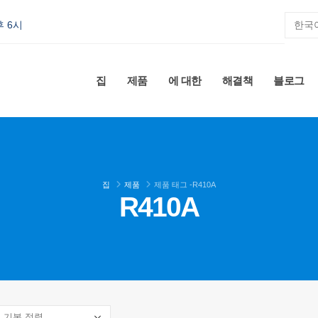
후 6시
집
제품
에 대한
해결책
블로그
집
제품
제품 태그 -
R410A
R410A