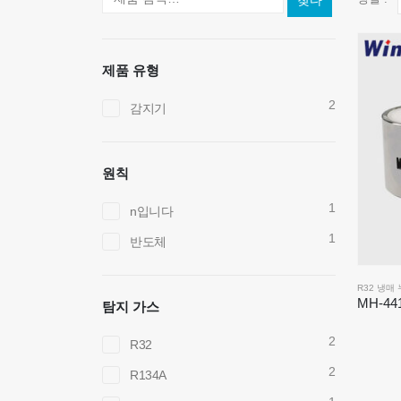
찾다
제품 유형
2
감지기
원칙
1
n입니다
1
반도체
R32 냉매
탐지 가스
2
R32
2
R134A