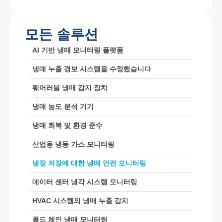
모든 솔루션
AI 기반 냉매 모니터링 플랫폼
냉매 누출 경보 시스템을 수정했습니다
Wechat
whatsapp
뜨거운 제품
웨어러블 냉매 감지 장치
R290 센서
냉매 농도 분석 기기
R454B 센서
냉매 회복 및 환경 준수
R32 센서
산업용 냉동 가스 모니터링
R410 센서
냉장 저장에 대한 냉매 안전 모니터링
R454B 센서
우리의 해결책
데이터 센터 냉각 시스템 모니터링
HVAC 시스템의 냉매 누출 감지
HVAC 시스템의 냉매 누출 감지
콜드 체인 냉매 모니터링
콜드 체인 냉매 모니터링