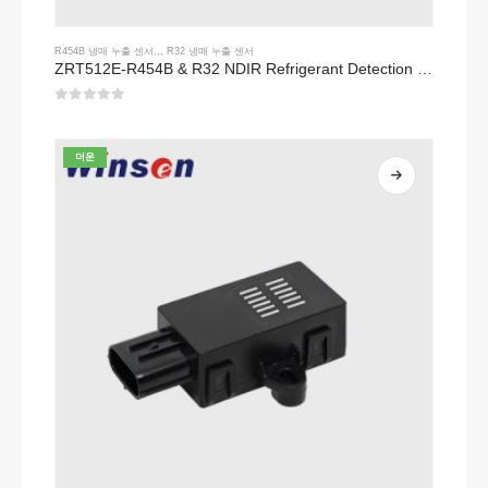
R454B 냉매 누출 센서
,,,
R32 냉매 누출 센서
ZRT512E-R454B & R32 NDIR Refrigerant Detection Module, RS485 HVAC Sensor, UL/IEC Certified
0
5 중
더운