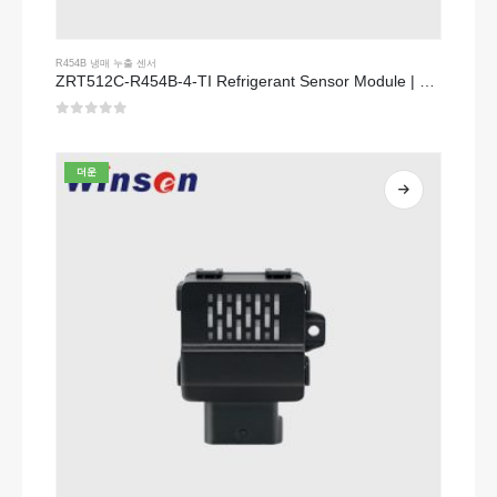
R454B 냉매 누출 센서
ZRT512C-R454B-4-TI Refrigerant Sensor Module | NDIR Technology for HVAC & Industrial Safety Monitoring
0
5 중
더운