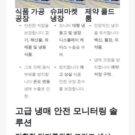
식품 가공
슈퍼마켓
제약 콜드
공장
냉장
룸
안전한 저장을
모니터
대형 냉
안정적인 냉각
보장합니다
고
동고 및 냉장
을 유지합니다
기, 해산물, 유
디스플레이 케
백신, 혈장, 의
제품 및 냉동
이스
누출을 위
약품
.
식품
.
해.
냉매 오염을 방
그로 인해 음식
방지합니다
재
지합니다
제약
부패를 방지합
고 상실
식품
저장 구역
.
니다
온도 변동
안전 규정 준수
냉매 누출로 인
를 보장합니다.
한.
고급 냉매 안전 모니터링 솔
루션