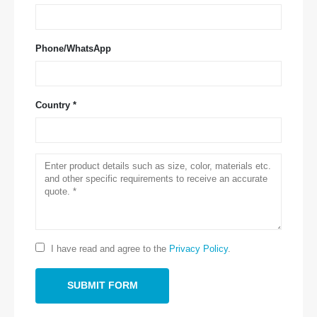
Phone/WhatsApp
Country *
저희에게 연락하십시오
주소
: No.299 Jinsuo Road, National High-Tech Zone, Zhengzhou
텔
:
0086-371-67169097
I have read and agree to the
Privacy Policy
.
이메일
:
cece@winsensor.com
whatsapp
: +
8618595618735
Wechat
: 18569903598